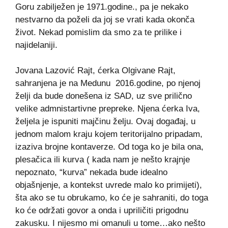
Goru zabilježen je 1971.godine., pa je nekako
nestvarno da poželi da joj se vrati kada okonča
život. Nekad pomislim da smo za te prilike i
najidelaniji.
Jovana Lazović Rajt, ćerka Olgivane Rajt,
sahranjena je na Medunu 2016.godine, po njenoj
želji da bude donešena iz SAD, uz sve prilično
velike admnistartivne prepreke. Njena ćerka Iva,
željela je ispuniti majčinu želju. Ovaj događaj, u
jednom malom kraju kojem teritorijalno pripadam,
izaziva brojne kontaverze. Od toga ko je bila ona,
plesačica ili kurva ( kada nam je nešto krajnje
nepoznato, “kurva” nekada bude idealno
objašnjenje, a kontekst uvrede malo ko primijeti),
šta ako se tu obrukamo, ko će je sahraniti, do toga
ko će održati govor a onda i upriličiti prigodnu
zakusku. I nijesmo mi omanuli u tome…ako nešto