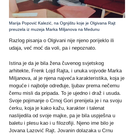
Marija Popović Kalezić, na Ognjištu koje je Olgivana Rajt
preuzela iz muzeja Marka Miljanova na Medunu
Razlog pisanja o Olgivani nije njeno porijeklo ili
udaja, već moć da voli, pa i nepoznato.
Istina je da je bila žena čuvenog svjetskog
arhitekte, Frenk Lojd Rajta, i unuka vojvode Marka
Miljanova, al je njena najveća karakteristika, koja je
moguće i najbolje određuje, ljubav prema nečemu
čemu misli da pripada. To je ujedno i draž i usuda.
Svoje pojimanje o Crnoj Gori prenijela je i na svoju
ćerku, koja je kako kažu, karakter i talenat
naslijedila od svoje majke, pa je bila uspješna u
baletu i plesu kao i u filozofiji. Njeno ime bilo je
Jovana Lazović Rajt. Jovanin dolazaka u Crnu