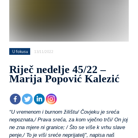
U fokusu
13/11/2022
Riječ nedelje 45/22 –
Marija Popović Kalezić
“U vremenom i burnom žilištu/ Čovjeku je sreća
nepoznata,/
Prava sreća, za kom vječno trči/ On joj
ne zna mjere ni granice; / Što se više k vrhu slave
penje,/ To je viši sreće neprijatelj”, napisa naš