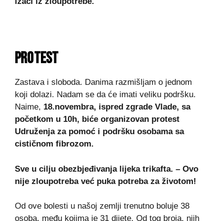
izaći iz zloupotrebe.
PROTEST
Zastava i sloboda. Danima razmišljam o jednom
koji dolazi. Nadam se da će imati veliku podršku.
Naime,
18.novembra, ispred zgrade Vlade, sa
početkom u 10h, biće organizovan protest
Udruženja za pomoć i podršku osobama sa
cističnom fibrozom.
Sve u cilju obezbjeđivanja lijeka trikafta. – Ovo
nije zloupotreba već puka potreba za životom!
Od ove bolesti u našoj zemlji trenutno boluje 38
osoba, među kojima je 31 dijete. Od tog broja, njih