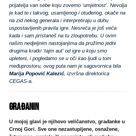
prijatelja van sebe koju zovemo ‘umjetnost’. Nevolja
je kad te i takvog, usamljenog i otuđenog, okače na
na zid nekog generala i interpretiraju u duhu
uspostavljenih pravila igre. Nesreća je još veća
kada i sam pristaneš na tu zloupotrebu. U ovim
našim nedjeljnim nastojanjima da pružimo jedni
drugima kratki ‘tajm aut’ od igre u koju smo
upleteni, i pogledamo se u oči kao ljudi u tom
međuprostoru, ovog puta nam je sagovornica bila
Marija Popović Kalezić
, izvršna direktorica
CEGAS-a.
GRAĐANIN
U mojoj glavi je njihovo veličanstvo, građanke u
Crnoj Gori. Sve one nezastupljene, osnažene,