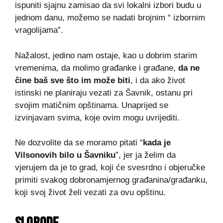
ispuniti sjajnu zamisao da svi lokalni izbori budu u
jednom danu, možemo se nadati brojnim “ izbornim
vragolijama”.
Nažalost, jedino nam ostaje, kao u dobrim starim
vremenima, da molimo građanke i građane,
da ne
čine baš sve što im može biti
, i da ako život
istinski ne planiraju vezati za Šavnik, ostanu pri
svojim matičnim opštinama. Unaprijed se
izvinjavam svima, koje ovim mogu uvrijediti.
Ne dozvolite da se moramo pitati “
kada je
Vilsonovih bilo u Šavniku
”, jer ja želim da
vjerujem da je to grad, koji će svesrdno i objeručke
primiti svakog dobronamjernog građanina/građanku,
koji svoj život želi vezati za ovu opštinu.