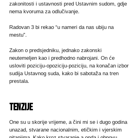
zakonitosti i ustavnosti pred Ustavnim sudom, gdje
nema kvoruma za odlučivanje.
Radovan 3 bi rekao “u nameri da nas ubiju na
mestu”.
Zakon o predsjedniku, jednako zakonski
neutemeljen kao i predhodno nabrojani. On će
usloviti poziciju-opoziciju-poziciju, na konačan izbor
sudija Ustavnog suda, kako bi sabotaža na tren
prestala.
TENZIJE
One su u skorije vrijeme, a čini mi se i dugo godina
unazad, stvarane nacionalnim, etičkim i vjerskim
pitanjima. Kako kroz stvaranje a onda i obnovu