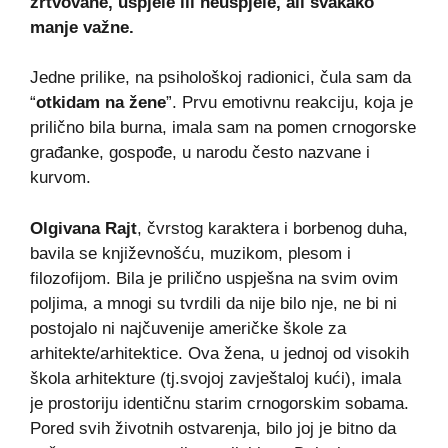
žrtvovane, uspjele ili neuspjele, ali svakako
manje važne.
Jedne prilike, na psihološkoj radionici, čula sam da
“
otkidam na žene
”. Prvu emotivnu reakciju, koja je
prilično bila burna, imala sam na pomen crnogorske
građanke, gospođe, u narodu često nazvane i
kurvom.
Olgivana Rajt
, čvrstog karaktera i borbenog duha,
bavila se književnošću, muzikom, plesom i
filozofijom. Bila je prilično uspješna na svim ovim
poljima, a mnogi su tvrdili da nije bilo nje, ne bi ni
postojalo ni najčuvenije američke škole za
arhitekte/arhitektice. Ova žena, u jednoj od visokih
škola arhitekture (tj.svojoj zavještaloj kući), imala
je prostoriju identičnu starim crnogorskim sobama.
Pored svih životnih ostvarenja, bilo joj je bitno da