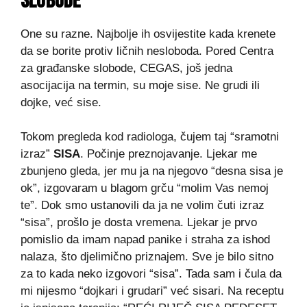
SLOBODE
One su razne. Najbolje ih osvijestite kada krenete
da se borite protiv ličnih nesloboda. Pored Centra
za građanske slobode, CEGAS, još jedna
asocijacija na termin, su moje sise. Ne grudi ili
dojke, već sise.
Tokom pregleda kod radiologa, čujem taj “sramotni
izraz”
SISA
. Počinje preznojavanje. Ljekar me
zbunjeno gleda, jer mu ja na njegovo “desna sisa je
ok”, izgovaram u blagom grču “molim Vas nemoj
te”. Dok smo ustanovili da ja ne volim čuti izraz
“sisa”, prošlo je dosta vremena. Ljekar je prvo
pomislio da imam napad panike i straha za ishod
nalaza, što djelimično priznajem. Sve je bilo sitno
za to kada neko izgovori “sisa”. Tada sam i čula da
mi nijesmo “dojkari i grudari” već sisari. Na receptu