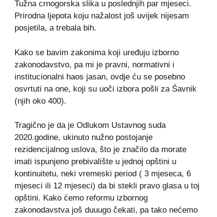
Tužna crnogorska slika u poslednjih par mjeseci.
Prirodna ljepota koju nažalost još uvijek nijesam
posjetila, a trebala bih.
Kako se bavim zakonima koji uređuju izborno
zakonodavstvo, pa mi je pravni, normativni i
institucionalni haos jasan, ovdje ću se posebno
osvrtuti na one, koji su uoči izbora pošli za Šavnik
(njih oko 400).
Tragično je da je Odlukom Ustavnog suda
2020.godine, ukinuto nužno postojanje
rezidencijalnog uslova, što je značilo da morate
imati ispunjeno prebivalište u jednoj opštini u
kontinuitetu, neki vremeski period ( 3 mjeseca, 6
mjeseci ili 12 mjeseci) da bi stekli pravo glasa u toj
opštini. Kako ćemo reformu izbornog
zakonodavstva još duuugo čekati, pa tako nećemo