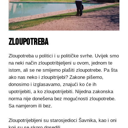
ZLOUPOTREBA
Zloupotreba u politici i u političke svrhe. Uvijek smo
na neki način zloupotribjeljeni u ovom, jednom te
istom, ali se ne smijemo plašiti zloupotrebe. Pa šta
ako nas neko i zloupitrijebi? Zakone pišemo,
donosimo i izglasavamo, znajući ko će ih
upotrijebiti, a ko zloupotrijebiti. Nijedna zakonska
norma nije donešena bez mogućnosti zloupotrebe.
Sa namjerom ili bez.
Zloupotrijebljeni su starosjedioci Šavnika, kao i oni
koji su se skoro dosedili.