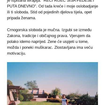
je ispisana terapija: “REĆI RIJEČ SISA PEDESET
PUTA DNEVNO”. Od tada kreće i moje oslobadjanje
ili ti sloboda. Stid od pojedinih djelova tijela, opet
pripada ženama.
Crnogorska sloboda je mučna. Izgubi se između
Zakona, tradicije i običajnog prava. Vjerujem da
polako idemo naprijed. Zene će uspjeti u tome,
možda i poneki muškarac. Zlostavljana ima veću
motivaciju.