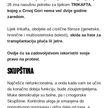
26 ima nasušnu potrebu za lijekom
TRIKAFTA
,
kojeg u Crnoj Gori nema već dvije godine
zaredom.
Lijek trikafta, oboljele od cistične fibroze (genetske,
hronične i multisistemske bolesti),
skida sa liste za
transplantaciju pluća ili jetre.
Ovdje ću sa zadovoljstvom iskoristiti svoje
pravo na protest.
SKUPŠTINA
Najčešće nefunkcionalna, a onda kada vam se učini
da konačno dobija funkciju, bude zloupotrijebljena.
Muke demokratije su bolne, pa i crnogorske
Skupštine. Kontrolna uloga je smanjena do
normativnog postojanja i ništa dalje od toga, a