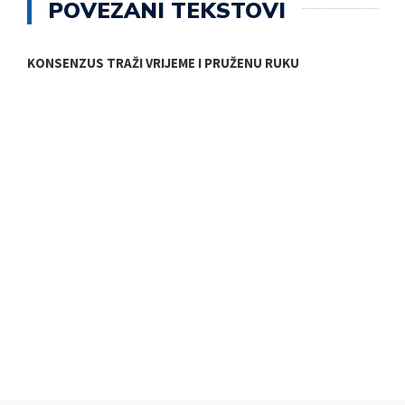
POVEZANI TEKSTOVI
E
KONSENZUS TRAŽI VRIJEME I PRUŽENU RUKU
T
E