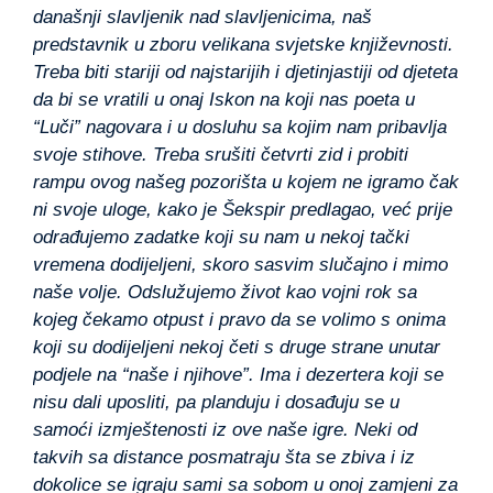
današnji slavljenik nad slavljenicima, naš
predstavnik u zboru velikana svjetske književnosti.
Treba biti stariji od najstarijih i djetinjastiji od djeteta
da bi se vratili u onaj Iskon na koji nas poeta u
“Luči” nagovara i u dosluhu sa kojim nam pribavlja
svoje stihove. Treba srušiti četvrti zid i probiti
rampu ovog našeg pozorišta u kojem ne igramo čak
ni svoje uloge, kako je Šekspir predlagao, već prije
odrađujemo zadatke koji su nam u nekoj tački
vremena dodijeljeni, skoro sasvim slučajno i mimo
naše volje. Odslužujemo život kao vojni rok sa
kojeg čekamo otpust i pravo da se volimo s onima
koji su dodijeljeni nekoj četi s druge strane unutar
podjele na “naše i njihove”. Ima i dezertera koji se
nisu dali uposliti, pa planduju i dosađuju se u
samoći izmještenosti iz ove naše igre. Neki od
takvih sa distance posmatraju šta se zbiva i iz
dokolice se igraju sami sa sobom u onoj zamjeni za