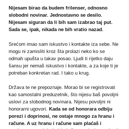
Nijesam birao da budem frilenser, odnosno
slobodni novinar. Jednostavno se desilo.
Nijesam siguran da li bih sam izabrao taj put.
Sada se, ipak, nikada ne bih vratio nazad.
Srećom imao sam iskustvo i kontakte iza sebe. Ne
mogu ni zamisliti kroz šta prolazi neko ko se
odmah upušta u takav posao. Ljudi ti rijetko daju
šansu jer nemaš iskustvo i kontakte, a za koje ti je
potreban konkretan rad. I tako u krug.
Država te ne prepoznaje. Morao bi se registrovati
kao samostalni preduzetnik, što nijesu baš povoljni
uslovi za slobodnog novinara. Nijesu povoljni ni
honorarni ugovori.
Kada se od honorara odbiju
porezi i doprinosi, ne ostaje mnogo za hranu i
račune. A uz hranu i račune sam plaćaš i