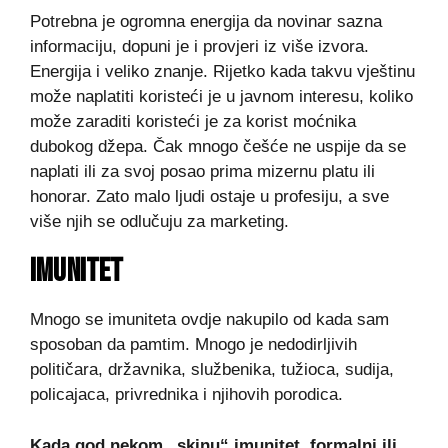
Potrebna je ogromna energija da novinar sazna
informaciju, dopuni je i provjeri iz više izvora.
Energija i veliko znanje. Rijetko kada takvu vještinu
može naplatiti koristeći je u javnom interesu, koliko
može zaraditi koristeći je za korist moćnika
dubokog džepa. Čak mnogo češće ne uspije da se
naplati ili za svoj posao prima mizernu platu ili
honorar. Zato malo ljudi ostaje u profesiju, a sve
više njih se odlučuju za marketing.
IMUNITET
Mnogo se imuniteta ovdje nakupilo od kada sam
sposoban da pamtim. Mnogo je nedodirljivih
političara, državnika, službenika, tužioca, sudija,
policajaca, privrednika i njihovih porodica.
Kada god nekom „skinu“ imunitet, formalni ili