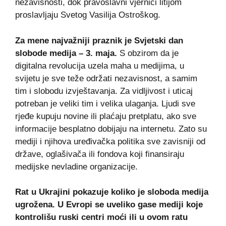
nezavisnosti, dok pravoslavni vjernici litijom
proslavljaju Svetog Vasilija Ostroškog.
Za mene najvažniji praznik je Svjetski dan
slobode medija – 3. maja.
S obzirom da je
digitalna revolucija uzela maha u medijima, u
svijetu je sve teže održati nezavisnost, a samim
tim i slobodu izvještavanja. Za vidljivost i uticaj
potreban je veliki tim i velika ulaganja. Ljudi sve
rjeđe kupuju novine ili plaćaju pretplatu, ako sve
informacije besplatno dobijaju na internetu. Zato su
mediji i njihova uređivačka politika sve zavisniji od
države, oglašivača ili fondova koji finansiraju
medijske nevladine organizacije.
Rat u Ukrajini pokazuje koliko je sloboda medija
ugrožena. U Evropi se uveliko gase mediji koje
kontrolišu ruski centri moći ili u ovom ratu