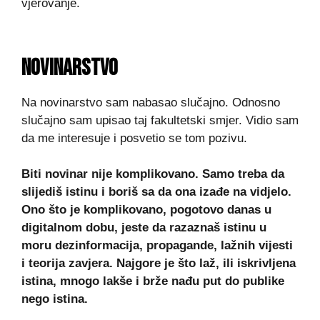
vjerovanje.
NOVINARSTVO
Na novinarstvo sam nabasao slučajno. Odnosno
slučajno sam upisao taj fakultetski smjer. Vidio sam
da me interesuje i posvetio se tom pozivu.
Biti novinar nije komplikovano. Samo treba da
slijediš istinu i boriš sa da ona izađe na vidjelo.
Ono što je komplikovano, pogotovo danas u
digitalnom dobu, jeste da razaznaš istinu u
moru dezinformacija, propagande, lažnih vijesti
i teorija zavjera. Najgore je što laž, ili iskrivljena
istina, mnogo lakše i brže nađu put do publike
nego istina.