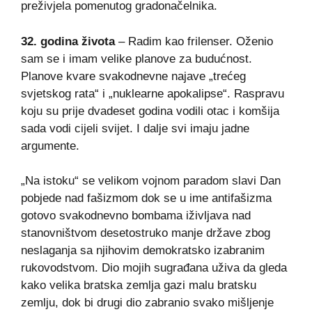
preživjela pomenutog gradonačelnika.
32. godina života
– Radim kao frilenser. Oženio
sam se i imam velike planove za budućnost.
Planove kvare svakodnevne najave „trećeg
svjetskog rata“ i „nuklearne apokalipse“. Raspravu
koju su prije dvadeset godina vodili otac i komšija
sada vodi cijeli svijet. I dalje svi imaju jadne
argumente.
„Na istoku“ se velikom vojnom paradom slavi Dan
pobjede nad fašizmom dok se u ime antifašizma
gotovo svakodnevno bombama iživljava nad
stanovništvom desetostruko manje države zbog
neslaganja sa njihovim demokratsko izabranim
rukovodstvom. Dio mojih sugrađana uživa da gleda
kako velika bratska zemlja gazi malu bratsku
zemlju, dok bi drugi dio zabranio svako mišljenje