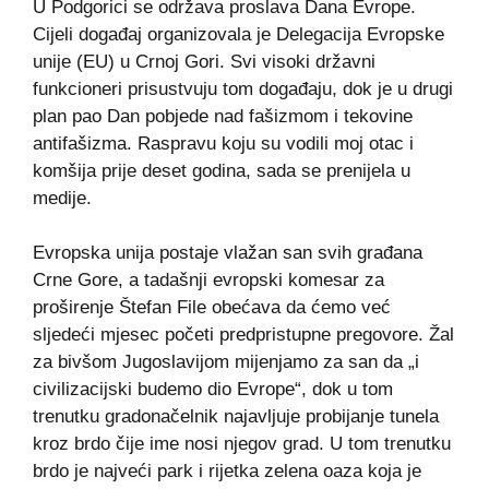
U Podgorici se održava proslava Dana Evrope.
Cijeli događaj organizovala je Delegacija Evropske
unije (EU) u Crnoj Gori. Svi visoki državni
funkcioneri prisustvuju tom događaju, dok je u drugi
plan pao Dan pobjede nad fašizmom i tekovine
antifašizma. Raspravu koju su vodili moj otac i
komšija prije deset godina, sada se prenijela u
medije.
Evropska unija postaje vlažan san svih građana
Crne Gore, a tadašnji evropski komesar za
proširenje Štefan File obećava da ćemo već
sljedeći mjesec početi predpristupne pregovore. Žal
za bivšom Jugoslavijom mijenjamo za san da „i
civilizacijski budemo dio Evrope“, dok u tom
trenutku gradonačelnik najavljuje probijanje tunela
kroz brdo čije ime nosi njegov grad. U tom trenutku
brdo je najveći park i rijetka zelena oaza koja je