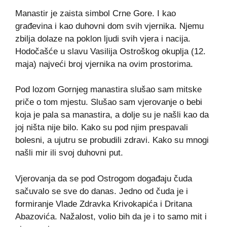
Manastir je zaista simbol Crne Gore. I kao
građevina i kao duhovni dom svih vjernika. Njemu
zbilja dolaze na poklon ljudi svih vjera i nacija.
Hodočašće u slavu Vasilija Ostroškog okuplja (12.
maja) najveći broj vjernika na ovim prostorima.
Pod lozom Gornjeg manastira slušao sam mitske
priče o tom mjestu. Slušao sam vjerovanje o bebi
koja je pala sa manastira, a dolje su je našli kao da
joj ništa nije bilo. Kako su pod njim prespavali
bolesni, a ujutru se probudili zdravi. Kako su mnogi
našli mir ili svoj duhovni put.
Vjerovanja da se pod Ostrogom događaju čuda
sačuvalo se sve do danas. Jedno od čuda je i
formiranje Vlade Zdravka Krivokapića i Dritana
Abazovića. Nažalost, volio bih da je i to samo mit i