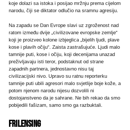
koje dolazi sa istoka i posijao mržnju prema cijelom
narodu, čiji se diktator odlučio na sramnu agresiju.
Na zapadu se Dan Evrope slavi uz zgroženost nad
ratom između dvije „civilizovane evropske zemlje“
koji je proizveo kolone izbjeglica „bijelih ljudi, plave
kose i plavih očiju“. Zaista zastrašujuće. Ljudi malo
tamnije puti, kose i očiju, koji decenijama unazad
preživljavaju isti teror, podstaknut od strane
zapadnih partnera, jednostavno nisu taj
civilizacijski nivo. Upravo su ratnu reporterku
tamnije puti ubili agresori malo svjetlije boje kože, a
potom njenom narodu nijesu dozvolili ni
dostojanstveno da je sahrane. Ne bih rekao da smo
pobijedili fašizam, samo smo ga razbuktali.
FRILENSING