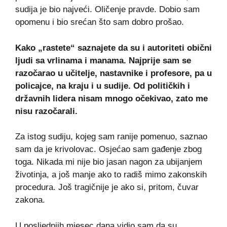
sudija je bio najveći. Oličenje pravde. Dobio sam
opomenu i bio srećan što sam dobro prošao.
Kako „rastete“ saznajete da su i autoriteti obični
ljudi sa vrlinama i manama. Najprije sam se
razočarao u učitelje, nastavnike i profesore, pa u
policajce, na kraju i u sudije. Od političkih i
državnih lidera nisam mnogo očekivao, zato me
nisu razočarali.
Za istog sudiju, kojeg sam ranije pomenuo, saznao
sam da je krivolovac. Osjećao sam gađenje zbog
toga. Nikada mi nije bio jasan nagon za ubijanjem
životinja, a još manje ako to radiš mimo zakonskih
procedura. Još tragičnije je ako si, pritom, čuvar
zakona.
U posljednjih mjesec dana vidio sam da su