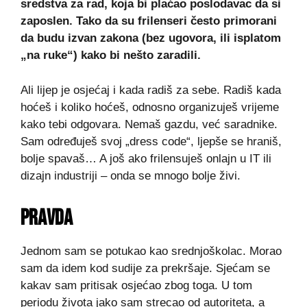
sredstva za rad, koja bi plaćao poslodavac da si
zaposlen. Tako da su frilenseri često primorani
da budu izvan zakona (bez ugovora, ili isplatom
„na ruke“) kako bi nešto zaradili.
Ali lijep je osjećaj i kada radiš za sebe. Radiš kada
hoćeš i koliko hoćeš, odnosno organizuješ vrijeme
kako tebi odgovara. Nemaš gazdu, već saradnike.
Sam određuješ svoj „dress code“, ljepše se hraniš,
bolje spavaš… A još ako frilensuješ onlajn u IT ili
dizajn industriji – onda se mnogo bolje živi.
PRAVDA
Jednom sam se potukao kao srednjoškolac. Morao
sam da idem kod sudije za prekršaje. Sjećam se
kakav sam pritisak osjećao zbog toga. U tom
periodu života jako sam strecao od autoriteta, a