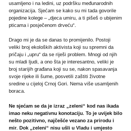
usamljeno i na ledini, uz podršku međunarodnih
organizacija. Sjećam se kako su mi tada govorile
pojedine kolege – „djeca umiru, a ti pišeš o ubijenim
pticama i posječenom drveću“.
Drago mi je da se danas to promijenilo. Postoji
veliki broj ekoloških aktivista koji su spremni da
pričaju i „upru“ da se riješi problem. Mnogi od njih
su mladi ljudi, a ono šta je interesantno, veliki je
broj starijih građana koji su se, nakon spasavanja
svoje rijeke ili šume, posvetili zaštiti životne
sredine u cijeloj Crnoj Gori. Nema više usamljenih
boraca.
Ne sjećam se da je izraz „zeleni“ kod nas ikada
imao neku negativnu konotaciju. To je uvijek bilo
nešto pozitivno, najčešće vezano za prirodu i
mir. Dok „zeleni“ nisu ušli u Vladu i umjesto