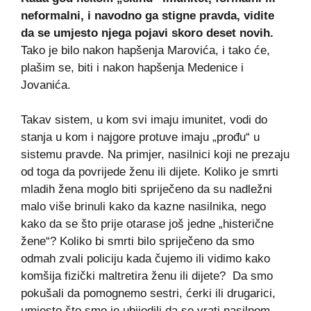
neformalni, i navodno ga stigne pravda, vidite
da se umjesto njega pojavi skoro deset novih.
Tako je bilo nakon hapšenja Marovića, i tako će,
plašim se, biti i nakon hapšenja Medenice i
Jovanića.
Takav sistem, u kom svi imaju imunitet, vodi do
stanja u kom i najgore protuve imaju „prođu“ u
sistemu pravde. Na primjer, nasilnici koji ne prezaju
od toga da povrijede ženu ili dijete. Koliko je smrti
mladih žena moglo biti spriječeno da su nadležni
malo više brinuli kako da kazne nasilnika, nego
kako da se što prije otarase još jedne „histerične
žene“? Koliko bi smrti bilo spriječeno da smo
odmah zvali policiju kada čujemo ili vidimo kako
komšija fizički maltretira ženu ili dijete? Da smo
pokušali da pomognemo sestri, ćerki ili drugarici,
umjesto što smo je ubijedili da se vrati nasilnom