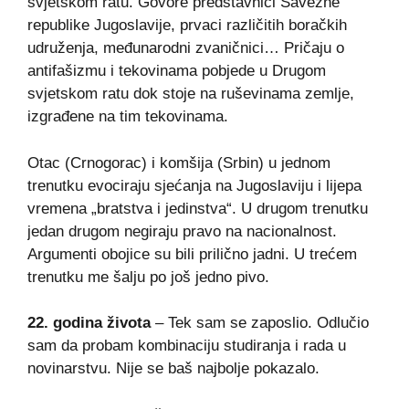
svjetskom ratu. Govore predstavnici Savezne
republike Jugoslavije, prvaci različitih boračkih
udruženja, međunarodni zvaničnici… Pričaju o
antifašizmu i tekovinama pobjede u Drugom
svjetskom ratu dok stoje na ruševinama zemlje,
izgrađene na tim tekovinama.
Otac (Crnogorac) i komšija (Srbin) u jednom
trenutku evociraju sjećanja na Jugoslaviju i lijepa
vremena „bratstva i jedinstva“. U drugom trenutku
jedan drugom negiraju pravo na nacionalnost.
Argumenti obojice su bili prilično jadni. U trećem
trenutku me šalju po još jedno pivo.
22. godina života
– Tek sam se zaposlio. Odlučio
sam da probam kombinaciju studiranja i rada u
novinarstvu. Nije se baš najbolje pokazalo.