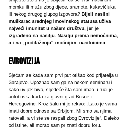
momku ili mužu zbog djece, sramote, kukavičluka
ili nekog drugog glupog izgovora?
Bijeli nasilni
muškarac srednjeg imovinskog statusa uživa
najveći imunitet u našem društvu, jer je
izgrađeno na nasilju. Nasilju prema nemoćnima,
a i na „podilaženju“ moćnijim nasilnicima.
EVROVIZIJA
Sjećam se kada sam prvi put otišao kod prijatelja u
Sarajevo. Upoznao sam ga na nekom seminaru i
kako uvijek biva, sljedeće šta sam imao u ruci je
autobuska karta za glavni grad Bosne i
Hercegovine. Kroz šalu mi je rekao: „Lako je vama
imati dobre odnose sa Srbijom. Mi smo sa njima
ratovali, a vi ste se raspali zbog Evrovizije“. Daleko
od istine, ali morao sam priznati dobru foru.