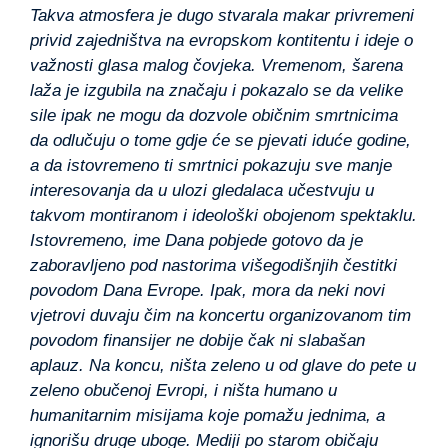
Takva atmosfera je dugo stvarala makar privremeni
privid zajedništva na evropskom kontitentu i ideje o
važnosti glasa malog čovjeka. Vremenom, šarena
laža je izgubila na značaju i pokazalo se da velike
sile ipak ne mogu da dozvole običnim smrtnicima
da odlučuju o tome gdje će se pjevati iduće godine,
a da istovremeno ti smrtnici pokazuju sve manje
interesovanja da u ulozi gledalaca učestvuju u
takvom montiranom i ideološki obojenom spektaklu.
Istovremeno, ime Dana pobjede gotovo da je
zaboravljeno pod nastorima višegodišnjih čestitki
povodom Dana Evrope. Ipak, mora da neki novi
vjetrovi duvaju čim na koncertu organizovanom tim
povodom finansijer ne dobije čak ni slabašan
aplauz. Na koncu, ništa zeleno u od glave do pete u
zeleno obučenoj Evropi, i ništa humano u
humanitarnim misijama koje pomažu jednima, a
ignorišu druge uboge. Mediji po starom običaju