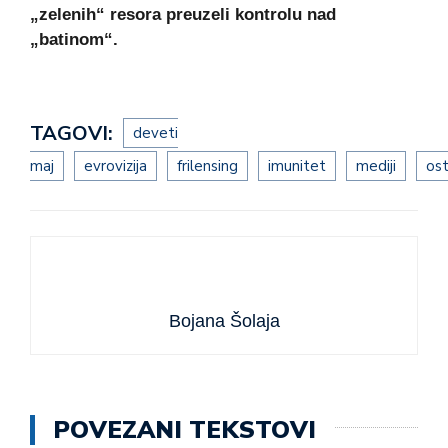
„zelenih“ resora preuzeli kontrolu nad
„batinom“.
TAGOVI:
deveti
maj
evrovizija
frilensing
imunitet
mediji
os
Bojana Šolaja
POVEZANI TEKSTOVI