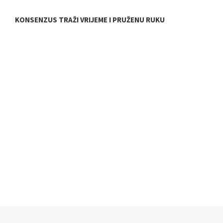
KONSENZUS TRAŽI VRIJEME I PRUŽENU RUKU
E
T
E