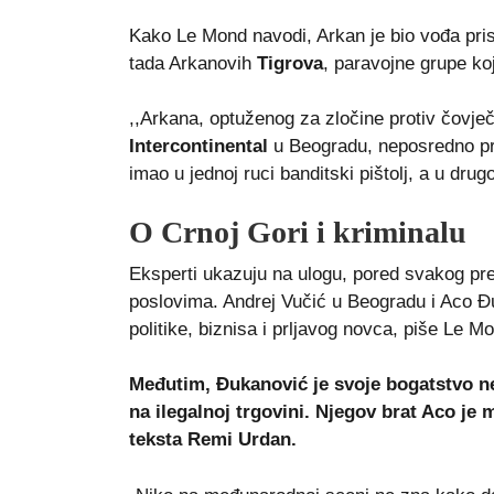
Kako Le Mond navodi, Arkan je bio vođa pri
tada Arkanovih
Tigrova
, paravojne grupe koj
,,Arkana, optuženog za zločine protiv čovje
Intercontinental
u Beogradu, neposredno prij
imao u jednoj ruci banditski pištolj, a u drug
O Crnoj Gori i kriminalu
Eksperti ukazuju na ulogu, pored svakog pre
poslovima. Andrej Vučić u Beogradu i Aco Đuk
politike, biznisa i prljavog novca, piše Le M
Međutim, Đukanović je svoje bogatstvo ne
na ilegalnoj trgovini. Njegov brat Aco je 
teksta Remi Urdan.