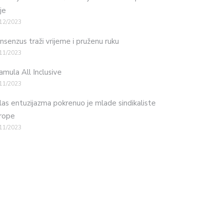
je
12/2023
nsenzus traži vrijeme i pruženu ruku
11/2023
mula All Inclusive
11/2023
las entuzijazma pokrenuo je mlade sindikaliste
rope
11/2023