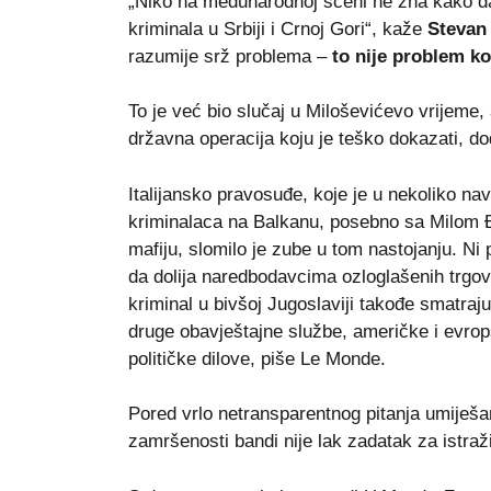
„Niko na međunarodnoj sceni ne zna kako da
kriminala u Srbiji i Crnoj Gori“, kaže
Stevan
razumije srž problema –
to nije problem ko
To je već bio slučaj u Miloševićevo vrijeme,
državna operacija koju je teško dokazati, do
Italijansko pravosuđe, koje je u nekoliko na
kriminalaca na Balkanu, posebno sa Milom 
mafiju, slomilo je zube u tom nastojanju. N
da dolija naredbodavcima ozloglašenih trgov
kriminal u bivšoj Jugoslaviji takođe smatraju
druge obavještajne službe, američke i evrops
političke dilove, piše Le Monde.
Pored vrlo netransparentnog pitanja umiješan
zamršenosti bandi nije lak zadatak za istraži