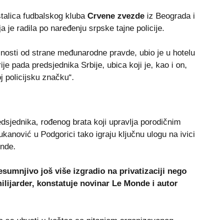
stalica fudbalskog kluba
Crvene zvezde
iz Beograda i
a je radila po naređenju srpske tajne policije.
čnosti od strane međunarodne pravde, ubio je u hotelu
e pada predsjednika Srbije, ubica koji je, kao i on,
oj policijsku značku“.
dsjednika, rođenog brata koji upravlja porodičnim
anović u Podgorici tako igraju ključnu ulogu na ivici
onde.
sumnjivo još više izgradio na privatizaciji nego
milijarder, konstatuje novinar Le Monde i autor