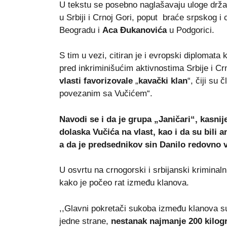
U tekstu se posebno naglašavaju uloge državn
u Srbiji i Crnoj Gori, poput braće srpskog 
Beogradu i
Aca Đukanovića
u Podgorici.
S tim u vezi, citiran je i evropski diplomata 
pred inkriminišućim aktivnostima Srbije i C
vlasti favorizovale
„
kavački klan
“, čiji su
povezanim sa Vučićem“.
Navodi se i da je grupa „Janičari“, kasni
dolaska Vučića na vlast, kao i da su bili
a da je predsednikov sin Danilo redovno v
U osvrtu na crnogorski i srbijanski kriminal
kako je počeo rat između klanova.
,,Glavni pokretači sukoba između klanova su
jedne strane,
nestanak najmanje 200 kilogr