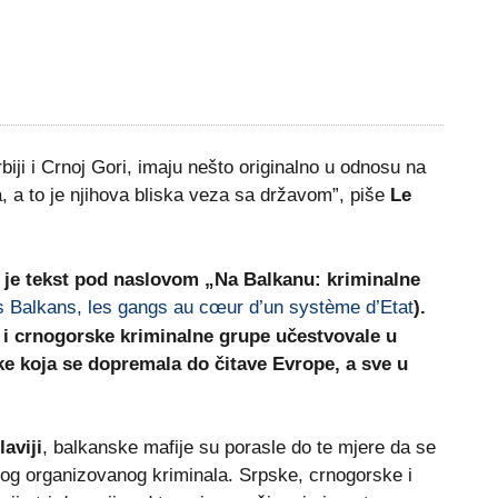
iji i Crnoj Gori, imaju nešto originalno u odnosu na
 a to je njihova bliska veza sa državom”, piše
Le
o je tekst pod naslovom „Na Balkanu: kriminalne
s Balkans, les gangs au cœur d’un système d’Etat
).
 i crnogorske kriminalne grupe učestvovale u
ke koja se dopremala do čitave Evrope, a sve u
aviji
, balkanske mafije su porasle do te mjere da se
g organizovanog kriminala. Srpske, crnogorske i