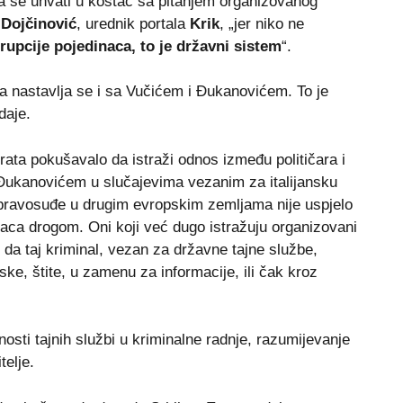
 se uhvati u koštac sa pitanjem organizovanog
 Dojčinović
, urednik portala
Krik
, „jer niko ne
rupcije pojedinaca, to je državni sistem
“.
 a nastavlja se i sa Vučićem i Đukanovićem. To je
daje.
vrata pokušavalo da istraži odnos između političara i
Đukanovićem u slučajevima vezanim za italijansku
i pravosuđe u drugim evropskim zemljama nije uspjelo
aca drogom. Oni koji već dugo istražuju organizovani
 da taj kriminal, vezan za državne tajne službe,
ke, štite, u zamenu za informacije, ili čak kroz
osti tajnih službi u kriminalne radnje, razumijevanje
telje.