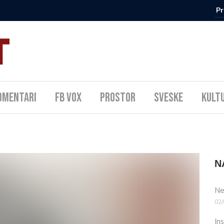
omentari
FB Vox
Prostor
Sveske
Kult
N
Ne
02/
In