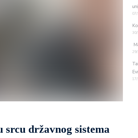
uni
07/
Ko
30/
Ma
29/
Ta
Ev
17/
 srcu državnog sistema