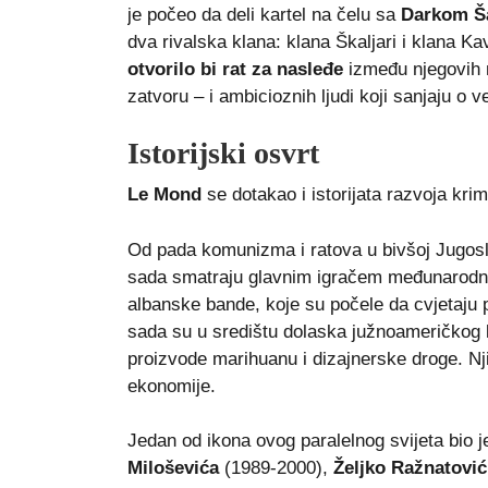
je počeo da deli kartel na čelu sa
Darkom Š
dva rivalska klana: klana Škaljari i klana K
otvorilo bi rat za nasleđe
između njegovih n
zatvoru – i ambicioznih ljudi koji sanjaju o v
Istorijski osvrt
Le Mond
se dotakao i istorijata razvoja kri
Od pada komunizma i ratova u bivšoj Jugosla
sada smatraju glavnim igračem međunarodno
albanske bande, koje su počele da cvjetaju p
sada su u središtu dolaska južnoameričkog 
proizvode marihuanu i dizajnerske droge. Njih
ekonomije.
Jedan od ikona ovog paralelnog svijeta bio
Miloševića
(1989-2000),
Željko Ražnatović