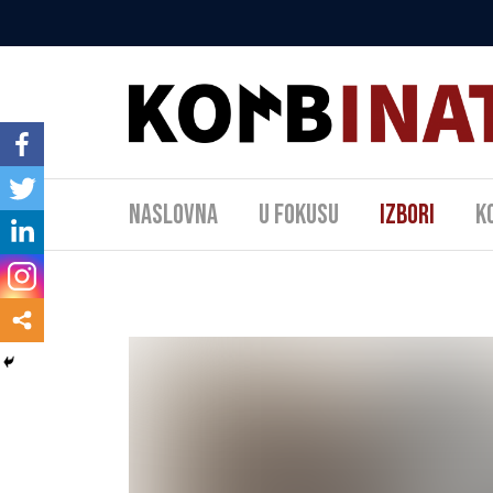
Naslovna
U fokusu
Izbori
K