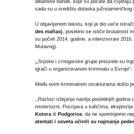
albanske bande, koje su počele da cvjetaju p
sada su u središtu dolaska južnoameričkog 
U objavljenom tekstu, koji je dio veće istraž
des mafias)
, posebno se ističe brutalnost m
su počeli 2014. godine, a intenzivirani 2016
Mutavog).
,,
Srpske i crnogorske grupe preuzele su trgo
igrači u organizovanom kriminalu u Evropi“;
Među ovim kriminalnim strukturama došlo je
,,Razlozi izbijanja nasilja poslednjih godina
misteriozni. Pucnjava u kafićima, eksplozij
Kotora
ili
Podgorice
, da ne spominjemo nep
atentati i osveta učinili su najmanje pede