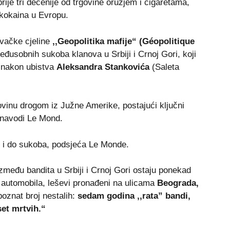
rije tri decenije od trgovine oružjem i cigaretama,
kokaina u Evropu.
ivačke cjeline
,,Geopolitika mafije“ (Géopolitique
eđusobnih sukoba klanova u Srbiji i Crnoj Gori, koji
. nakon ubistva
Aleksandra Stankovića
(Saleta
vinu drogom iz Južne Amerike, postajući ključni
 navodi Le Mond.
 i do sukoba, podsjeća Le Monde.
 između bandita u Srbiji i Crnoj Gori ostaju ponekad
e automobila, leševi pronađeni na ulicama
Beograda,
oznat broj nestalih:
sedam godina ,,rata” bandi,
set mrtvih.“