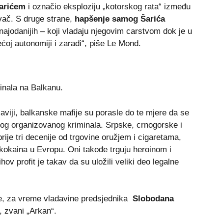
arićem
i označio eksploziju „kotorskog rata“ između
avač. S druge strane,
hapšenje samog Šarića
ajodanijih – koji vladaju njegovim carstvom dok je u
ećoj autonomiji i zaradi“, piše Le Mond.
minala na Balkanu.
viji, balkanske mafije su porasle do te mjere da se
g organizovanog kriminala. Srpske, crnogorske i
rije tri decenije od trgovine oružjem i cigaretama,
kokaina u Evropu. Oni takođe trguju heroinom i
ov profit je takav da su uložili veliki deo legalne
 je, za vreme vladavine predsjednika
Slobodana
, zvani „Arkan“.