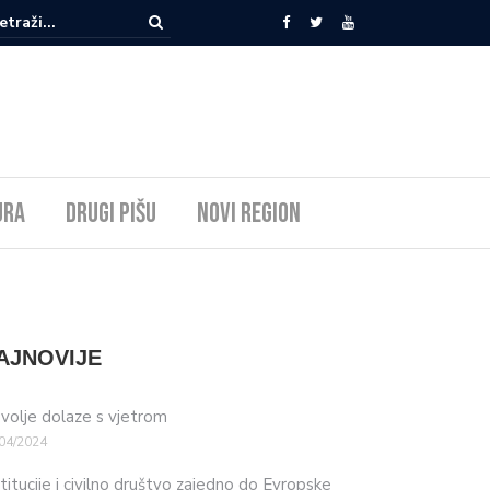
ura
Drugi pišu
Novi Region
AJNOVIJE
volje dolaze s vjetrom
04/2024
stitucije i civilno društvo zajedno do Evropske