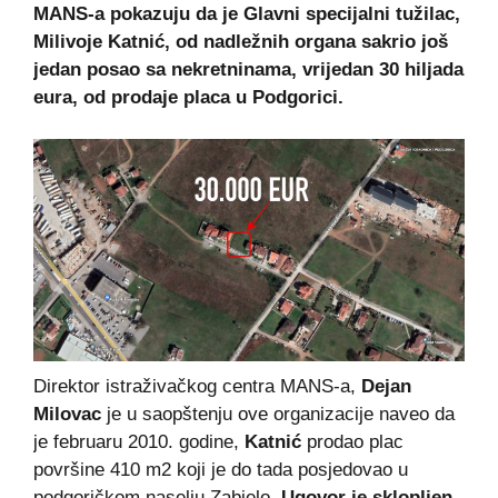
MANS-a pokazuju da je Glavni specijalni tužilac,
Milivoje Katnić, od nadležnih organa sakrio još
jedan posao sa nekretninama, vrijedan 30 hiljada
eura, od prodaje placa u Podgorici.
Direktor istraživačkog centra MANS-a,
Dejan
Milovac
je u saopštenju ove organizacije naveo da
je februaru 2010. godine,
Katnić
prodao plac
površine 410 m2 koji je do tada posjedovao u
podgoričkom naselju Zabjelo.
Ugovor je sklopljen