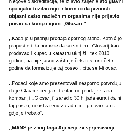
njegove diskreditacije, te izjavio žaljenje
što glavni
specijalni tužilac nije iskoristio da javnosti
objasni zašto nadležnim organima nije prijavio
posao sa kompanijom ,,Glosarij”.
,,Kada je u pitanju prodaja spornog stana, Katnić je
propustio i da pomene da su se i on i Glosarij kao
prodavac i kupac u katastru uknjižili tek 2013.
godine, pa nije jasno zašto je čekao skoro četiri
godine da formalizuje taj posao“, pita se Milovac.
,,Podaci koje smo prezentovali nesporno potvrđuju
da je Glavni specijalni tužilac od prodaje stana
kompaniji ,,Glosariji” zaradio 30 hiljada eura i da ni
taj posao, ni ostvarenu zaradu nije prijavio tamo
gdje je trebalo“.
,,MANS je zbog toga Agenciji za sprječavanje