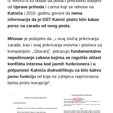
Iz MANS-a su dodali da podaci prethodno dobijeni
od
Uprave prihoda
i carina koji se odnose na
Katnića
i 2010. godinu govore da
nema
informacije da je GST Katnić platio bilo kakav
porez na zaradu od ovog posla.
Milovac
je podsjetio da ,,i ovaj slučaj prikrivanja
zarade, kao i onaj prikrivanja imovine i poslova sa
kompanijom ,,Glosarij”, pokazuju
fundamentalno
nepoštovanje zakona kojima se reguliše oblast
konflikta interesa kod javnih funkcionera i u
potpunosti Katnića diskvalifikuju za bilo kakvu
javnu funkciju
od koje se zahtjeva nepristrasna
borba protiv korupcije“.