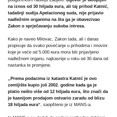
na iznos od 30 hiljada eura, ali taj prihod Katnić,
tadašnji sudija Apelacionog suda, nije prijavio
nadležnim organima na šta ga je obavezivao
Zakon o sprječavanju sukoba intresa.
Kako je naveo Milovac, Zakon tada, ali i danas
propisuje da svako povećanje u prihodima i imovini
koje je veće od 5.000 eura mora biti prijavljeno
nadležnom organu, najkasnije u roku od 30 dana od
nastanka te promjene.
,,Prema podacima iz katastra Katnić je ovo
zemljište kupio još 2002. godine kada ga je
platio nešto više od 12 hiljada eura, što znači da
je kasnijom prodajom ostvario zaradu od blizu
18 hiljada eura“
, saopšteno je iz MANS-a.