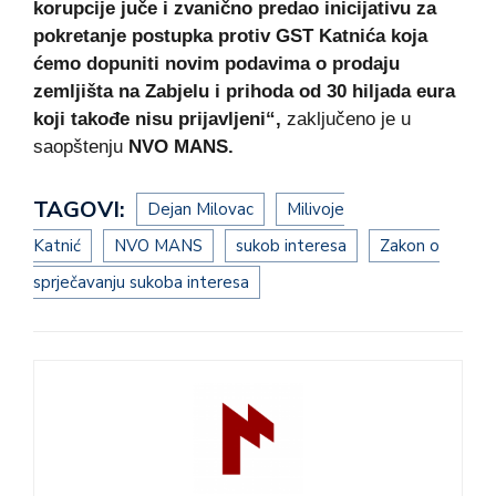
korupcije juče i zvanično predao inicijativu za
pokretanje postupka protiv GST Katnića koja
ćemo dopuniti novim podavima o prodaju
zemljišta na Zabjelu i prihoda od 30 hiljada eura
koji takođe nisu prijavljeni“,
zaključeno je u
saopštenju
NVO MANS.
TAGOVI:
Dejan Milovac
Milivoje
Katnić
NVO MANS
sukob interesa
Zakon o
sprječavanju sukoba interesa