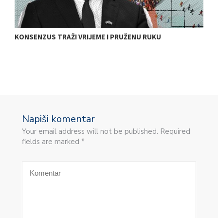
E
KONSENZUS TRAŽI VRIJEME I PRUŽENU RUKU
T
E
Napiši komentar
Your email address will not be published. Required
fields are marked *