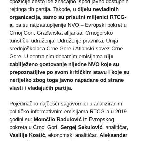
opozicije često ide značajno ispod javno dostupnih
rejtinga tih partija. Takođe, u
dijelu nevladinih
organizacija, samo su prisutni miljenici RTCG-
a,
pa su najzastupljenije NVO – Evropski pokret u
Crnoj Gori, Građanska alijansa, Crnogorsko
turistički udruženja, Udruženje pravnika, Unija
srednjoškolaca Crne Gore i Atlanski savez Crne
Gore. U centralnim debatnim emisijama
nije
zabilježeno gostovanje nijedne NVO koje su
prepoznatljive po svom kritičkim stavu i koje su
nerijetko zbog toga javno napadane od strane
vlasti i vladajućih partija.
Pojedinačno najčešći sagovornici u analiziranim
političko-informativnim emisijama RTCG-a u 2019.
godini su:
Momčilo Radulović
iz Evropskog
pokreta u Crnoj Gori,
Sergej Sekulović
, analitičar
,
Vasilije Kostić
, ekonomski analitičar,
Aleksandar