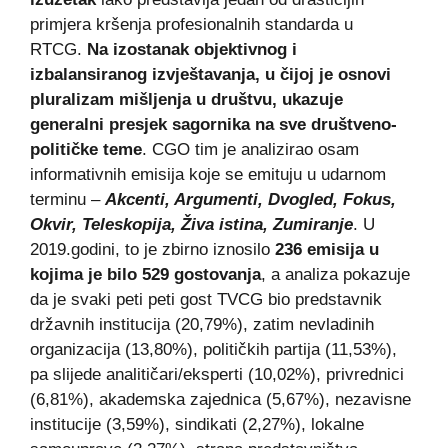
primjera kršenja profesionalnih standarda u
RTCG.
Na izostanak objektivnog i
izbalansiranog izvještavanja, u čijoj je osnovi
pluralizam mišljenja u društvu, ukazuje
generalni presjek sagornika na sve društveno-
političke teme
. CGO tim je analizirao osam
informativnih emisija koje se emituju u udarnom
terminu –
Akcenti, Argumenti, Dvogled, Fokus,
Okvir, Teleskopija, Živa istina, Zumiranje
. U
2019.godini, to je zbirno iznosilo
236 emisija u
kojima je bilo
529 gostovanja
, a analiza pokazuje
da je svaki peti peti gost TVCG bio predstavnik
državnih institucija (20,79%), zatim nevladinih
organizacija (13,80%), političkih partija (11,53%),
pa slijede analitičari/eksperti (10,02%), privrednici
(6,81%), akademska zajednica (5,67%), nezavisne
institucije (3,59%), sindikati (2,27%), lokalne