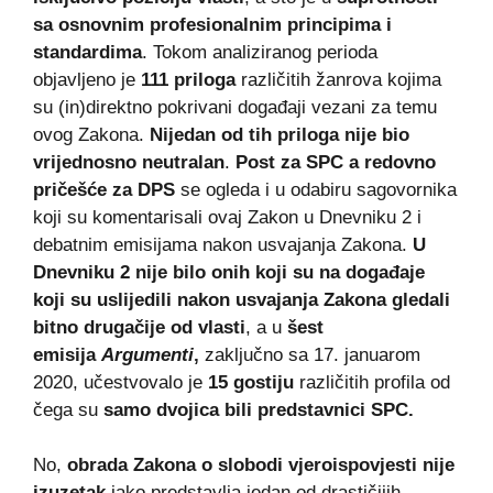
sa osnovnim profesionalnim principima i
standardima
. Tokom analiziranog perioda
objavljeno je
111 priloga
različitih žanrova kojima
su (in)direktno pokrivani događaji vezani za temu
ovog Zakona.
Nijedan od tih priloga nije bio
vrijednosno neutralan
.
Post za SPC a redovno
pričešće za DPS
se ogleda i u odabiru sagovornika
koji su komentarisali ovaj Zakon u Dnevniku 2 i
debatnim emisijama nakon usvajanja Zakona.
U
Dnevniku 2 nije bilo onih koji su na događaje
koji su uslijedili nakon usvajanja Zakona gledali
bitno drugačije od vlasti
, a u
šest
emisija
Argumenti
,
zaključno sa 17. januarom
2020, učestvovalo je
15 gostiju
različitih profila od
čega su
samo dvojica bili predstavnici SPC.
No,
obrada Zakona o slobodi vjeroispovjesti nije
izuzetak
iako predstavlja jedan od drastičijih