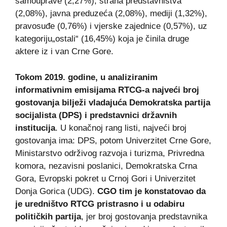
samouprave (2,27%), strana predstavništva
(2,08%), javna preduzeća (2,08%), mediji (1,32%),
pravosuđe (0,76%) i vjerske zajednice (0,57%), uz
kategoriju„ostali“ (16,45%) koja je činila druge
aktere iz i van Crne Gore.
Tokom 2019. godine, u analiziranim
informativnim emisijama RTCG-a najveći broj
gostovanja bilježi vladajuća Demokratska partija
socijalista (DPS) i predstavnici državnih
institucija
. U konačnoj rang listi, najveći broj
gostovanja ima: DPS, potom Univerzitet Crne Gore,
Ministarstvo održivog razvoja i turizma, Privredna
komora, nezavisni poslanici, Demokratska Crna
Gora, Evropski pokret u Crnoj Gori i Univerzitet
Donja Gorica (UDG).
CGO tim je konstatovao da
je uredništvo RTCG pristrasno i u odabiru
političkih partija
, jer broj gostovanja predstavnika