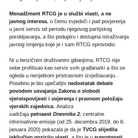
Menadžment RTCG je u službi vlasti, a ne
javnog interesa
, o čemu svjedoči i pad povjerenja
u javni servis od periodu njegovog partijskog
porobljavanja, a što podupiru i dostupna istraživanja
javnog mnjenja koje je i sam RTCG sprovodio.
Ni u tenzičnim društvenim gibanjima, RTCG nije
sebe profilisao kao servis svih građana/ki a što se
ogleda u nerijetkom pristrasnom izvještavanju.
Posebno je bio upečatljiv
nedostatak debate
povodom usvajanja Zakona o slobodi
vjeroispovijesti i uvjerenja i pravnom položaju
vjerskih zajednica
. Analiza
sadržaja
petnaest
Dnevnika 2
,
centralne
informativne emisije (od 25. decembra 2019. do 8.
januara 2020) pokazala je da je
TVCG slijedila
isključivo poziciju vlasti
, a što je u
suprotnosti