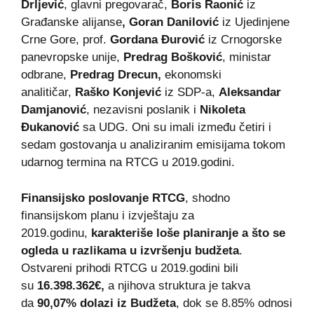
Drljević
, glavni pregovarač,
Boris Raonić
iz
Građanske alijanse
,
Goran Danilović
iz Ujedinjene
Crne Gore, prof.
Gordana Đurović
iz Crnogorske
panevropske unije,
Predrag Bošković
, ministar
odbrane,
Predrag Drecun,
ekonomski
analitičar,
Raško Konjević
iz SDP-a,
Aleksandar
Damjanović
, nezavisni poslanik i
Nikoleta
Đukanović
sa UDG. Oni su imali između četiri i
sedam gostovanja u analiziranim emisijama tokom
udarnog termina na RTCG u 2019.godini.
Finansijsko poslovanje RTCG
, shodno
finansijskom planu i izvještaju za
2019.godinu,
karakteriše loše planiranje a što se
ogleda u razlikama u izvršenju budžeta
.
Ostvareni prihodi RTCG u 2019.godini bili
su
16.398.362
€,
a njihova struktura je takva
da
90,07% dolazi iz Budžeta
, dok se 8.85% odnosi