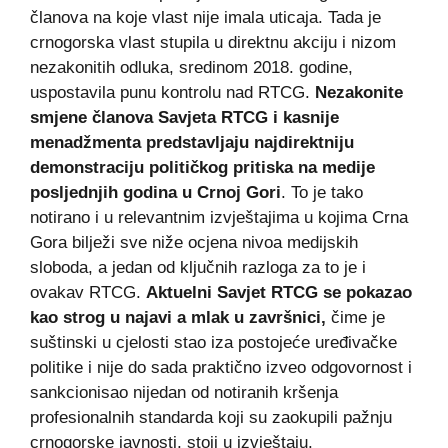
članova na koje vlast nije imala uticaja. Tada je
crnogorska vlast stupila u direktnu akciju i nizom
nezakonitih odluka, sredinom 2018. godine,
uspostavila punu kontrolu nad RTCG.
Nezakonite
smjene članova Savjeta RTCG i kasnije
menadžmenta predstavljaju najdirektniju
demonstraciju političkog pritiska na medije
posljednjih godina u Crnoj Gori
. To je tako
notirano i u relevantnim izvještajima u kojima Crna
Gora bilježi sve niže ocjena nivoa medijskih
sloboda, a jedan od ključnih razloga za to je i
ovakav RTCG.
Aktuelni Savjet RTCG se pokazao
kao strog u najavi a mlak u završnici,
čime je
suštinski u cjelosti stao iza postojeće uređivačke
politike i nije do sada praktično izveo odgovornost i
sankcionisao nijedan od notiranih kršenja
profesionalnih standarda koji su zaokupili pažnju
crnogorske javnosti, stoji u izvještaju.