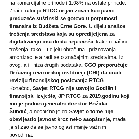
na komercijalne prihode i 1.08% na ostale prihode.
Znači,
iako je RTCG organizovan kao javno
preduzeće suštinski se gotovo u potpunosti
finansira iz Budžeta Crne Gore
. U dijelu
analize
trošenja sredstava koja su opredijeljena za
digitalizaciju ima dosta nejasnoća,
kako u načinu
trošenja, tako i u dijelu obračuna i priznavanja
amortizacije a radi se o značajnim sredstvima. Iz
ovog, ali i niza drugih podataka,
CGO preporučuje
Državnoj revizorskoj instituciji (DRI) da uradi
reviziju finansijskog poslovanja RTCG
.
Konačno
,
Savjet RTCG nije usvojio Godišnji
finansijski izvještaj JP RTCG za 2019.godinu koji
mu je podnio generalni direktor Božidar
Šundić,
a neobično je da S
avjet o tome nije
obavijestio javnost kroz neko saopštenje
, mada
je stizao da se javno oglasi manje važnim
povodima.