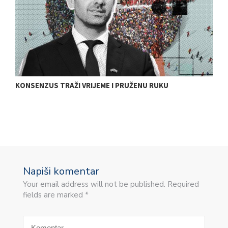
E
KONSENZUS TRAŽI VRIJEME I PRUŽENU RUKU
T
E
Napiši komentar
Your email address will not be published. Required
fields are marked *