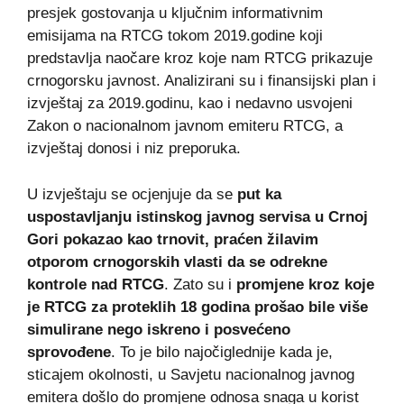
presjek gostovanja u ključnim informativnim
emisijama na RTCG tokom 2019.godine koji
predstavlja naočare kroz koje nam RTCG prikazuje
crnogorsku javnost. Analizirani su i finansijski plan i
izvještaj za 2019.godinu, kao i nedavno usvojeni
Zakon o nacionalnom javnom emiteru RTCG, a
izvještaj donosi i niz preporuka.
U izvještaju se ocjenjuje da se
put ka
uspostavljanju istinskog javnog servisa u Crnoj
Gori pokazao kao trnovit, praćen žilavim
otporom crnogorskih vlasti da se odrekne
kontrole nad RTCG
. Zato su i
promjene kroz koje
je RTCG za proteklih 18 godina prošao bile više
simulirane nego iskreno i posvećeno
sprovođene
. To je bilo najočiglednije kada je,
sticajem okolnosti, u Savjetu nacionalnog javnog
emitera došlo do promjene odnosa snaga u korist