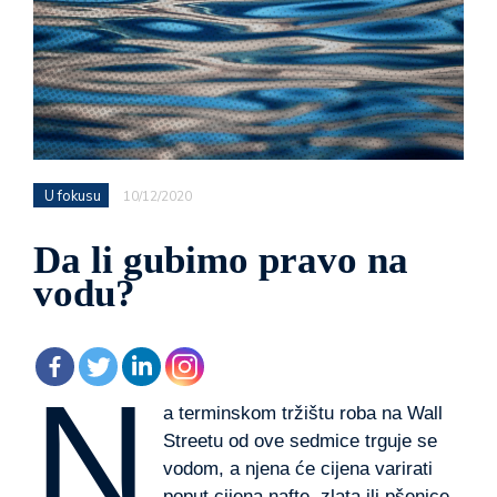
U fokusu
10/12/2020
Da li gubimo pravo na
vodu?
N
a terminskom tržištu roba na Wall
Streetu od ove sedmice trguje se
vodom, a njena će cijena varirati
poput cijena nafte, zlata ili pšenice,