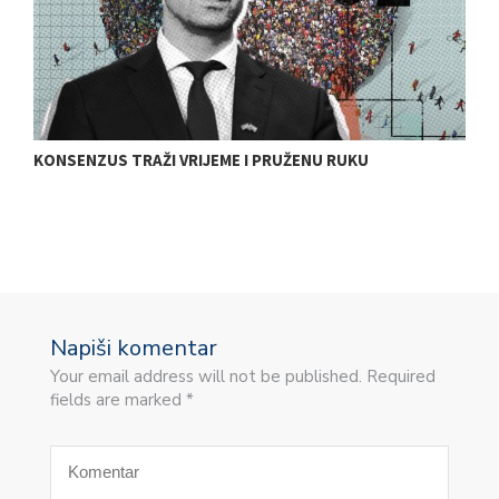
E
KONSENZUS TRAŽI VRIJEME I PRUŽENU RUKU
T
E
Napiši komentar
Your email address will not be published. Required
fields are marked *