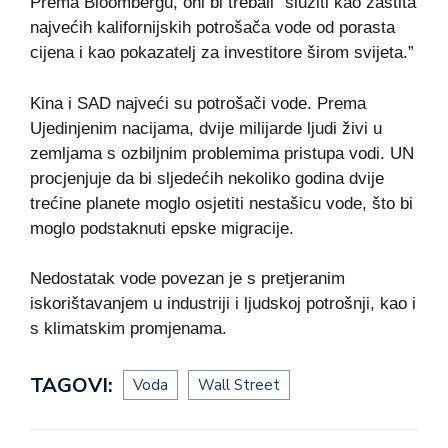
Prema Bloombergu, oni bi trebali “služiti kao zaštita
najvećih kalifornijskih potrošača vode od porasta
cijena i kao pokazatelj za investitore širom svijeta.”
Kina i SAD najveći su potrošači vode. Prema
Ujedinjenim nacijama, dvije milijarde ljudi živi u
zemljama s ozbiljnim problemima pristupa vodi. UN
procjenjuje da bi sljedećih nekoliko godina dvije
trećine planete moglo osjetiti nestašicu vode, što bi
moglo podstaknuti epske migracije.
Nedostatak vode povezan je s pretjeranim
iskorištavanjem u industriji i ljudskoj potrošnji, kao i
s klimatskim promjenama.
TAGOVI:
Voda
Wall Street