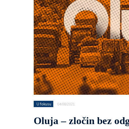
U fokusu
04/08/2021
Oluja – zločin bez odg