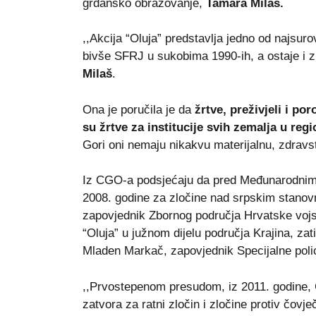
grđansko obrazovanje,
Tamara Milaš.
,,Akcija “Oluja” predstavlja jedno od najsuro
bivše SFRJ u sukobima 1990-ih, a ostaje i zl
Milaš
.
Ona je poručila je da
žrtve, preživjeli i po
su žrtve za institucije svih zemalja u reg
Gori oni nemaju nikakvu materijalnu, zdravst
Iz CGO-a podsjećaju da pred Međunarodnim
2008. godine za zločine nad srpskim stanov
zapovjednik Zbornog područja Hrvatske vojske
“Oluja” u južnom dijelu područja Krajina, za
Mladen Markač, zapovjednik Specijalne poli
,,Prvostepenom presudom, iz 2011. godine, 
zatvora za ratni zločin i zločine protiv čov