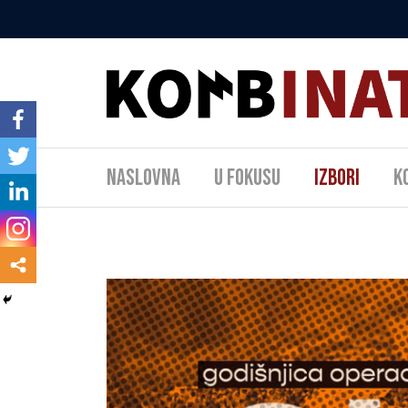
Naslovna
U fokusu
Izbori
K