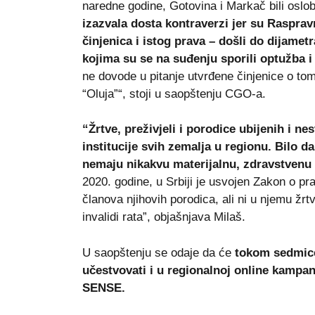
naredne godine, Gotovina i Markač bili oslo
izazvala dosta kontraverzi jer su Rasprav
činjenica i istog prava – došli do dijamet
kojima su se na suđenju sporili optužba i
ne dovode u pitanje utvrđene činjenice o to
“Oluja”“, stoji u saopštenju CGO-a.
“Žrtve, preživjeli i porodice ubijenih i ne
institucije svih zemalja u regionu. Bilo da
nemaju nikakvu materijalnu, zdravstvenu n
2020. godine, u Srbiji je usvojen Zakon o prav
članova njihovih porodica, ali ni u njemu žrt
invalidi rata”, objašnjava Milaš.
U saopštenju se odaje da će
tokom sedmice
učestvovati i u regionalnoj online kampan
SENSE.