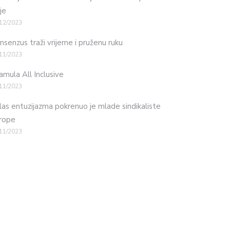
je
12/2023
nsenzus traži vrijeme i pruženu ruku
11/2023
mula All Inclusive
11/2023
las entuzijazma pokrenuo je mlade sindikaliste
rope
11/2023