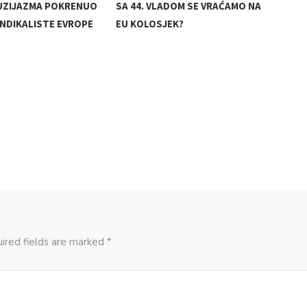
UZIJAZMA POKRENUO
SA 44. VLADOM SE VRAĆAMO NA
INDIKALISTE EVROPE
EU KOLOSJEK?
IZR
ZAŠ
ired fields are marked *