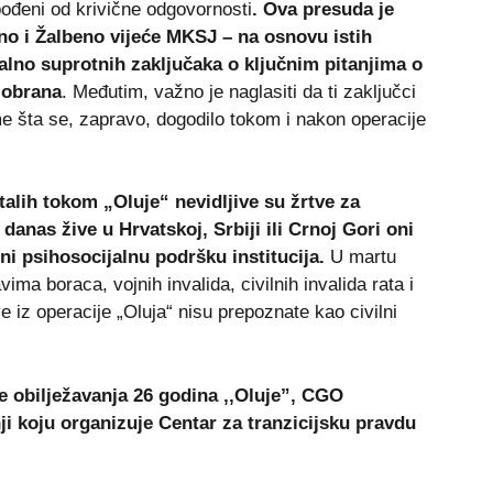
bođeni od krivične odgovornosti
. Ova presuda je
no i Žalbeno vijeće MKSJ – na osnovu istih
ralno suprotnih zaključaka o ključnim pitanjima o
 obrana
. Međutim, važno je naglasiti da ti zaključci
me šta se, zapravo, dogodilo tokom i nakon operacije
stalih tokom „Oluje“ nevidljive su žrtve za
 danas žive u Hrvatskoj, Srbiji ili Crnoj Gori oni
i psihosocijalnu podršku institucija.
U martu
ima boraca, vojnih invalida, civilnih invalida rata i
ve iz operacije „Oluja“ nisu prepoznate kao civilni
 obilježavanja 26 godina ,,Oluje”, CGO
ji koju organizuje Centar za tranzicijsku pravdu