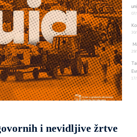
uni
07/
Ko
30/
Ma
29/
Ta
Ev
17/
ovornih i nevidljive žrtve