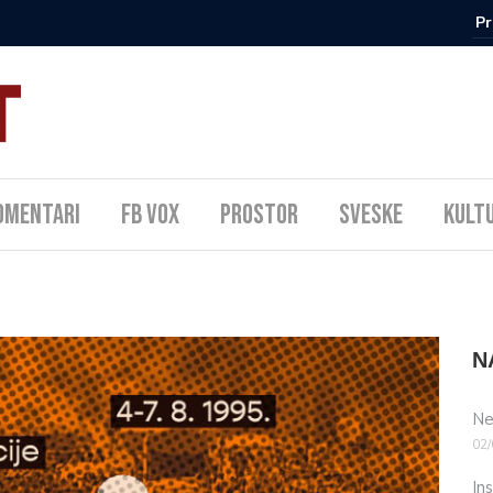
omentari
FB Vox
Prostor
Sveske
Kult
N
Ne
02/
In