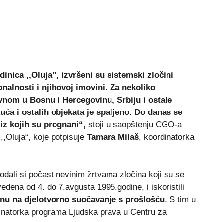
edinica ,,Oluja”, izvršeni su sistemski zločini
alnosti i njihovoj imovini. Za nekoliko
avnom u Bosnu i Hercegovinu, Srbiju i ostale
uća i ostalih objekata je spaljeno. Do danas se
 iz kojih su prognani“,
stoji u saopštenju CGO-a
,Oluja“, koje potpisuje
Tamara Milaš
, koordinatorka
dali si počast nevinim žrtvama zločina koji su se
vedena od 4. do 7.avgusta 1995.godine, i iskoristili
onu na djelotvorno suočavanje s prošlošću
. S tim u
dinatorka programa Ljudska prava u Centru za