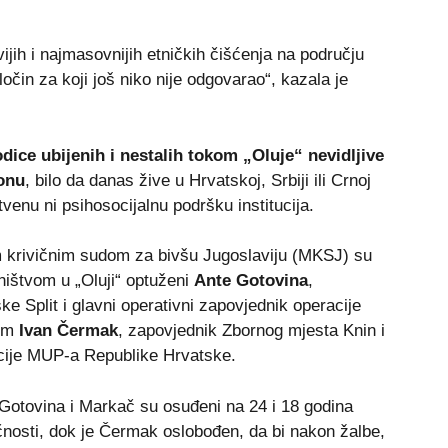
vijih i najmasovnijih etničkih čišćenja na području
očin za koji još niko nije odgovarao“, kazala je
rodice ubijenih i nestalih tokom „Oluje“ nevidljive
ionu
, bilo da danas žive u Hrvatskoj, Srbiji ili Crnoj
venu ni psihosocijalnu podršku institucija.
 krivičnim sudom za bivšu Jugoslaviju (MKSJ) su
ništvom u „Oluji“ optuženi
Ante Gotovina
,
 Split i glavni operativni zapovjednik operacije
tim
Ivan Čermak
, zapovjednik Zbornog mjesta Knin i
cije MUP-a Republike Hrvatske.
Gotovina i Markač su osuđeni na 24 i 18 godina
ječnosti, dok je Čermak oslobođen, da bi nakon žalbe,