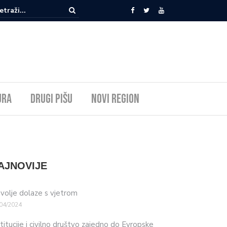
ura
Drugi pišu
Novi Region
AJNOVIJE
volje dolaze s vjetrom
04/2024
stitucije i civilno društvo zajedno do Evropske