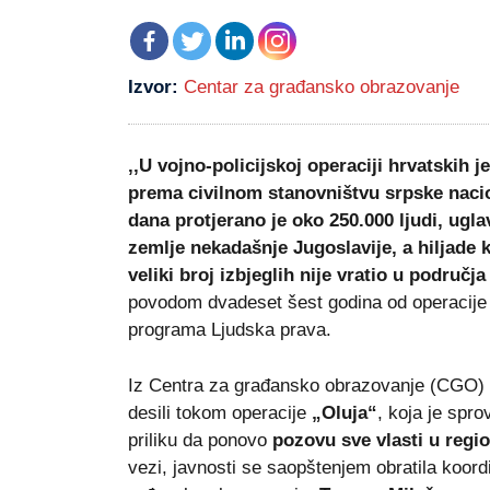
Izvor:
Centar za građansko obrazovanje
,,U vojno-policijskoj operaciji hrvatskih j
prema civilnom stanovništvu srpske nacion
dana protjerano je oko 250.000 ljudi, ugl
zemlje nekadašnje Jugoslavije, a hiljade k
veliki broj izbjeglih nije vratio u područja
povodom dvadeset šest godina od operacije ,
programa Ljudska prava.
Iz Centra za građansko obrazovanje (CGO) o
desili tokom operacije
„Oluja“
, koja je spro
priliku da ponovo
pozovu sve vlasti u regi
vezi, javnosti se saopštenjem obratila koor