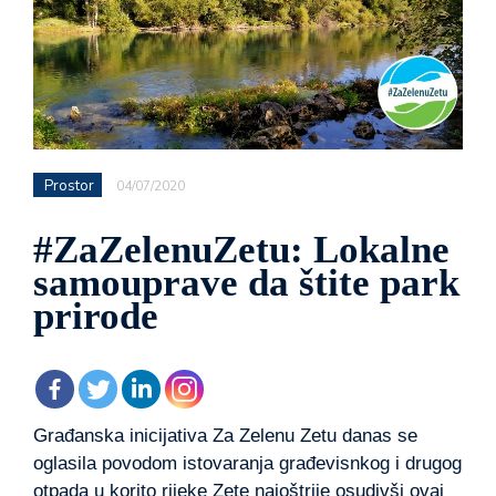
Prostor
04/07/2020
#ZaZelenuZetu: Lokalne
samouprave da štite park
prirode
Građanska inicijativa Za Zelenu Zetu danas se
oglasila povodom istovaranja građevisnkog i drugog
otpada u korito rijeke Zete najoštrije osudivši ovaj