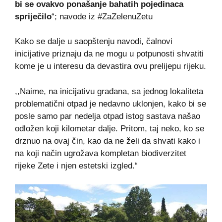
bi se ovakvo ponašanje bahatih pojedinaca
spriječilo
“; navode iz #ZaZelenuZetu
Kako se dalje u saopštenju navodi, čalnovi
inicijative priznaju da ne mogu u potpunosti shvatiti
kome je u interesu da devastira ovu prelijepu rijeku.
,,Naime, na inicijativu građana, sa jednog lokaliteta
problematični otpad je nedavno uklonjen, kako bi se
posle samo par nedelja otpad istog sastava našao
odložen koji kilometar dalje. Pritom, taj neko, ko se
drznuo na ovaj čin, kao da ne želi da shvati kako i
na koji način ugrožava kompletan biodiverzitet
rijeke Zete i njen estetski izgled.“