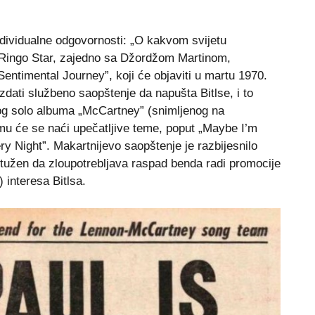
dividualne odgovornosti: „O kakvom svijetu
?” Ringo Star, zajedno sa Džordžom Martinom,
ntimental Journey”, koji će objaviti u martu 1970.
zdati službeno saopštenje da napušta Bitlse, i to
og solo albuma „McCartney” (snimljenog na
mu će se naći upečatljive teme, poput „Maybe I’m
 Night”. Makartnijevo saopštenje je razbijesnilo
optužen da zloupotrebljava raspad benda radi promocije
 interesa Bitlsa.