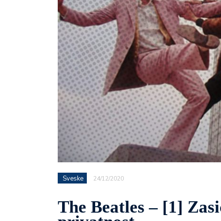
Sveske
24/12/2020
The Beatles – [1] Zas