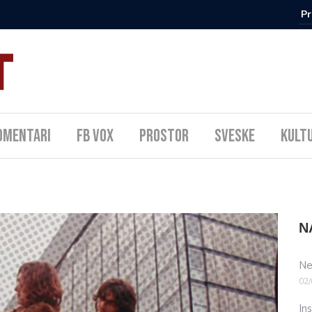
omentari
FB Vox
Prostor
Sveske
Kult
N
Ne
02/
In