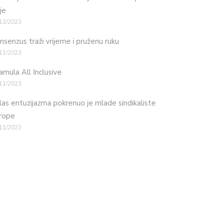
je
12/2023
nsenzus traži vrijeme i pruženu ruku
11/2023
mula All Inclusive
11/2023
las entuzijazma pokrenuo je mlade sindikaliste
rope
11/2023