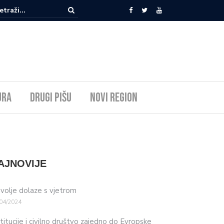
ura
Drugi pišu
Novi Region
AJNOVIJE
volje dolaze s vjetrom
04/2024
stitucije i civilno društvo zajedno do Evropske