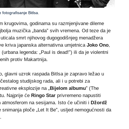
 fotografisanje Bitlsa.
kim krugovima, godinama su razmjenjivane dileme
ajbolja muzička „banda” svih vremena. Od teze da je
e uticala smrt njihovog dugogodišnjeg menadžera
ve kriva japanska alternativna umjetnica
Joko Ono
,
 (urbana legenda: „Paul is dead!”) ili da je violentni
enih protiv Makartnija.
to, glavni uzrok raspada Bitlsa je zapravo ležao u
čestalog studijskog rada, ali i u potrebi za
reativne eksplozije na „
Bijelom albumu
” (The
tu. Najprije će
Ringo Star
privremeno napustiti
 atmosferom na sesijama. Isto će učiniti i
Džordž
 snimanja ploče „Let It Be”, usljed nemogućnosti da
.