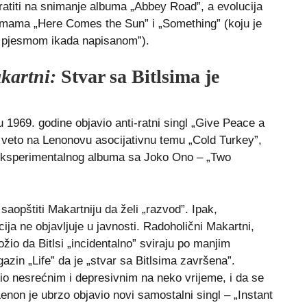
ratiti na snimanje albuma „Abbey Road”, a evolucija
esmama „Here Comes the Sun” i „Something” (koju je
m pjesmom ikada napisanom”).
kartni:
Stvar sa Bitlsima je
 1969. godine objavio anti-ratni singl „Give Peace a
li veto na Lenonovu asocijativnu temu „Cold Turkey”,
eksperimentalnog albuma sa Joko Ono – „Two
aopštiti Makartniju da želi „razvod”. Ipak,
ija ne objavljuje u javnosti. Radoholični Makartni,
žio da Bitlsi „incidentalno” sviraju po manjim
zin „Life” da je „stvar sa Bitlsima završena”.
nio nesrećnim i depresivnim na neko vrijeme, i da se
Lenon je ubrzo objavio novi samostalni singl – „Instant