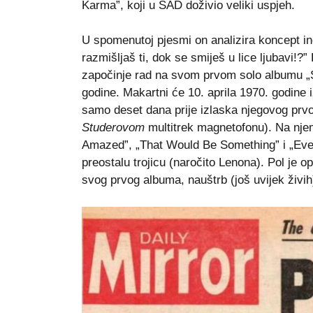
Karma”, koji u SAD doživio veliki uspjeh.
U spomenutoj pjesmi on analizira koncept in
razmišljaš ti, dok se smiješ u lice ljubavi!
započinje rad na svom prvom solo albumu „Se
godine. Makartni će 10. aprila 1970. godine i
samo deset dana prije izlaska njegovog prv
Studerovom
multitrek magnetofonu). Na nje
Amazed”, „That Would Be Something” i „Every
preostalu trojicu (naročito Lenona). Pol je 
svog prvog albuma, nauštrb (još uvijek živih)