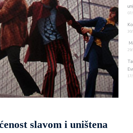
uni
07/
Ko
30/
Ma
29/
Ta
Ev
17/
ićenost slavom i uništena