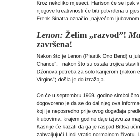
Kroz nekoliko mjeseci, Harison će se ipak v
njegove kreativnosti će biti potvrđena u pj
Frenk Sinatra označio „najvećom ljubavno
Lenon:
Želim „razvod”!
Ma
završena!
Nakon što je Lenon (Plastik Ono Bend) u julu
Chance”, i nakon što su ostala trojica stavi
Džonova potreba za solo karijerom (nakon 
Virgins”) došla je do izražaja.
On će u septembru 1969. godine simbolično s
dogovoreno je da se do daljnjeg ova informac
koji je neposredno prije ovog događaja predlo
klubovima, krajem godine daje izjavu za maga
Kasnije će kazati da ga je raspad Bitlsa uči
zahvaljujući Lindi vratio normalnom životu. 