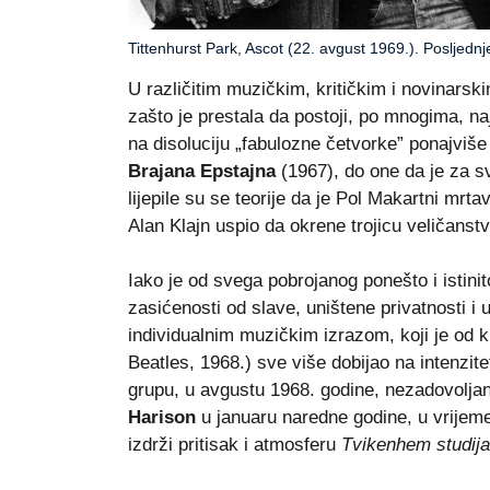
Tittenhurst Park, Ascot (22. avgust 1969.). Posljednje
U različitim muzičkim, kritičkim i novinars
zašto je prestala da postoji, po mnogima, n
na disoluciju „fabulozne četvorke” ponajviš
Brajana Epstajna
(1967), do one da je za s
lijepile su se teorije da je Pol Makartni mrtav
Alan Klajn uspio da okrene trojicu veličanstv
Iako je od svega pobrojanog ponešto i istini
zasićenosti od slave, uništene privatnosti i u
individualnim muzičkim izrazom, koji je od k
Beatles, 1968.) sve više dobijao na intenzite
grupu, u avgustu 1968. godine, nezadovoljan
Harison
u januaru naredne godine, u vrijeme
izdrži pritisak i atmosferu
Tvikenhem studija