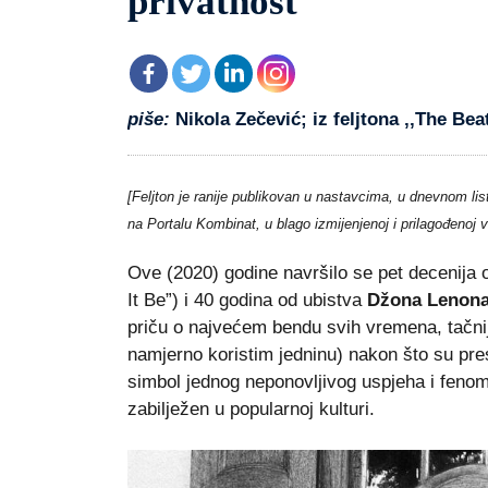
privatnost
piše:
Nikola Zečević; iz feljtona ,,The Bea
[Feljton je ranije publikovan u nastavcima, u dnevnom list
na Portalu Kombinat, u blago izmijenjenoj i prilagođenoj v
Ove (2020) godine navršilo se pet decenija o
It Be”) i 40 godina od ubistva
Džona Lenon
priču o najvećem bendu svih vremena, tačni
namjerno koristim jedninu) nakon što su pres
simbol jednog neponovljivog uspjeha i fenome
zabilježen u popularnoj kulturi.