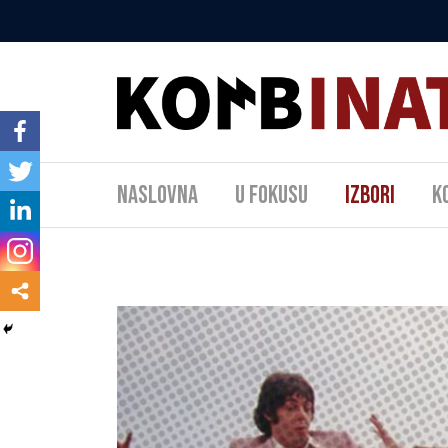
Naslovna
U fokusu
Izbori
K