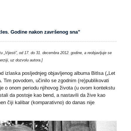
tles.
Godine nakon završenog sna”
u „Vijesti”, od 17. do 31. decembra 2012. godine, a reobjavljuje se
erziji, uz dozvolu autora.]
d izlaska posljednjeg objavljenog albuma Bitlsa („Let
a
. Tim povodom, učinilo se zgodnim (re)publikovati
je o onom periodu njihovog života (u ovom kontekstu
tali da postoje kao bend, a nastavili da žive kao
n čiji kalibar (komparativno) do danas nije