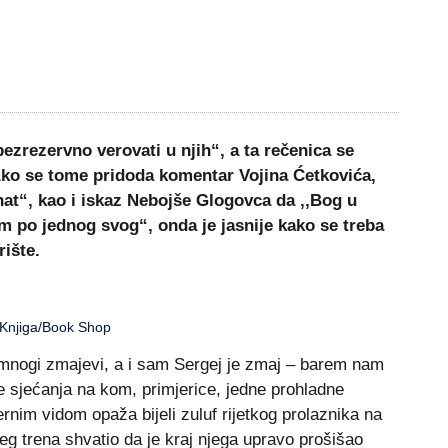
 bezrezervno verovati u njih“, a ta rečenica se
Ako se tome pridoda komentar Vojina Ćetkovića,
lenat“, kao i iskaz Nebojše Glogovca da ,,Bog u
em po jednog svog“, onda je jasnije kako se treba
rište.
 Knjiga/Book Shop
mnogi zmajevi, a i sam Sergej je zmaj – barem nam
te sjećanja na kom, primjerice, jedne prohladne
ernim vidom opaža bijeli zuluf rijetkog prolaznika na
ećeg trena shvatio da je kraj njega upravo prošišao