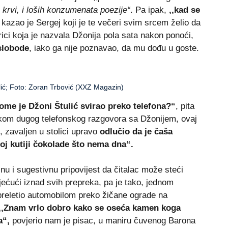
 krvi, i loših konzumenata poezije“
. Pa ipak,
,,kad se
, kazao je Sergej koji je te večeri svim srcem želio da
rici koja је nazvala Džonija pola sata nakon ponoći,
slobode
, iako ga nije poznavao, da mu dođu u goste.
ić; Foto: Zoran Trbović (XXZ Magazin)
ome je Džoni Štulić svirao preko telefona?“
, pita
tokom dugog telefonskog razgovora sa Džonijem, ovaj
 zavaljen u stolici upravo
odlučio da je čaša
,toj kutiji čokolade što nema dna“.
nu i sugestivnu pripovijest da čitalac može steći
lijećući iznad svih prepreka, pa je tako, jednom
 preletio automobilom preko žičane ograde na
,,Znam vrlo dobro kako se oseća kamen koga
a“,
povjerio nam je pisac, u maniru čuvenog Barona