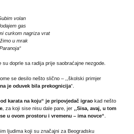
Gubim volan
dodajem gas
mi curkom nagriza vrat
ežimo u mrak
Paranoja“
e su doprle sa radija prije saobraćajne nezgode.
ome se desilo nešto slično – ,,školski primjer
ona je oduvek bila prekognicija
“.
a od karata na koju“ je pripovjedač igrao
kad nešto
e
, za koji sise nisu dale pare, jer
,,Sisa, avaj, u tom
sise u ovom prostoru i vremenu – ima novce“
.
nim ljudima koji su značajni za Beogradsku