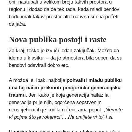
oni, nastupali u velikom broju takvih prostora u
regionu i dodao da će tek tada, kada mladi bendovi
budu imali takav prostor alternativna scena početi
da jača.
Nova publika postoji i raste
Za kraj, teško je izvući jedan zaključak. Možda da
idemo u klasiku – da je atmosfera bila super, da su
bendovi odsvirali dobro etc.
A možda je, ipak, najbolje
pohvaliti mlađu publiku
i na taj način prekinuti podgoričku generacijsku
traumu.
Jer, kako je koja generacija nailazila,
generacija prije njih, ogorčena sopstvenim
neuspjehom ih je kudila rečenicama poput
,,Nemate
vi pojma što je rokenrol”, ,,Ne umijete vi to” i sl.
U mojim formativnim godinama, stalno sam slušao