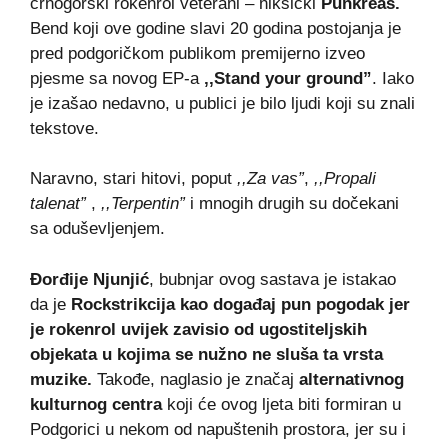
crnogorski rokenrol veterani – nikšićki
Punkreas.
Bend koji ove godine slavi 20 godina postojanja je
pred podgoričkom publikom premijerno izveo
pjesme sa novog EP-a
,,Stand your ground”
. Iako
je izašao nedavno, u publici je bilo ljudi koji su znali
tekstove.
Naravno, stari hitovi, poput
,,Za vas”
,
,,Propali
talenat”
,
,,Terpentin”
i mnogih drugih su dočekani
sa oduševljenjem.
Đorđije Njunjić
, bubnjar ovog sastava je istakao
da je
Rockstrikcija kao događaj pun pogodak jer
je rokenrol uvijek zavisio od ugostiteljskih
objekata u kojima se nužno ne sluša ta vrsta
muzike.
Takođe, naglasio je značaj
alternativnog
kulturnog centra
koji će ovog ljeta biti formiran u
Podgorici u nekom od napuštenih prostora, jer su i