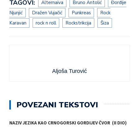
TAGOVI:
Alternaiva
Bruno Antolić
Đorđije
Njunjić
Dražen Vujačić
Punkreas
Rock
Karavan
rock n roll
Rockstrikcija
Šiza
Aljoša Turović
POVEZANI TEKSTOVI
NAZIV JEZIKA KAO CRNOGORSKI GORDIJEV ČVOR (II DIO)