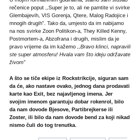
rečenice poput ,,Super je to, ali ne pamtite vi svirke
Glembajevih, VIS Gorenja, Qtere, Malog Radojice i
mnogih drugih”. Tako da, umjesto da im nabijamo
na nos svirke Zoon Politikon-a, They Killed Kenny,
Postmortem-a, Abzofrana i drugih, mislim da je
pravo vrijeme da im kažemo
,,Bravo klinci, napravili
ste super atmosferu! Hvala vam što ideju održavate
živom”
A što se tiče ekipe iz Rockstrikcije, siguran sam
da će, ako nastave ovako, jednog dana prodavati
karte kao Exit, bez najavljenog imena. Jer
svojim imenom garantuju dobar rokenrol, bilo
da nam dovode Bjesove, Partibrejkerse ili
Zoster, ili bilo da nam dovode bend za koji nikad
nismo čuli do tog trenutka.