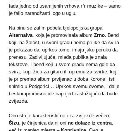
tada jedno od usamljenih vrhova r’r muzike – samo
je falio narandžasti logo u uglu.
Na binu se zatim popela bjelopoljska grupa
Alternaiva
, koja je promovisala album
Zrno
. Bend
koji, na žalost, u svom gradu nema prilike da svira
je pokazao da, uprkos tome, imaju jaku poruku da
prenesu. Zadivljujuće, mlađa publika je znala
tekstove. I bend koji u svom gradu nema gdje da
svira, kupi žicu za gitaru ili opremu za svirke; koji
je pripremao album prvijenac u doba Korone i isti
snimio u Podgorici… Uprkos svemu ovome, i dalje
beskompromisno ide naprijed zaslužujući da bude
zvijezda.
Ono što je karakteristično i za zvijezde večeri,
Šizu
, je činjenica da ni oni
ne dolaze iz centra
,
već iz manjeg mjesta –
Koprivnice
. Ovo je