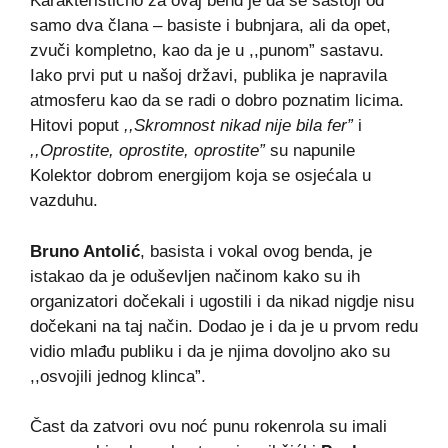
Karakteristično za ovaj bend je da se sastoji od
samo dva člana – basiste i bubnjara, ali da opet,
zvuči kompletno, kao da je u ,,punom” sastavu.
Iako prvi put u našoj državi, publika je napravila
atmosferu kao da se radi o dobro poznatim licima.
Hitovi poput
,,Skromnost nikad nije bila fer”
i
,,Oprostite, oprostite, oprostite”
su napunile
Kolektor dobrom energijom koja se osjećala u
vazduhu.
Bruno Antolić
, basista i vokal ovog benda, je
istakao da je oduševljen načinom kako su ih
organizatori dočekali i ugostili i da nikad nigdje nisu
dočekani na taj način. Dodao je i da je u prvom redu
vidio mlađu publiku i da je njima dovoljno ako su
,,osvojili jednog klinca”.
Čast da zatvori ovu noć punu rokenrola su imali