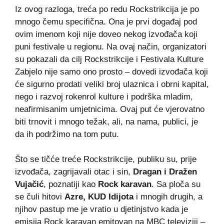
Iz ovog razloga, treća po redu Rockstrikcija je po
mnogo čemu specifična. Ona je prvi događaj pod
ovim imenom koji nije doveo nekog izvođača koji
puni festivale u regionu. Na ovaj način, organizatori
su pokazali da cilj Rockstrikcije i Festivala Kulture
Zabjelo nije samo ono prosto – dovedi izvođača koji
će sigurno prodati veliki broj ulaznica i obrni kapital,
nego i razvoj rokenrol kulture i podrška mladim,
neafirmisanim umjetnicima. Ovaj put će vjerovatno
biti trnovit i mnogo težak, ali, na nama, publici, je
da ih podržimo na tom putu.
Što se tičće treće Rockstrikcije, publiku su, prije
izvođača, zagrijavali otac i sin,
Dragan i Dražen
Vujačić
, poznatiji kao
Rock karavan
. Sa ploča su
se čuli hitovi
Azre, KUD Idijota
i mnogih drugih, a
njihov pastup me je vratio u djetinjstvo kada je
emisija Rock karavan emitovan na MBC televiziji –