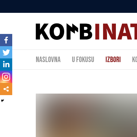
Naslovna
U fokusu
Izbori
K