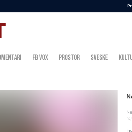
omentari
FB Vox
Prostor
Sveske
Kult
N
Ne
02/
In