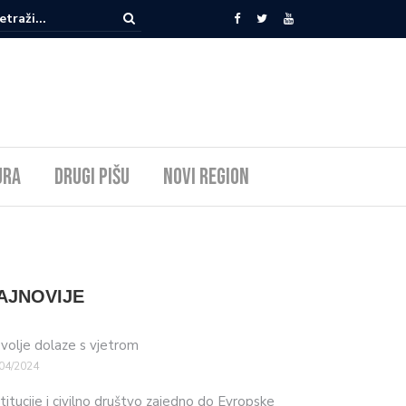
ura
Drugi pišu
Novi Region
AJNOVIJE
volje dolaze s vjetrom
04/2024
stitucije i civilno društvo zajedno do Evropske