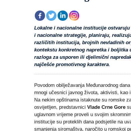
Lokalne i nacionalne institucije ostvaruj
i nacionalne strategije, planiraju, realizu
različitih institucija, brojnih nevladinih o
kontekstu konkretnog napretka i boljitka u
razloga za usporen ili djelimični napreda
najčešće promotivnog karaktera
.
Povodom obilježavanja Međunarodnog dana Ro
mnogi učesnici javnog života, aktivisti, kao i 
Na nekim opštinama istaknute su romske zas
osvijetljen, predstavnici
Vlade Crne Gore
su
uglavnom vrijeme proveli u svojim skromni
institucije su proteklih dana podsjetile na u
smanjenja siromaštva, naročito u romskoj po