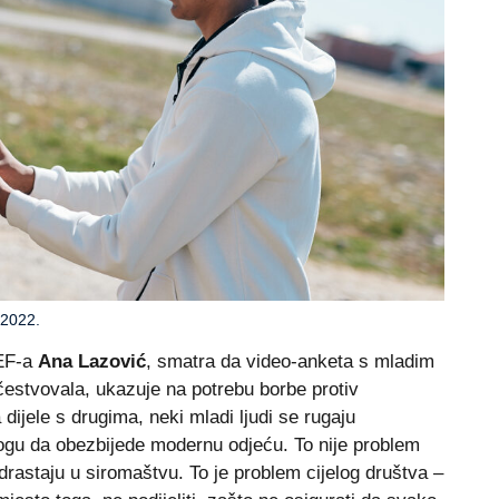
 2022.
CEF-a
Ana Lazović
, smatra da video-anketa s mladim
čestvovala, ukazuje na potrebu borbe protiv
dijele s drugima, neki mladi ljudi se rugaju
 mogu da obezbijede modernu odjeću. To nije problem
odrastaju u siromaštvu. To je problem cijelog društva –