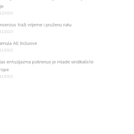
je
12/2023
nsenzus traži vrijeme i pruženu ruku
11/2023
mula All Inclusive
11/2023
las entuzijazma pokrenuo je mlade sindikaliste
rope
11/2023