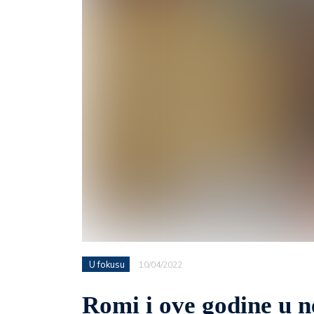
U fokusu
10/04/2022
Romi i ove godine u 