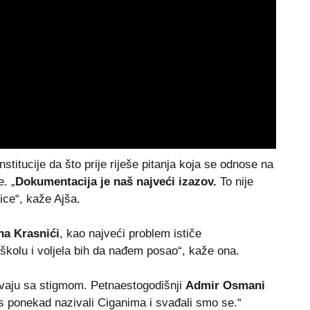
nstitucije da što prije riješe pitanja koja se odnose na
. „
Dokumentacija je naš najveći izazov.
To nije
ice“, kaže Ajša.
na Krasnići
, kao najveći problem ističe
kolu i voljela bih da nađem posao“, kaže ona.
vaju sa stigmom. Petnaestogodišnji
Admir Osmani
nas ponekad nazivali Ciganima i svađali smo se.“