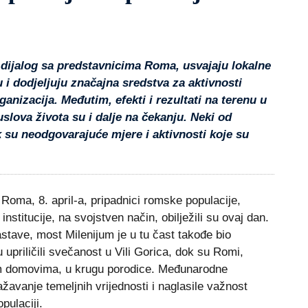
u dijalog sa predstavnicima Roma, usvajaju lokalne
ju i dodjeljuju značajna sredstva za aktivnosti
rganizacija. Međutim, efekti i rezultati na terenu u
slova života su i dalje na čekanju. Neki od
k su neodgovarajuće mjere i aktivnosti koje su
ma, 8. april-a, pripadnici romske populacije,
institucije, na svojstven način, obilježili su ovaj dan.
tave, most Milenijum je u tu čast takođe bio
 upriličili svečanost u Vili Gorica, dok su Romi,
m domovima, u krugu porodice. Međunarodne
važavanje temeljnih vrijednosti i naglasile važnost
pulaciji.