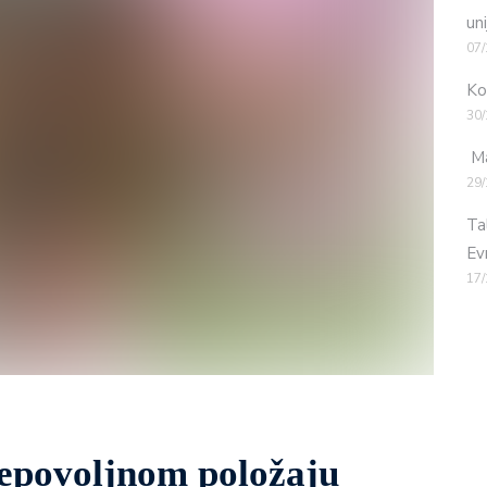
uni
07/
Ko
30/
Ma
29/
Ta
Ev
17/
nepovoljnom položaju