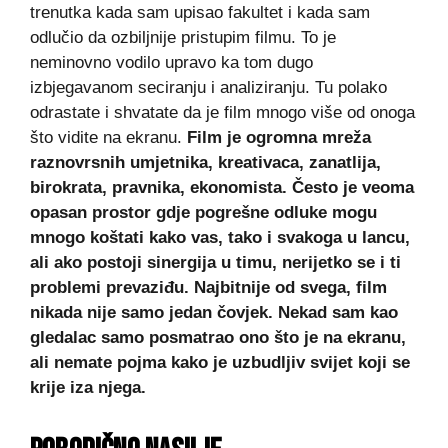
trenutka kada sam upisao fakultet i kada sam
odlučio da ozbiljnije pristupim filmu. To je
neminovno vodilo upravo ka tom dugo
izbjegavanom seciranju i analiziranju. Tu polako
odrastate i shvatate da je film mnogo više od onoga
što vidite na ekranu.
Film je ogromna mreža
raznovrsnih umjetnika, kreativaca, zanatlija,
birokrata, pravnika, ekonomista. Često je veoma
opasan prostor gdje pogrešne odluke mogu
mnogo koštati kako vas, tako i svakoga u lancu,
ali ako postoji sinergija u timu, nerijetko se i ti
problemi prevaziđu. Najbitnije od svega, film
nikada nije samo jedan čovjek. Nekad sam kao
gledalac samo posmatrao ono što je na ekranu,
ali nemate pojma kako je uzbudljiv svijet koji se
krije iza njega.