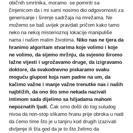
običnih smrtnika, moramo se pomiriti sa
činjenicom da i mi sami nosimo dio odgovornosti za
generisanje i širenje sadržaja na mrežama. Ne
možemo se baš uvijek pravdati pričom kako tamo
neko na nekoj misterioznoj lokacije manipuliše
nama i našim malim životima.
Niko nas ne tjera da
hranimo algoritam stvarima koje volimo i koje
ne volimo, da sijemo mržnju, da svjesno širomo
lažne vijesti i ugrožavamo druge, da izigravamo
doktore, da svakodnevno piskaramo svaku
moguću glupost koja nam padne na um, da
kačimo važne i manje važne trenutke nas i naših
najbližih, da ono što smo nekada nazivali
intimom sada dijelimo sa hiljadama mahom
nepoznatih ljudi.
Čak smo došli do tog suludog
nivoa da non-stop slikamo hranu prije obroka u nadi
da ćemo time što je u tanjiru kod drugih izazivati
divljenje ili šta god da je to što želimo da