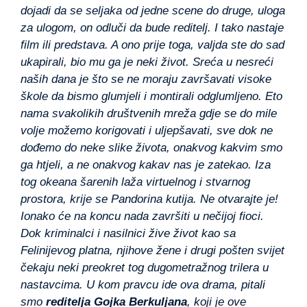
dojadi da se seljaka od jedne scene do druge, uloga
za ulogom, on odluči da bude reditelj. I tako nastaje
film ili predstava. A ono prije toga, valjda ste do sad
ukapirali, bio mu ga je neki život. Sreća u nesreći
naših dana je što se ne moraju završavati visoke
škole da bismo glumjeli i montirali odglumljeno. Eto
nama svakolikih društvenih mreža gdje se do mile
volje možemo korigovati i uljepšavati, sve dok ne
dođemo do neke slike života, onakvog kakvim smo
ga htjeli, a ne onakvog kakav nas je zatekao. Iza
tog okeana šarenih laža virtuelnog i stvarnog
prostora, krije se Pandorina kutija. Ne otvarajte je!
Ionako će na koncu nada završiti u nečijoj fioci.
Dok kriminalci i nasilnici žive život kao sa
Felinijevog platna, njihove žene i drugi pošten svijet
čekaju neki preokret tog dugometražnog trilera u
nastavcima. U kom pravcu ide ova drama, pitali
smo
reditelja Gojka Berkuljana
, koji je ove