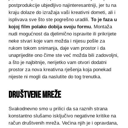
postprodukcije ubjedljivo najinteresantniji, jer tu na
kraju dolaze do izražaja vaši kreativni dometi, ali i
isplivava sve što ste pogrešno uradili.
To je faza u
kojoj film polako dobija svoju formu.
Montaža
nudi mogućnost da djelimično ispravite ili prikrijete
neke stvari koje vam možda i nijesu pošle za
rukom tokom snimanja, daje vam prostor i da
unaprijedite ono čime ste već možda bili zadovoljni,
a što je najbitnije, nerijetko vam otvori dodatni
prostor za nova kreativna rješenja koja ponekad
nijeste ni mogli da naslutite do tog trenutka.
DRUŠTVENE MREŽE
Svakodnevno smo u prilici da sa raznih strana
konstantno slušamo isključivo negativne kritike na
račun društvenih mreža. Većina njih je i opravdana,