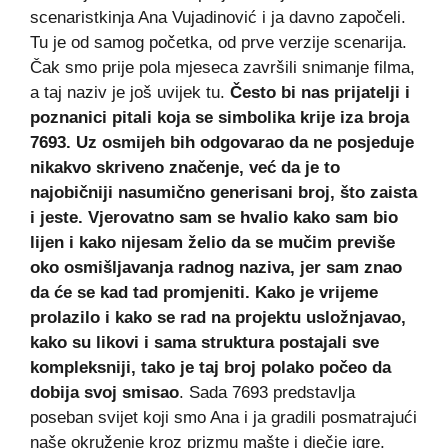
scenaristkinja Ana Vujadinović i ja davno započeli.
Tu je od samog početka, od prve verzije scenarija.
Čak smo prije pola mjeseca završili snimanje filma,
a taj naziv je još uvijek tu.
Često bi nas prijatelji i
poznanici pitali koja se simbolika krije iza broja
7693. Uz osmijeh bih odgovarao da ne posjeduje
nikakvo skriveno značenje, već da je to
najobičniji nasumično generisani broj, što zaista
i jeste. Vjerovatno sam se hvalio kako sam bio
lijen i kako nijesam želio da se mučim previše
oko osmišljavanja radnog naziva, jer sam znao
da će se kad tad promjeniti. Kako je vrijeme
prolazilo i kako se rad na projektu usložnjavao,
kako su likovi i sama struktura postajali sve
kompleksniji, tako je taj broj polako počeo da
dobija svoj smisao
. Sada 7693 predstavlja
poseban svijet koji smo Ana i ja gradili posmatrajući
naše okruženje kroz prizmu mašte i dječje igre,