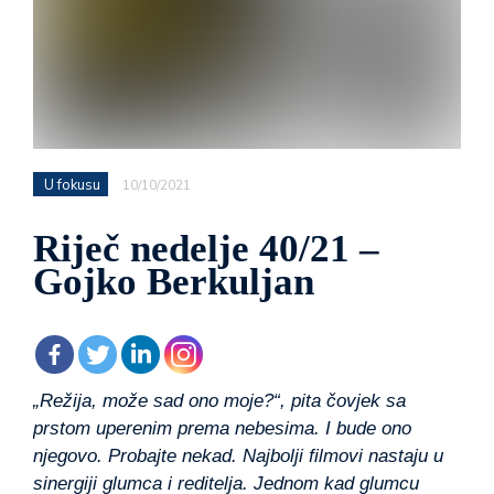
U fokusu
10/10/2021
Riječ nedelje 40/21 –
Gojko Berkuljan
„Režija, može sad ono moje?“, pita čovjek sa
prstom uperenim prema nebesima. I bude ono
njegovo. Probajte nekad. Najbolji filmovi nastaju u
sinergiji glumca i reditelja. Jednom kad glumcu