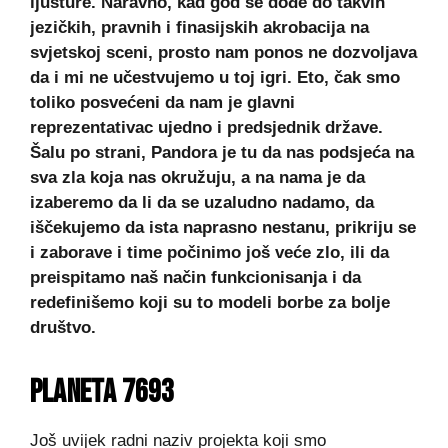
ljušture. Naravno, kad god se dođe do takvih
jezičkih, pravnih i finasijskih akrobacija na
svjetskoj sceni, prosto nam ponos ne dozvoljava
da i mi ne učestvujemo u toj igri. Eto, čak smo
toliko posvećeni da nam je glavni
reprezentativac ujedno i predsjednik države.
Šalu po strani,
Pandora je tu da nas podsjeća na
sva zla koja nas okružuju, a na nama je da
izaberemo da li da se uzaludno nadamo, da
iščekujemo da ista naprasno nestanu, prikriju se
i zaborave i time počinimo još veće zlo, ili da
preispitamo naš način funkcionisanja i da
redefinišemo koji su to modeli borbe za bolje
društvo
.
PLANETA 7693
Još uvijek radni naziv projekta koji smo