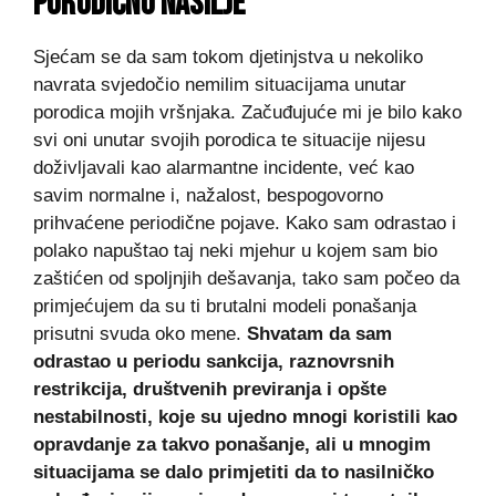
PORODIČNO NASILJE
Sjećam se da sam tokom djetinjstva u nekoliko
navrata svjedočio nemilim situacijama unutar
porodica mojih vršnjaka. Začuđujuće mi je bilo kako
svi oni unutar svojih porodica te situacije nijesu
doživljavali kao alarmantne incidente, već kao
savim normalne i, nažalost, bespogovorno
prihvaćene periodične pojave. Kako sam odrastao i
polako napuštao taj neki mjehur u kojem sam bio
zaštićen od spoljnjih dešavanja, tako sam počeo da
primjećujem da su ti brutalni modeli ponašanja
prisutni svuda oko mene.
Shvatam da sam
odrastao u periodu sankcija, raznovrsnih
restrikcija, društvenih previranja i opšte
nestabilnosti, koje su ujedno mnogi koristili kao
opravdanje za takvo ponašanje, ali u mnogim
situacijama se dalo primjetiti da to nasilničko