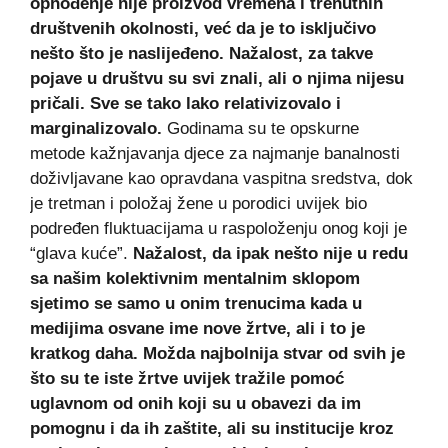
ophođenje nije proizvod vremena i trenutnih
društvenih okolnosti, već da je to isključivo
nešto što je naslijeđeno. Nažalost, za takve
pojave u društvu su svi znali, ali o njima nijesu
pričali. Sve se tako lako relativizovalo i
marginalizovalo.
Godinama su te opskurne
metode kažnjavanja djece za najmanje banalnosti
doživljavane kao opravdana vaspitna sredstva, dok
je tretman i položaj žene u porodici uvijek bio
podređen fluktuacijama u raspoloženju onog koji je
“glava kuće”.
Nažalost, da ipak nešto nije u redu
sa našim kolektivnim mentalnim sklopom
sjetimo se samo u onim trenucima kada u
medijima osvane ime nove žrtve, ali i to je
kratkog daha. Možda najbolnija stvar od svih je
što su te iste žrtve uvijek tražile pomoć
uglavnom od onih koji su u obavezi da im
pomognu i da ih zaštite, ali su institucije kroz