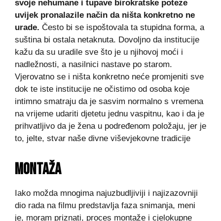
svoje nehumane i tupave birokratske poteze
uvijek pronalazile način da ništa konkretno ne
urade.
Često bi se ispoštovala ta stupidna forma, a
suština bi ostala netaknuta. Dovoljno da institucije
kažu da su uradile sve što je u njihovoj moći i
nadležnosti, a nasilnici nastave po starom.
Vjerovatno se i ništa konkretno neće promjeniti sve
dok te iste institucije ne očistimo od osoba koje
intimno smatraju da je sasvim normalno s vremena
na vrijeme udariti djetetu jednu vaspitnu, kao i da je
prihvatljivo da je žena u podređenom položaju, jer je
to, jelte, stvar naše divne viševjekovne tradicije
MONTAŽA
Iako možda mnogima najuzbudljiviji i najizazovniji
dio rada na filmu predstavlja faza snimanja, meni
je, moram priznati, proces montaže i cjelokupne