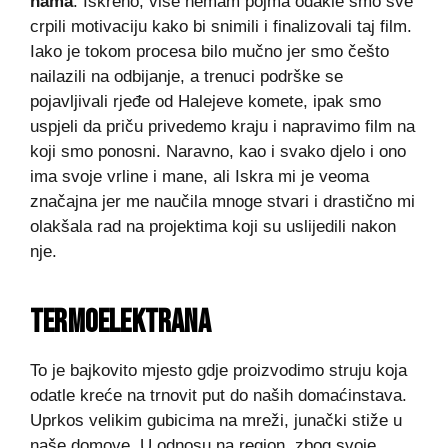
nama
. Iskreno, više nemam pojma odakle smo sve
crpili motivaciju kako bi snimili i finalizovali taj film.
Iako je tokom procesa bilo mučno jer smo češto
nailazili na odbijanje, a trenuci podrške se
pojavljivali rjeđe od Halejeve komete, ipak smo
uspjeli da priču privedemo kraju i napravimo film na
koji smo ponosni. Naravno, kao i svako djelo i ono
ima svoje vrline i mane, ali Iskra mi je veoma
značajna jer me naučila mnoge stvari i drastično mi
olakšala rad na projektima koji su uslijedili nakon
nje.
TERMOELEKTRANA
To je bajkovito mjesto gdje proizvodimo struju koja
odatle kreće na trnovit put do naših domaćinstava.
Uprkos velikim gubicima na mreži, junački stiže u
naše domove. U odnosu na region, zbog svoje