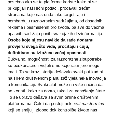
posebno ako se te platforme koriste kako bi se
prikupljali naši lični podaci, prodavali trećim
stranama koje nas onda lako targetiraju i
bombarduju raznovrsnim sadržajima, od dosadnih
reklama i besmislenih proizvoda, pa sve do veoma
opasnih sadržaja punih svakojakih dezinformacija.
Osobe koje nijesu navikle da rade dodatnu
provjeru svega što vide, pročitaju i čuju,
definitivno su izložene većoj opasnosti.
Bukvalno, mogućnosti za raznorazne zloupotrebe
su beskonačne i vidjeli smo koje razmjere mogu
imati. To se kroz istoriju dešavalo svaki put kad bi
na širem društvenom planu zaživjela neka inovacija
u komunikaciji. Svaki alat može na više načina da
se koristi, kako za dobro, tako i za nanošenje štete.
To se upravo dešava sa svim online društvenim
platformama. Čak i da postoji neki
evil mastermind
koji se smijulji zlobno dok kontroliše živote nas