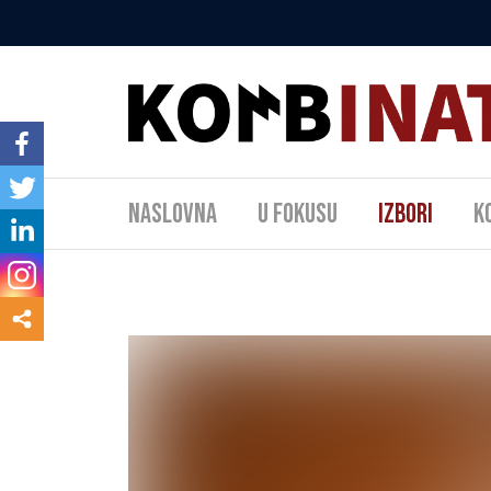
Naslovna
U fokusu
Izbori
K