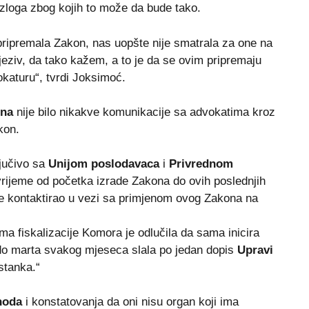
zloga zbog kojih to može da bude tako.
e pripremala Zakon, nas uopšte nije smatrala za one na
 jeziv, da tako kažem, a to je da se ovim pripremaju
okaturu“, tvrdi Joksimoć.
na
nije bilo nikakve komunikacije sa advokatima kroz
akon.
ljučivo sa
Unijom poslodavaca
i
Privrednom
vrijeme od početka izrade Zakona do ovih poslednjih
je kontaktirao u vezi sa primjenom ovog Zakona na
ma fiskalizacije Komora je odlučila da sama inicira
do marta svakog mjeseca slala po jedan dopis
Upravi
stanka.“
hoda
i konstatovanja da oni nisu organ koji ima