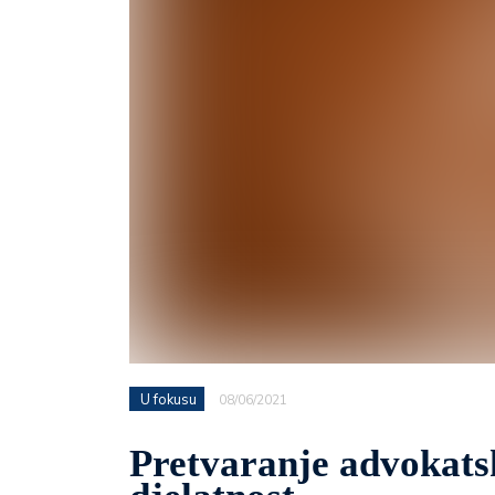
U fokusu
08/06/2021
Pretvaranje advokats