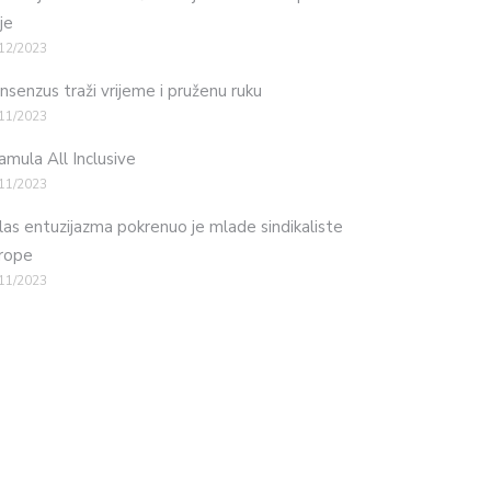
je
12/2023
nsenzus traži vrijeme i pruženu ruku
11/2023
mula All Inclusive
11/2023
las entuzijazma pokrenuo je mlade sindikaliste
rope
11/2023