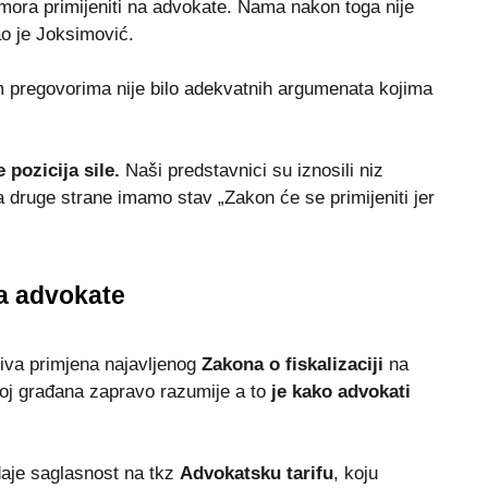
 mora primijeniti na advokate. Nama nakon toga nije
o je Joksimović.
m pregovorima nije bilo adekvatnih argumenata kojima
 pozicija sile.
Naši predstavnici su iznosili niz
druge strane imamo stav „Zakon će se primijeniti jer
na advokate
ziva primjena najavljenog
Zakona o fiskalizaciji
na
broj građana zapravo razumije a to
je kako advokati
aje saglasnost na tkz
Advokatsku tarifu
, koju