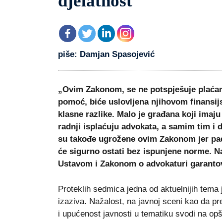
djelatnost
piše: Damjan Spasojević
„Ovim Zakonom, se ne potspješuje plaćan
pomoć, biće uslovljena njihovom finansi
klasne razlike. Malo je građana koji imaj
radnji isplaćuju advokata, a samim tim i 
su takođe ugrožene ovim Zakonom jer pa
će sigurno ostati bez ispunjene norme. 
Ustavom i Zakonom o advokaturi garanto
Proteklih sedmica jedna od aktuelnijih tema
izaziva. Nažalost, na javnoj sceni kao da pr
i upućenost javnosti u tematiku svodi na op