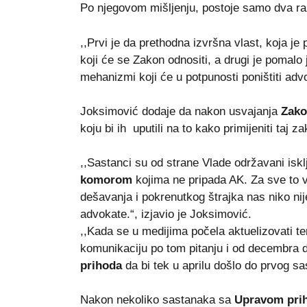
Po njegovom mišljenju, postoje samo dva ra
,,Prvi je da prethodna izvršna vlast, koja j
koji će se Zakon odnositi, a drugi je pomalo
mehanizmi koji će u potpunosti poništiti adv
Joksimović dodaje da nakon usvajanja
Zako
koju bi ih uputili na to kako primijeniti taj z
,,Sastanci su od strane Vlade održavani isk
komorom
kojima ne pripada AK. Za sve to 
dešavanja i pokrenutkog štrajka nas niko ni
advokate.“, izjavio je Joksimović.
,,Kada se u medijima počela aktuelizovati te
komunikaciju po tom pitanju i od decembra 
prihoda
da bi tek u aprilu došlo do prvog sa
Nakon nekoliko sastanaka sa
Upravom pri