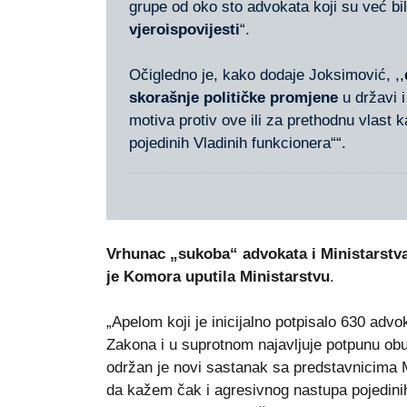
grupe od oko sto advokata koji su već bil
vjeroispovijesti
“.
Očigledno je, kako dodaje Joksimović, ,,
skorašnje političke promjene
u državi i
motiva protiv ove ili za prethodnu vlast 
pojedinih Vladinih funkcionera““.
Vrhunac „sukoba“ advokata i Ministarstv
je Komora uputila Ministarstvu
.
„Apelom koji je inicijalno potpisalo 630 adv
Zakona i u suprotnom najavljuje potpunu ob
održan je novi sastanak sa predstavnicima M
da kažem čak i agresivnog nastupa pojedinih