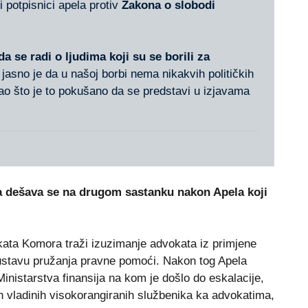
i potpisnici apela protiv
Zakona o slobodi
da se radi o ljudima koji su se borili za
 jasno je da u našoj borbi nema nikakvih političkih
kao što je to pokušano da se predstavi u izjavama
a dešava se na drugom sastanku nakon Apela koji
okata Komora traži izuzimanje advokata iz primjene
ustavu pružanja pravne pomoći. Nakon tog Apela
inistarstva finansija na kom je došlo do eskalacije,
 vladinih visokorangiranih službenika ka advokatima,