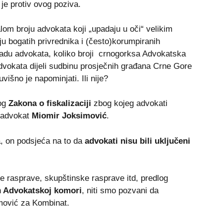
je protiv ovog poziva.
om broju advokata koji „upadaju u oči“ velikim
u bogatih privrednika i (često)korumpiranih
ljadu advokata, koliko broji crnogorksa Advokatska
vokata dijeli sudbinu prosječnih građana Crne Gore
išno je napominjati. Ili nije?
vog
Zakona o fiskalizaciji
zbog kojeg advokati
 advokat
Miomir Joksimović
.
, on podsjeća na to da
advokati nisu bili uključeni
e rasprave, skupštinske rasprave itd, predlog
n
Advokatskoj komori
, niti smo pozvani da
imović za Kombinat.