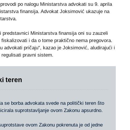
rovodi po nalogu Ministarstva advokati su 9. aprila
istarstva finansija. Advokat Joksimović ukazuje na
tarstva.
predstavnici Ministarstva finansija oni su zauzeli
fiskalizovati i da o tome praktično nema pregovora.
u advokati pričaju“, kazao je Joksimović, aludirajući i
regulisati pravni sistem.
i teren
a se borba advokata svede na politički teren što
nicirala suprotstavljanje ovom Zakonu apsurdno.
o suprotstave ovom Zakonu pokrenuta je od jedne