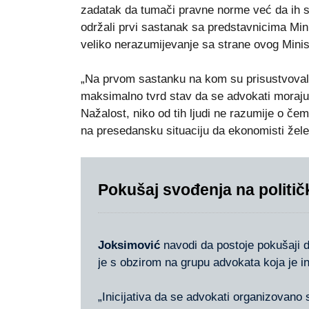
zadatak da tumači pravne norme već da ih sp
održali prvi sastanak sa predstavnicima Min
veliko nerazumijevanje sa strane ovog Minis
„Na prvom sastanku na kom su prisustvovali 
maksimalno tvrd stav da se advokati moraju 
Nažalost, niko od tih ljudi ne razumije o čem
na presedansku situaciju da ekonomisti žele 
Pokušaj svođenja na političk
Joksimović
navodi da postoje pokušaji d
je s obzirom na grupu advokata koja je i
„Inicijativa da se advokati organizovan