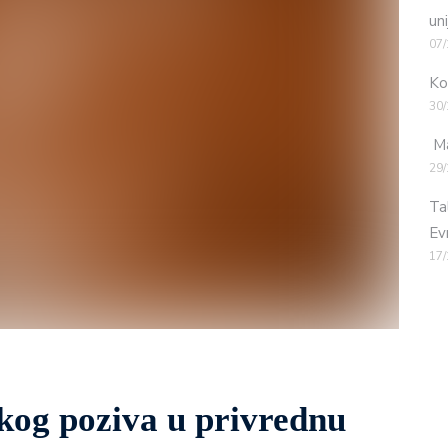
uni
07/
Ko
30/
Ma
29/
Ta
Ev
17/
kog poziva u privrednu