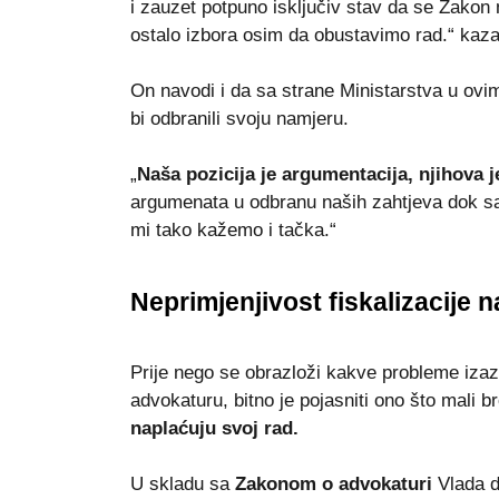
i zauzet potpuno isključiv stav da se Zakon
ostalo izbora osim da obustavimo rad.“ kaza
On navodi i da sa strane Ministarstva u ovi
bi odbranili svoju namjeru.
„
Naša pozicija je argumentacija, njihova je
argumenata u odbranu naših zahtjeva dok sa 
mi tako kažemo i tačka.“
Neprimjenjivost fiskalizacije 
Prije nego se obrazloži kakve probleme iza
advokaturu, bitno je pojasniti ono što mali 
naplaćuju svoj rad.
U skladu sa
Zakonom o advokaturi
Vlada d