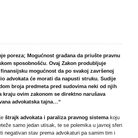
je poreza; Mogućnost građana da priušte pravnu
jskom sposobnošću. Ovaj Zakon produbljuje
u finansijsku mogućnost da po svakoj završenoj
dio advokata će morati da napusti struku. Sudije
dom broja predmeta pred sudovima neki od njih
Na kraju ovim zakonom se
direktno narušava
vana advokatska tajna…“
 je
štrajk advokata i paraliza pravnog sistema
koju
eteže samo jedan utisak, te se polemika u javnoj sferi
šti negativan stav prema advokaturi pa samim tim i