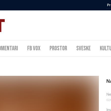
omentari
FB Vox
Prostor
Sveske
Kult
N
Ne
02/
In