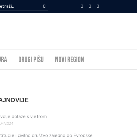
ura
Drugi pišu
Novi Region
AJNOVIJE
volje dolaze s vjetrom
04/2024
stitucije i civilno društvo zajedno do Evropske