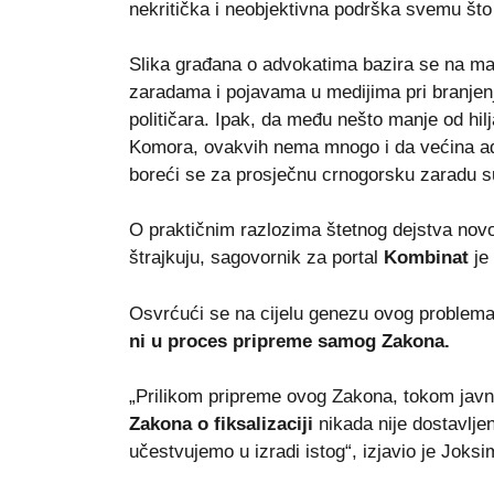
nekritička i neobjektivna podrška svemu što 
Slika građana o advokatima bazira se na mal
zaradama i pojavama u medijima pri branjenj
političara. Ipak, da među nešto manje od hi
Komora, ovakvih nema mnogo i da većina ad
boreći se za prosječnu crnogorsku zaradu suv
O praktičnim razlozima štetnog dejstva no
štrajkuju, sagovornik za portal
Kombinat
je
Osvrćući se na cijelu genezu ovog problema
ni u proces pripreme samog Zakona.
„Prilikom pripreme ovog Zakona, tokom javn
Zakona o fiksalizaciji
nikada nije dostavlje
učestvujemo u izradi istog“, izjavio je Joks