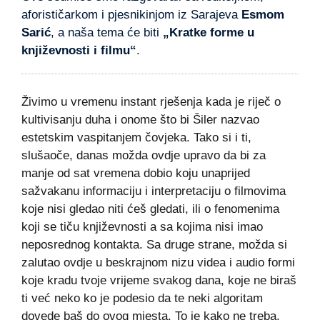
aforističarkom i pjesnikinjom iz Sarajeva
Esmom
Sarić
, a naša tema će biti
„Kratke forme u
književnosti i filmu“
.
Živimo u vremenu instant rješenja kada je riječ o
kultivisanju duha i onome što bi Šiler nazvao
estetskim vaspitanjem čovjeka. Tako si i ti,
slušaoče, danas možda ovdje upravo da bi za
manje od sat vremena dobio koju unaprijed
sažvakanu informaciju i interpretaciju o filmovima
koje nisi gledao niti ćeš gledati, ili o fenomenima
koji se tiču književnosti a sa kojima nisi imao
neposrednog kontakta. Sa druge strane, možda si
zalutao ovdje u beskrajnom nizu videa i audio formi
koje kradu tvoje vrijeme svakog dana, koje ne biraš
ti već neko ko je podesio da te neki algoritam
dovede baš do ovog mjesta. To je kako ne treba.