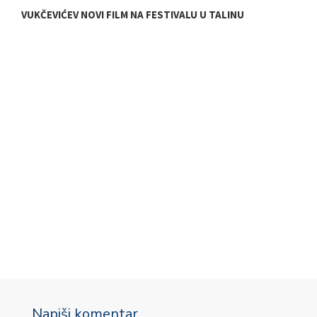
VUKČEVIĆEV NOVI FILM NA FESTIVALU U TALINU
D
Napiši komentar