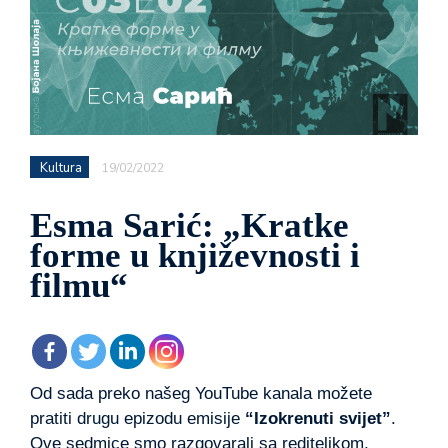
Kultura
19/02/2022
Esma Sarić: „Kratke
forme u književnosti i
filmu“
Od sada preko našeg YouTube kanala možete
pratiti drugu epizodu emisije
“Izokrenuti svijet”
.
Ove sedmice smo razgovarali sa rediteljkom,