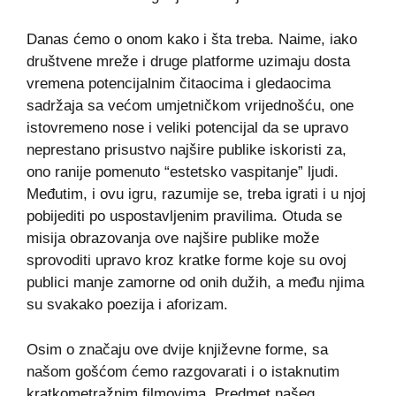
Danas ćemo o onom kako i šta treba. Naime, iako
društvene mreže i druge platforme uzimaju dosta
vremena potencijalnim čitaocima i gledaocima
sadržaja sa većom umjetničkom vrijednošću, one
istovremeno nose i veliki potencijal da se upravo
neprestano prisustvo najšire publike iskoristi za,
ono ranije pomenuto “estetsko vaspitanje” ljudi.
Međutim, i ovu igru, razumije se, treba igrati i u njoj
pobijediti po uspostavljenim pravilima. Otuda se
misija obrazovanja ove najšire publike može
sprovoditi upravo kroz kratke forme koje su ovoj
publici manje zamorne od onih dužih, a među njima
su svakako poezija i aforizam.
Osim o značaju ove dvije književne forme, sa
našom gošćom ćemo razgovarati i o istaknutim
kratkometražnim filmovima. Predmet našeg