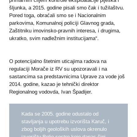
primarnim ciljem kontrole eksploatacije pijeska i
šljunka, a 2015. godine pisali smo čak i tužilaštvu.
Pored toga, obraćali smo se i Nacionalnim
parkovima, Komunalnoj policiji Glavnog grada,
Zaštitniku imovinsko-pravnih interesa, i drugima,
ukratko, svim nadležnim institucijama“.
O potencijalno štetnim uticajima radova na
regulaciji Morače iz RV su upozoravali i na
sastancima sa predstavnicima Uprave za vode još
2014. godine, kazao je tehnički direktor
Regionalnog vodovda, Ivan Špadijer.
Kada se 2005. godine odustalo od
stavljanja u upotrebu izvorišta Karuč, i
zbog boljih geoloških uslova okrenulo
izvorištu Bolje sestre koje danas čini