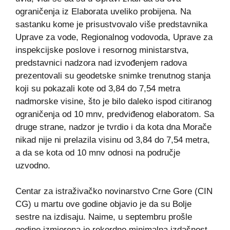
ograničenja iz Elaborata uveliko probijena. Na
sastanku kome je prisustvovalo više predstavnika
Uprave za vode, Regionalnog vodovoda, Uprave za
inspekcijske poslove i resornog ministarstva,
predstavnici nadzora nad izvođenjem radova
prezentovali su geodetske snimke trenutnog stanja
koji su pokazali kote od 3,84 do 7,54 metra
nadmorske visine, što je bilo daleko ispod citiranog
ograničenja od 10 mnv, predviđenog elaboratom. Sa
druge strane, nadzor je tvrdio i da kota dna Morače
nikad nije ni prelazila visinu od 3,84 do 7,54 metra,
a da se kota od 10 mnv odnosi na područje
uzvodno.
Centar za istraživačko novinarstvo Crne Gore (CIN
CG) u martu ove godine objavio je da su Bolje
sestre na izdisaju. Naime, u septembru prošle
godine izmjerena je rekordno minimalna izdašnost