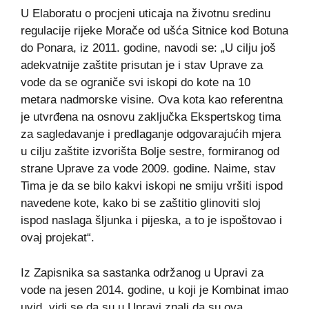
U Elaboratu o procjeni uticaja na životnu sredinu
regulacije rijeke Morače od ušća Sitnice kod Botuna
do Ponara, iz 2011. godine, navodi se: „U cilju još
adekvatnije zaštite prisutan je i stav Uprave za
vode da se ograniče svi iskopi do kote na 10
metara nadmorske visine. Ova kota kao referentna
je utvrđena na osnovu zaključka Ekspertskog tima
za sagledavanje i predlaganje odgovarajućih mjera
u cilju zaštite izvorišta Bolje sestre, formiranog od
strane Uprave za vode 2009. godine. Naime, stav
Tima je da se bilo kakvi iskopi ne smiju vršiti ispod
navedene kote, kako bi se zaštitio glinoviti sloj
ispod naslaga šljunka i pijeska, a to je ispoštovao i
ovaj projekat“.
Iz Zapisnika sa sastanka održanog u Upravi za
vode na jesen 2014. godine, u koji je Kombinat imao
uvid, vidi se da su u Upravi znali da su ova