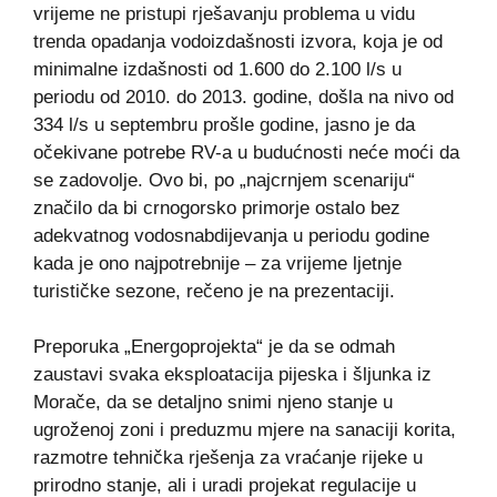
vrijeme ne pristupi rješavanju problema u vidu
trenda opadanja vodoizdašnosti izvora, koja je od
minimalne izdašnosti od 1.600 do 2.100 l/s u
periodu od 2010. do 2013. godine, došla na nivo od
334 l/s u septembru prošle godine, jasno je da
očekivane potrebe RV-a u budućnosti neće moći da
se zadovolje. Ovo bi, po „najcrnjem scenariju“
značilo da bi crnogorsko primorje ostalo bez
adekvatnog vodosnabdijevanja u periodu godine
kada je ono najpotrebnije – za vrijeme ljetnje
turističke sezone, rečeno je na prezentaciji.
Preporuka „Energoprojekta“ je da se odmah
zaustavi svaka eksploatacija pijeska i šljunka iz
Morače, da se detaljno snimi njeno stanje u
ugroženoj zoni i preduzmu mjere na sanaciji korita,
razmotre tehnička rješenja za vraćanje rijeke u
prirodno stanje, ali i uradi projekat regulacije u