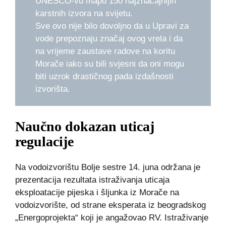
UNESCO-vu mapu 150 najznačajnijih
karstnih izvora na svijetu.
Sve ovo nije bilo dovoljno da u Upravi za
vode prepoznaju značaj ovog vrela i da
na vrijeme zaustave radove na koritu
Morače iako su bili svjesni da oni mogu
biti uzrok drastičnog pada izdašnosti
izvorišta.
Naučno dokazan uticaj
regulacije
Na vodoizvorištu Bolje sestre 14. juna održana je
prezentacija rezultata istraživanja uticaja
eksploatacije pijeska i šljunka iz Morače na
vodoizvorište, od strane eksperata iz beogradskog
„Energoprojekta“ koji je angažovao RV. Istraživanje