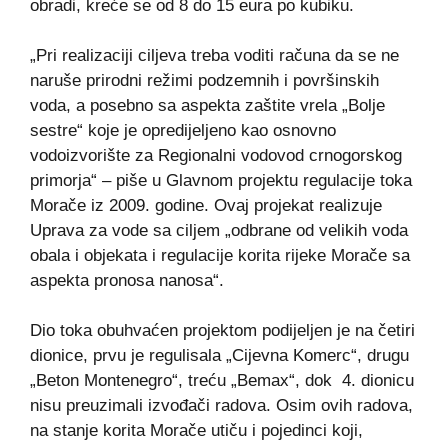
obradi, kreće se od 8 do 15 eura po kubiku.
„Pri realizaciji ciljeva treba voditi računa da se ne
naruše prirodni režimi podzemnih i površinskih
voda, a posebno sa aspekta zaštite vrela „Bolje
sestre“ koje je opredijeljeno kao osnovno
vodoizvorište za Regionalni vodovod crnogorskog
primorja“ – piše u Glavnom projektu regulacije toka
Morače iz 2009. godine. Ovaj projekat realizuje
Uprava za vode sa ciljem „odbrane od velikih voda
obala i objekata i regulacije korita rijeke Morače sa
aspekta pronosa nanosa“.
Dio toka obuhvaćen projektom podijeljen je na četiri
dionice, prvu je regulisala „Cijevna Komerc“, drugu
„Beton Montenegro“, treću „Bemax“, dok 4. dionicu
nisu preuzimali izvođači radova. Osim ovih radova,
na stanje korita Morače utiču i pojedinci koji,