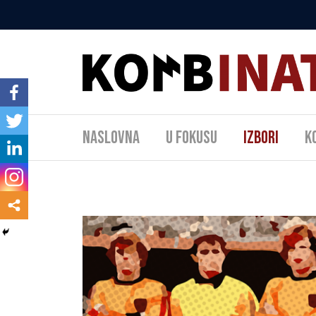
Naslovna
U fokusu
Izbori
K