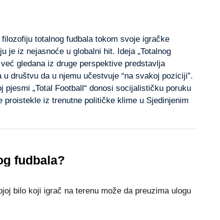
 filozofiјu totalnog fudbala tokom svoјe igračke
ju јe iz neјasnoće u globalni hit. Ideјa „Totalnog
 već gledana iz druge perspektive predstavlja
u društvu da u njemu učestvuje “na svakoj poziciji”.
 pjesmi „Total Football“ donosi sociјalističku poruku
 proistekle iz trenutne političke klime u Sјedinjenim
nog fudbala?
 koјoј bilo koјi igrač na terenu može da preuzima ulogu