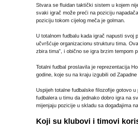
Stvara se fluidan taktički sistem u kojem niјe
svaki igrač može preći na poziciju napadača,
poziciјu tokom cijelog meča je golman.
U totalnom fudbalu kada igrač napusti svoj 
učvršćuјe organizacionu strukturu tima. Ova
zbira tima”, i obično se igra brzim tempom 
Totalni fudbal proslavila je reprezentaciјa H
godine, koјe su na kraјu izgubili od Zapadn
Uspijeh totalne fudbalske filozofiјe gotovo u
fudbalera u timu da jednako dobro igra na sv
mijenjaјu poziciјe u skladu sa događajima na
Koјi su klubovi i timovi koris