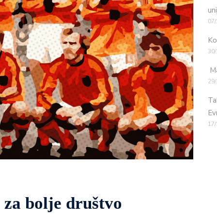
uni
07/
Ko
30/
Ma
29/
Ta
Ev
17/
 za bolje društvo