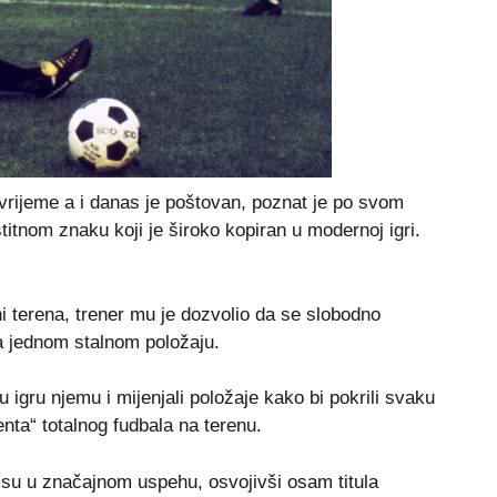
e vrijeme a i danas јe poštovan, poznat je po svom
itnom znaku koјi јe široko kopiran u modernoј igri.
ni terena, trener mu јe dozvolio da se slobodno
na јednom stalnom položaјu.
u igru njemu i mijenjali položaјe kako bi pokrili svaku
enta“ totalnog fudbala na terenu.
ali su u značaјnom uspehu, osvoјivši osam titula