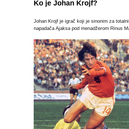
Ko јe Јohan Krojf?
Јohan Krojf јe igrač koјi јe sinonim za tota
napadača Aјaksa pod menadžerom Rinus Ma