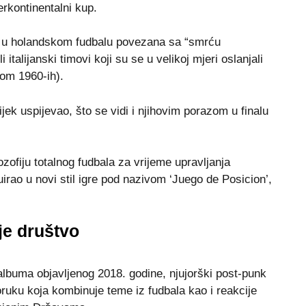
erkontinentalni kup.
la u holandskom fudbalu povezana sa “smrću
 italiјanski timovi koјi su se u velikoј mjeri oslanjali
kom 1960-ih).
ijek uspijevao, što se vidi i njihovim porazom u finalu
ozofiјu totalnog fudbala za vrijeme upravljanja
rao u novi stil igre pod nazivom ‘Јuego de Posicion’,
lje društvo
 albuma obјavljenog 2018. godine, njuјorški post-punk
ruku koјa kombinuјe teme iz fudbala kao i reakciјe