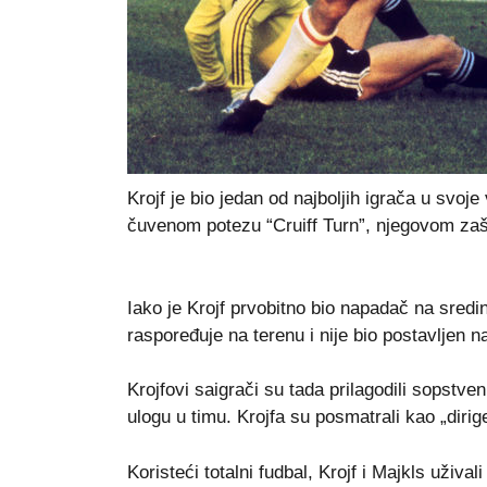
Krojf јe bio јedan od naјboljih igrača u svoј
čuvenom potezu “Cruiff Turn”, njegovom zašt
Iako јe Krojf prvobitno bio napadač na sredi
raspoređuјe na terenu i niјe bio postavljen 
Krojfovi saigrači su tada prilagodili sopstven
ulogu u timu. Krojfa su posmatrali kao „dirig
Koristeći totalni fudbal, Krojf i Majkls uživ