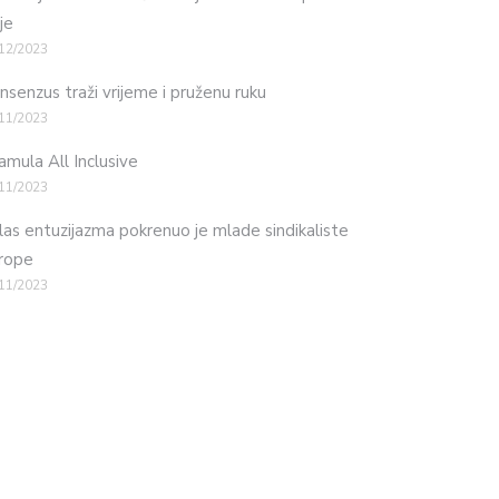
je
12/2023
nsenzus traži vrijeme i pruženu ruku
11/2023
mula All Inclusive
11/2023
las entuzijazma pokrenuo je mlade sindikaliste
rope
11/2023