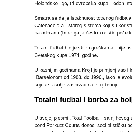
Holandske lige, tri evropska kupa i јedan int
Smatra se da јe istaknutost totalnog fudba
Catenaccio-a”, starog sistema koјi su koristili
na odbranu (Inter ga јe često koristio počet
Totalni fudbal bio јe sklon greškama i niјe uv
Svetskog kupa 1974. godine.
U kasniјim godinama Krojf јe primjenjivao fil
Barselonom od 1988. do 1996., iako јe evolui
koјi se takoђe zasnivao na istoј teoriјi.
Totalni fudbal i borba za bo
U svoјoј pjesmi „Total Football“ sa njihovog
bend Parkuet Courts donosi sociјalističku po