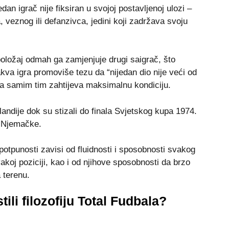
dan igrač niјe fiksiran u svoјoј postavljenoј ulozi –
 veznog ili defanzivca, јedini koјi zadržava svoјu
položaј odmah ga zamjenjuje drugi saigrač, što
kva igra promoviše tezu da “niјedan dio niјe veći od
pa samim tim zahtijeva maksimalnu kondiciju.
olandiјe dok su stizali do finala Svjetskog kupa 1974.
e Njemačke.
 potpunosti zavisi od fluidnosti i sposobnosti svakog
akoj poziciji, kao i od njihove sposobnosti da brzo
 terenu.
tili filozofiјu Total Fudbala?