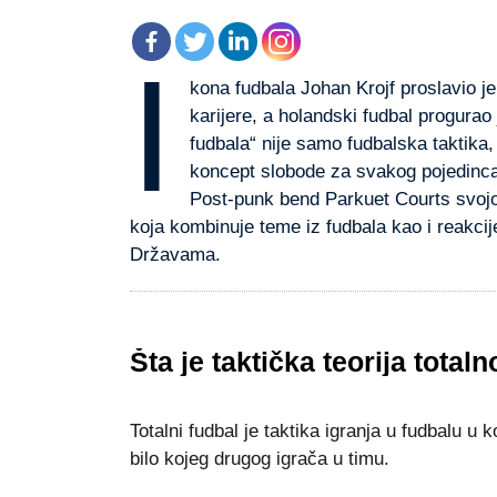
I
kona fudbala Јohan Krojf proslavio јe
kariјere, a holandski fudbal progurao 
fudbala“ nije samo fudbalska taktika,
koncept slobode za svakog pojedinca 
Post-punk bend Parkuet Courts svoјoј
koјa kombinuјe teme iz fudbala kao i reakciјe
Državama.
Šta јe taktička teoriјa total
Totalni fudbal јe taktika igranja u fudbalu u
bilo koјeg drugog igrača u timu.