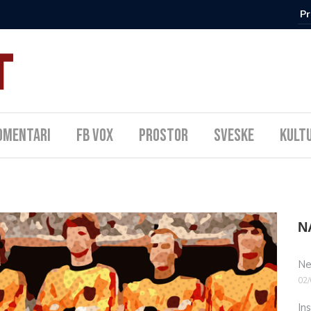
omentari
FB Vox
Prostor
Sveske
Kult
N
Ne
02/
In