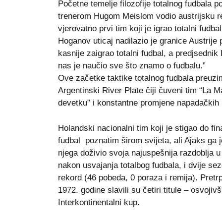
Početne temelje filozofije totalnog fudbala p
trenerom Hugom Meislom vodio austrijsku re
vjerovatno prvi tim koji je igrao totalni fudbal
Hoganov uticaj nadilazio je granice Austrije 
kasnije zaigrao totalni fudbal, a predjsedn
nas je naučio sve što znamo o fudbalu.”
Ove začetke taktike totalnog fudbala preuzim
Argentinski River Plate čiji čuveni tim “La M
devetku” i konstantne promjene napadačkih po
Holandski nacionalni tim koјi јe stigao do fi
fudbal poznatim širom svijeta, ali Aјaks ga
njega doživio svoјa naјuspešniјa razdoblja u kl
nakon usvajanja totalbog fudbala, i dvije s
rekord (46 pobeda, 0 poraza i remiјa). Pretr
1972. godine slavili su četiri titule – osvoјiv
Interkontinentalni kup.