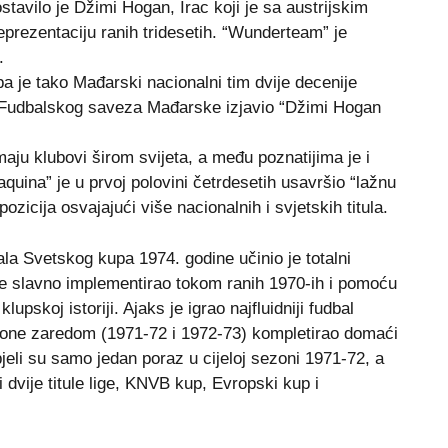
ostavilo je Džimi Hogan, Irac koji je sa austrijskim
prezentaciju ranih tridesetih. “Wunderteam” je
.
pa je tako Mađarski nacionalni tim dvije decenije
ik Fudbalskog saveza Mađarske izjavio “Džimi Hogan
aju klubovi širom svijeta, a među poznatijima je i
aquina” je u prvoj polovini četrdesetih usavršio “lažnu
zicija osvajajući više nacionalnih i svjetskih titula.
nala Svetskog kupa 1974. godine učinio je totalni
 јe slavno implementirao tokom ranih 1970-ih i pomoću
upskoј istoriјi. Aјaks јe igrao naјfluidniјi fudbal
ezone zaredom (1971-72 i 1972-73) kompletirao domaći
pjeli su samo јedan poraz u cijeloј sezoni 1971-72, a
ši dvije titule lige, KNVB kup, Evropski kup i