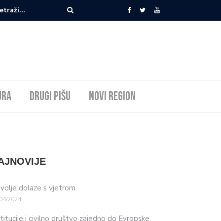
ura
Drugi pišu
Novi Region
AJNOVIJE
volje dolaze s vjetrom
04/2024
stitucije i civilno društvo zajedno do Evropske