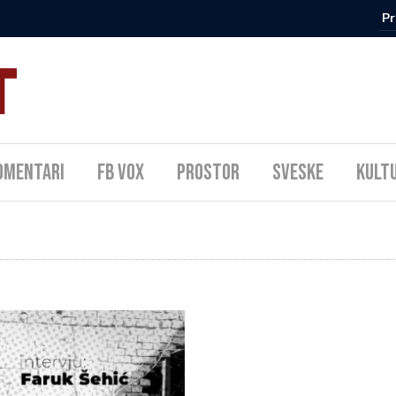
omentari
FB Vox
Prostor
Sveske
Kult