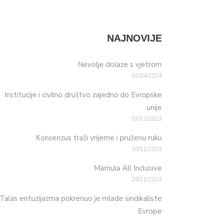
NAJNOVIJE
Nevolje dolaze s vjetrom
02/04/2024
Institucije i civilno društvo zajedno do Evropske
unije
07/12/2023
Konsenzus traži vrijeme i pruženu ruku
30/11/2023
Mamula All Inclusive
29/11/2023
Talas entuzijazma pokrenuo je mlade sindikaliste
Evrope