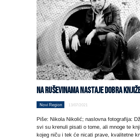
NA RUŠEVINAMA NASTAJE DOBRA KNJI
Novi Region
13/07/2021
Piše: Nikola Nikolić; naslovna fotografija: 
svi su krenuli pisati o tome, ali mnoge te kn
kojeg niču i tek će nicati prave, kvalitetne k