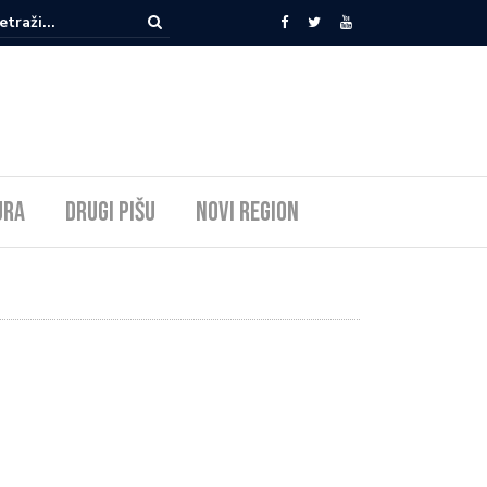
ura
Drugi pišu
Novi Region