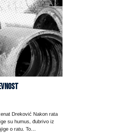
ŽEVNOST
Dženat Dreković Nakon rata
jige su humus, đubrivo iz
njige o ratu. To…