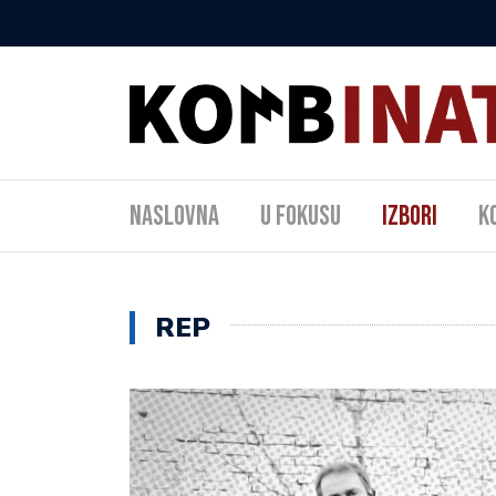
Naslovna
U fokusu
Izbori
K
REP