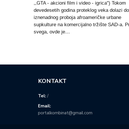
,,GTA - akcioni film i video - igrica") Tokom
devedesetih godina proteklog veka dolazi do
iznenadnog proboja afroameričke urbane
supkulture na komercijalno tržište SAD-a. P
svega, ovde je…
KONTAKT
Tel:
/
Email:
portalkombinat@gmail.com