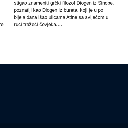
stigao znameniti grčki filozof Diogen iz Sinope,
poznatiji kao Diogen iz bureta, koji je u po
bijela dana išao ulicama Atine sa svijećom u
re
ruci tražeći čovjeka.…