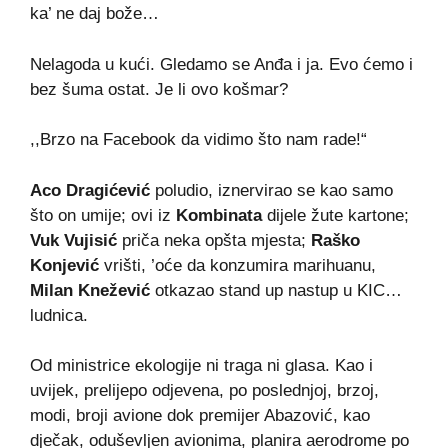
ka’ ne daj bože…
Nelagoda u kući. Gledamo se Anđa i ja. Evo ćemo i
bez šuma ostat. Je li ovo košmar?
,,Brzo na Facebook da vidimo što nam rade!“
Aco Dragićević
poludio, iznervirao se kao samo
što on umije; ovi iz
Kombinata
dijele žute kartone;
Vuk Vujisić
priča neka opšta mjesta;
Raško
Konjević
vrišti, ’oće da konzumira marihuanu,
Milan Knežević
otkazao stand up nastup u KIC…
ludnica.
Od ministrice ekologije ni traga ni glasa. Kao i
uvijek, prelijepo odjevena, po poslednjoj, brzoj,
modi, broji avione dok premijer Abazović, kao
dječak, oduševljen avionima, planira aerodrome po