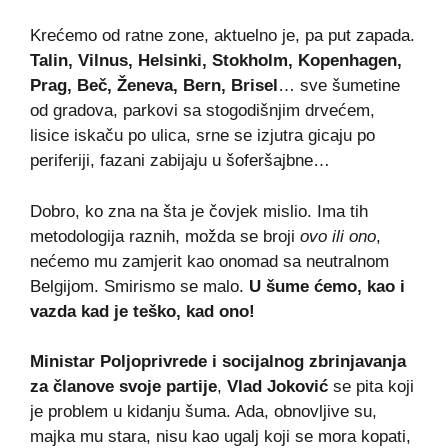
Krećemo od ratne zone, aktuelno je, pa put zapada.
Talin, Vilnus, Helsinki, Stokholm, Kopenhagen,
Prag, Beč, Ženeva, Bern, Brisel
… sve šumetine
od gradova, parkovi sa stogodišnjim drvećem,
lisice iskaču po ulica, srne se izjutra gicaju po
periferiji, fazani zabijaju u šoferšajbne…
Dobro, ko zna na šta je čovjek mislio. Ima tih
metodologija raznih, možda se broji
ovo ili ono
,
nećemo mu zamjerit kao onomad sa neutralnom
Belgijom. Smirismo se malo.
U šume ćemo, kao i
vazda kad je teško, kad ono!
Ministar Poljoprivrede i socijalnog zbrinjavanja
za članove svoje partije
,
Vlad Joković
se pita koji
je problem u kidanju šuma. Ada, obnovljive su,
majka mu stara, nisu kao ugalj koji se mora kopati,