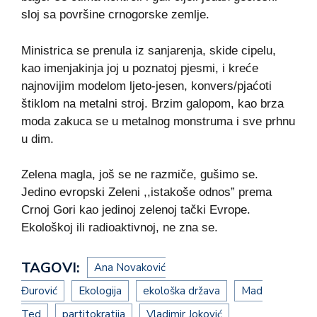
sloj sa površine crnogorske zemlje.
Ministrica se prenula iz sanjarenja, skide cipelu,
kao imenjakinja joj u poznatoj pjesmi, i kreće
najnovijim modelom ljeto-jesen, konvers/pjaćoti
štiklom na metalni stroj. Brzim galopom, kao brza
moda zakuca se u metalnog monstruma i sve prhnu
u dim.
Zelena magla, još se ne razmiče, gušimo se.
Jedino evropski Zeleni ,,istakoše odnos” prema
Crnoj Gori kao jedinoj zelenoj tački Evrope.
Ekološkoj ili radioaktivnoj, ne zna se.
TAGOVI:
Ana Novaković
Đurović
Ekologija
ekološka država
Mad
Ted
partitokratija
Vladimir Joković