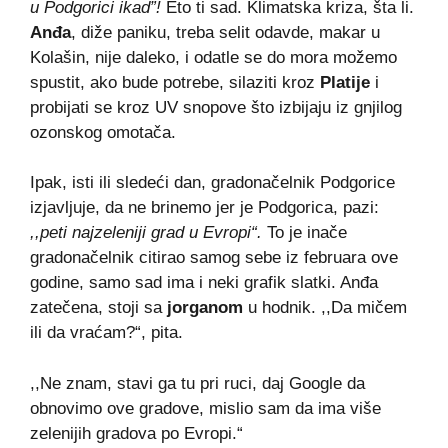
u Podgorici ikad”!
Eto ti sad. Klimatska kriza, šta li.
Anđa
, diže paniku, treba selit odavde, makar u
Kolašin, nije daleko, i odatle se do mora možemo
spustit, ako bude potrebe, silaziti kroz
Platije
i
probijati se kroz UV snopove što izbijaju iz gnjilog
ozonskog omotača.
Ipak, isti ili sledeći dan, gradonačelnik Podgorice
izjavljuje, da ne brinemo jer je Podgorica, pazi:
,,peti najzeleniji grad u Evropi“.
To je inače
gradonačelnik citirao samog sebe iz februara ove
godine, samo sad ima i neki grafik slatki. Anđa
zatečena, stoji sa
jorganom
u hodnik. ,,Da mičem
ili da vraćam?“, pita.
,,Ne znam, stavi ga tu pri ruci, daj Google da
obnovimo ove gradove, mislio sam da ima više
zelenijih gradova po Evropi.“