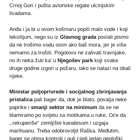
Crnoj Gori i pušta avionske regate ulcinjskim
livadama.
Anđa i ja bi u ovom košmaru popili malo vode i koji
leksilijum, nego su iz
Glavnog grada
poslali pismo
da ne trošimo vodu osim ako baš mora, jer je više
nemamo za trošiti. Pogotovo ne zalivati travnjake,
no ih neka žuti ka’ u
Njegošev park
koji svake
druge godine izgori u požaru, iako se nalazi na obali
rijeke.
Ministar poljoprivrede i socijalnog zbrinjavanja
pristalica
pali bager da, dok je blato, povalja neke
paprike i
smanji sektor na minimum
da se ne
blamiramo po svijetu sa motikama u ruke. Oće da
,,rekuperiše“ zemljište kanabisom i uzgaja
marihuanu. Treba odobrovoljit Raška. Međutim,
bager se otima kontroli i guli cijeli jedan geološki