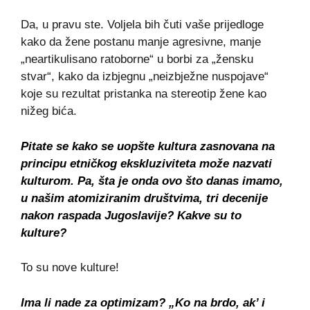
Da, u pravu ste. Voljela bih čuti vaše prijedloge
kako da žene postanu manje agresivne, manje
„neartikulisano ratoborne“ u borbi za „žensku
stvar“, kako da izbjegnu „neizbježne nuspojave“
koje su rezultat pristanka na stereotip žene kao
nižeg bića.
Pitate se kako se uopšte kultura zasnovana na
principu etničkog ekskluziviteta može nazvati
kulturom. Pa, šta je onda ovo što danas imamo,
u našim atomiziranim društvima, tri decenije
nakon raspada Jugoslavije? Kakve su to
kulture?
To su nove kulture!
Ima li nade za optimizam? „Ko na brdo, ak’ i