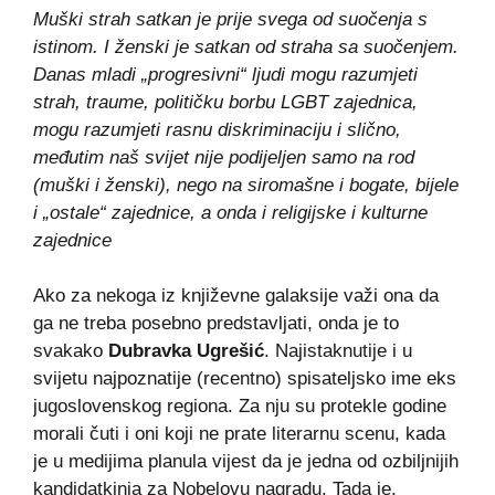
Muški strah satkan je prije svega od suočenja s
istinom. I ženski je satkan od straha sa suočenjem.
Danas mladi „progresivni“ ljudi mogu razumjeti
strah, traume, političku borbu LGBT zajednica,
mogu razumjeti rasnu diskriminaciju i slično,
međutim naš svijet nije podijeljen samo na rod
(muški i ženski), nego na siromašne i bogate, bijele
i „ostale“ zajednice, a onda i religijske i kulturne
zajednice
Ako za nekoga iz književne galaksije važi ona da
ga ne treba posebno predstavljati, onda je to
svakako
Dubravka Ugrešić
. Najistaknutije i u
svijetu najpoznatije (recentno) spisateljsko ime eks
jugoslovenskog regiona. Za nju su protekle godine
morali čuti i oni koji ne prate literarnu scenu, kada
je u medijima planula vijest da je jedna od ozbiljnijih
kandidatkinja za Nobelovu nagradu. Tada je,