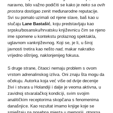
naravno, bilo važno podičiti se kako je
neko sa ovih
prostora
dostigao zenit međunarodne reputacije.
Svi su pomalo uzimali od njene slave, baš kao u
slučaju
Lane Bastašić
, koju predstavljaju kao
srpsku/bosansku/hrvatsku književnicu čim se njeno
ime spomene u kontekstu prolaznog spektakla,
uglavnom vanknjiževnog. Koji se, je li, u široj
javnosti tretira kao nešto
nad
, makar nakratko
vrijedno oštrijeg, naklonjenijeg fokusa.
S druge strane, čitaoci nemaju problem s ovom
vrstom adrenalinskog izliva. Oni znaju šta mogu da
očekuju. Autorka koja već više od dvije decenije
živi i stvara u Holandiji i dalje je veoma aktivna, u
zavidnoj stvaralačkoj kondiciji, svim svojim
analitičkim receptorima skopčana s fenomenima
današnjice. Kao rezultat imamo knjige koje se
smještaju na posebna mjesta u memoriji, otporna