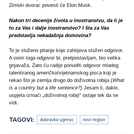
Zimski dvorac povesti će Elon Musk.
Nakon tri decenije života u inostranstvu, da li je
to za Vas i dalje inostranstvo? I šta za Vas
predstavlja nekadašnja domovina?
To je složeno pitanje koje zahtijeva složen odgovor.
A osim toga odgovor bi, pretpostavljam, bio velika
gnjavaža. Zato ću radije ponuditi odgovor mladog
talentiranog američko/vijetnamskog pisca koji je
rekao što je zemlja drugo do doživotna robija (
What
is a country but a life sentence?)
Jesam li, dakle,
uspjela izmaći „doživotnoj robiji“ ostaje tek da se
vidi.
TAGOVI:
dubravka ugresic
novi region