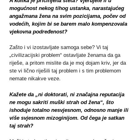
A kolika je pričinjena šteta? Vjerujete li u
mogućnost nekog tihog ustanka, narastajućeg
angažmana žena na svim pozicijama, počev od
vodećih, kojim bi se barem malo kompenzovala
vjekovna podređenost?
Zašto i vi izostavljate samoga sebe? Vi taj
„civilizacijski problem“ ostavljate ženama da ga
riješe, a pritom mislite da je moj dojam kriv, jer da
ste vi lično riješili taj problem i s tim problemom
nemate nikakve veze.
Kažete da „ni doktorati, ni značajna reputacija
ne mogu sakriti muški strah od žena“, što
ishoduje totalno nesvjesnom, odnosno manje ili
više svjesnom mizoginijom. Od čega je satkan
taj strah?