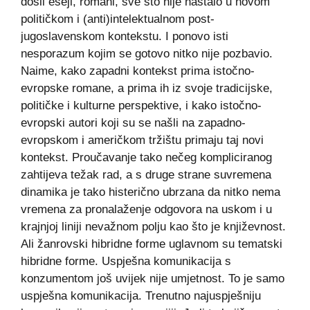
došli eseji, romani, sve što nije nastalo u novom
političkom i (anti)intelektualnom post-
jugoslavenskom kontekstu. I ponovo isti
nesporazum kojim se gotovo nitko nije pozbavio.
Naime, kako zapadni kontekst prima istočno-
evropske romane, a prima ih iz svoje tradicijske,
političke i kulturne perspektive, i kako istočno-
evropski autori koji su se našli na zapadno-
evropskom i američkom tržištu primaju taj novi
kontekst. Proučavanje tako nečeg kompliciranog
zahtijeva težak rad, a s druge strane suvremena
dinamika je tako histerično ubrzana da nitko nema
vremena za pronalaženje odgovora na uskom i u
krajnjoj liniji nevažnom polju kao što je književnost.
Ali žanrovski hibridne forme uglavnom su tematski
hibridne forme. Uspješna komunikacija s
konzumentom još uvijek nije umjetnost. To je samo
uspješna komunikacija. Trenutno najuspješniju