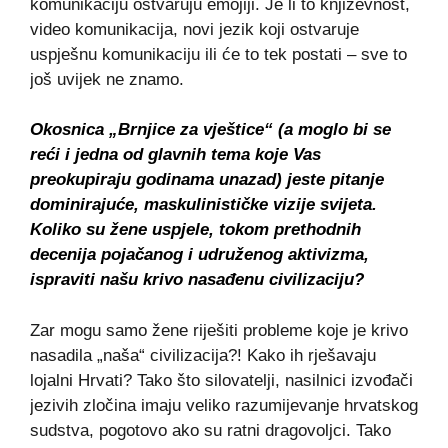
komunikaciju ostvaruju emojiji. Je li to književnost,
video komunikacija, novi jezik koji ostvaruje
uspješnu komunikaciju ili će to tek postati – sve to
još uvijek ne znamo.
Okosnica „Brnjice za vještice“ (a moglo bi se
reći i jedna od glavnih tema koje Vas
preokupiraju godinama unazad) jeste pitanje
dominirajuće, maskulinističke vizije svijeta.
Koliko su žene uspjele, tokom prethodnih
decenija pojačanog i udruženog aktivizma,
ispraviti našu krivo nasađenu civilizaciju?
Zar mogu samo žene riješiti probleme koje je krivo
nasadila „naša“ civilizacija?! Kako ih rješavaju
lojalni Hrvati? Tako što silovatelji, nasilnici izvođači
jezivih zločina imaju veliko razumijevanje hrvatskog
sudstva, pogotovo ako su ratni dragovoljci. Tako