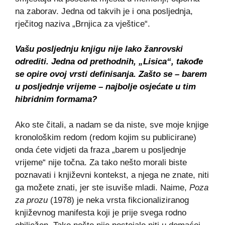
na zaborav. Jedna od takvih je i ona posljednja,
rječitog naziva „Brnjica za vještice“.
Vašu posljednju knjigu nije lako žanrovski
odrediti. Jedna od prethodnih, „Lisica“, takođe
se opire ovoj vrsti definisanja. Zašto se – barem
u posljednje vrijeme – najbolje osjećate u tim
hibridnim formama?
Ako ste čitali, a nadam se da niste, sve moje knjige
kronološkim redom (redom kojim su publicirane)
onda ćete vidjeti da fraza „barem u posljednje
vrijeme“ nije točna. Za tako nešto morali biste
poznavati i književni kontekst, a njega ne znate, niti
ga možete znati, jer ste isuviše mladi. Naime,
Poza
za prozu
(1978) je neka vrsta fikcionaliziranog
književnog manifesta koji je prije svega rodno