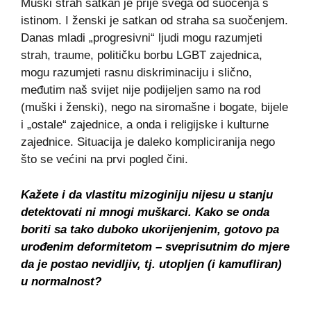
Muški strah satkan je prije svega od suočenja s
istinom. I ženski je satkan od straha sa suočenjem.
Danas mladi „progresivni“ ljudi mogu razumjeti
strah, traume, političku borbu LGBT zajednica,
mogu razumjeti rasnu diskriminaciju i slično,
međutim naš svijet nije podijeljen samo na rod
(muški i ženski), nego na siromašne i bogate, bijele
i „ostale“ zajednice, a onda i religijske i kulturne
zajednice. Situacija je daleko kompliciranija nego
što se većini na prvi pogled čini.
Kažete i da vlastitu mizoginiju nijesu u stanju
detektovati ni mnogi muškarci. Kako se onda
boriti sa tako duboko ukorijenjenim, gotovo pa
urođenim deformitetom – sveprisutnim do mjere
da je postao nevidljiv, tj. utopljen (i kamufliran)
u normalnost?