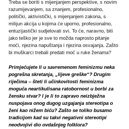
Treba se boriti s mijenjanjem perspektive, s novim
razumijevanjem, sa znanjem, profesionalno,
politički, aktivistički, s mijenjanjem zakona, s
milijun akcija u kojima će uporno, profesionalno,
entuzijastički sudjelovati svi. To će, naravno, biti
jako teško jer je sve to možda naprosto pitanje
moći, njezina napuštanja i njezina osvajanja. Zašto
bi muškarci trebali predati moć u ruke ženama?
Primjećujete li u savremenom feminizmu neka
pogrešna skretanja, „lijeve greške“? Drugim
riječima – šteti li učinkovitosti feminizma
moguća neartikulisana ratobornost u borbi za
žensku stvar? I je li to zapravo neizbježna
nuspojava onog dugog uzgajanja stereotipa o
ženi kao nižem biću? Zašto se toliko busamo
tradicijom kad su takvi negativni stereotipi
neodvojivi dio ovdašnjeg folklora?