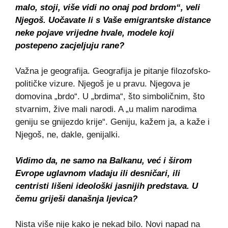
malo, stoji, više vidi no onaj pod brdom“, veli
Njegoš. Uočavate li s Vaše emigrantske distance
neke pojave vrijedne hvale, modele koji
postepeno zacjeljuju rane?
Važna je geografija. Geografija je pitanje filozofsko-
političke vizure. Njegoš je u pravu. Njegova je
domovina „brdo“. U „brdima“, što simboličnim, što
stvarnim, žive mali narodi. A „u malim narodima
geniju se gnijezdo krije“. Geniju, kažem ja, a kaže i
Njegoš, ne, dakle, genijalki.
Vidimo da, ne samo na Balkanu, već i širom
Evrope uglavnom vladaju ili desničari, ili
centristi lišeni ideološki jasnijih predstava. U
čemu griješi današnja ljevica?
Nista više nije kako je nekad bilo. Novi napad na