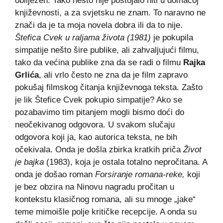
obilježen. Tako nešto nije postojalo niti u domaćoj
književnosti, a za svjetsku ne znam. To naravno ne
znači da je ta moja novela dobra ili da to nije.
Štefica Cvek u raljama života (1981)
je pokupila
simpatije nešto šire publike, ali zahvaljujući filmu,
tako da većina publike zna da se radi o filmu
Rajka
Grlića
, ali vrlo često ne zna da je film zapravo
pokušaj filmskog čitanja književnoga teksta. Zašto
je lik Štefice Cvek pokupio simpatije? Ako se
pozabavimo tim pitanjem mogli bismo doći do
neočekivanog odgovora. U svakom slučaju
odgovora koji ja, kao autorica teksta, ne bih
očekivala. Onda je došla zbirka kratkih priča
Život
je bajka
(1983), koja je ostala totalno nepročitana. A
onda je došao roman
Forsiranje romana-reke,
koji
je bez obzira na
Ninovu nagradu pročitan u
kontekstu klasičnog romana, ali su mnoge „jake“
teme mimoišle polje kritičke recepcije. A onda su