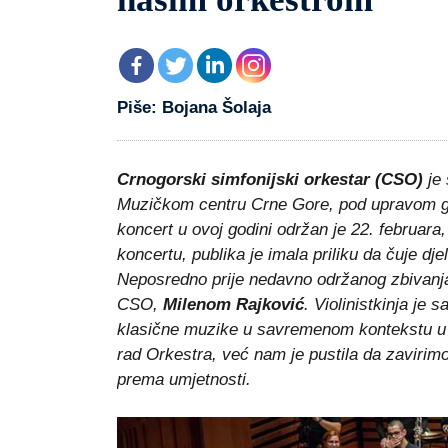
Piše: Bojana Šolaja
Crnogorski simfonijski orkestar (CSO)
je
Muzičkom centru Crne Gore, pod upravom g
koncert u ovoj godini održan je 22. februa
koncertu, publika je imala priliku da čuje dje
Neposredno prije nedavno održanog zbivanja
CSO,
Milenom Rajković
. Violinistkinja je
klasične muzike u savremenom kontekstu u Cr
rad Orkestra, već nam je pustila da zavirimo
prema umjetnosti.