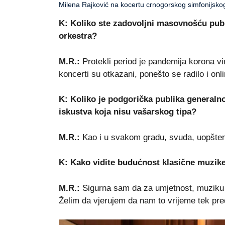
Milena Rajković na kocertu crnogorskog simfonijskog
K: Koliko ste zadovoljni masovnošću pub
orkestra?
M.R.:
Protekli period je pandemija korona vi
koncerti su otkazani, ponešto se radilo i o
K: Koliko je podgorička publika generaln
iskustva koja nisu vašarskog tipa?
M.R.:
Kao i u svakom gradu, svuda, uopšten
K: Kako vidite budućnost klasične muzi
M.R.:
Sigurna sam da za umjetnost, muziku 
Želim da vjerujem da nam to vrijeme tek pred