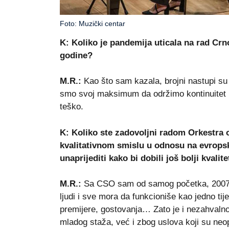
Foto: Muzički centar
K: Koliko je pandemija uticala na rad Cr
godine?
M.R.:
Kao što sam kazala, brojni nastupi su 
smo svoj maksimum da održimo kontinuitet u
teško.
K: Koliko ste zadovoljni radom Orkestra o
kvalitativnom smislu u odnosu na evropske
unaprijediti kako bi dobili još bolji kvalite
M.R.:
Sa CSO sam od samog početka, 2007 go
ljudi i sve mora da funkcioniše kao jedno ti
premijere, gostovanja… Zato je i nezahvalno
mladog staža, već i zbog uslova koji su neop