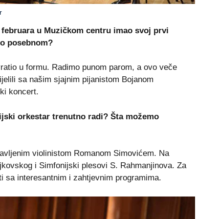
r
. februara u Muzičkom centru imao svoj prvi
nilo posebnom?
 vratio u formu. Radimo punom parom, a ovo veče
elili sa našim sjajnim pijanistom Bojanom
ki koncert.
ijski orkestar trenutno radi? Šta možemo
lavljenim violinistom Romanom Simovićem. Na
ajkovskog i Simfonijski plesovi S. Rahmanjinova. Za
ti sa interesantnim i zahtjevnim programima.