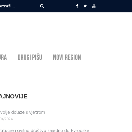
ura
Drugi pišu
Novi Region
AJNOVIJE
volje dolaze s vjetrom
04/2024
stitucije i civilno društvo zajedno do Evropske