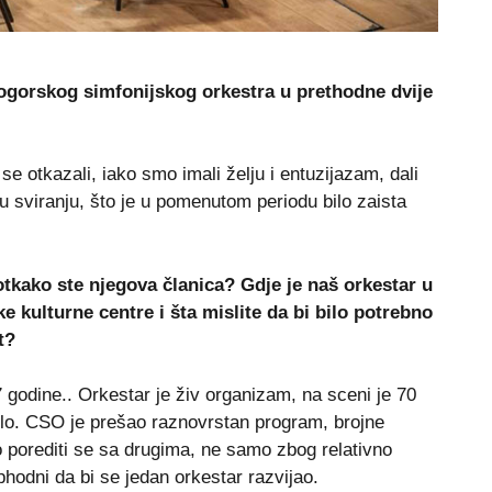
nogorskog simfonijskog orkestra u prethodne dvije
se otkazali, iako smo imali želju i entuzijazam, dali
 sviranju, što je u pomenutom periodu bilo zaista
tkako ste njegova članica? Gdje je naš orkestar u
 kulturne centre i šta mislite da bi bilo potrebno
t?
dine.. Orkestar je živ organizam, na sceni je 70
jelo. CSO je prešao raznovrstan program, brojne
 porediti se sa drugima, ne samo zbog relativno
hodni da bi se jedan orkestar razvijao.