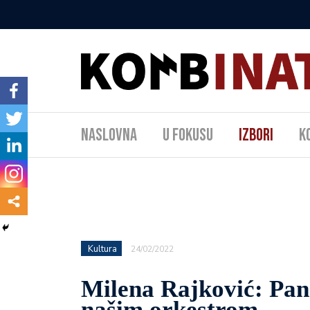
Naslovna
U fokusu
Izbori
K
Kultura
24/02/2022
Milena Rajković: Pand
našim orkestrom