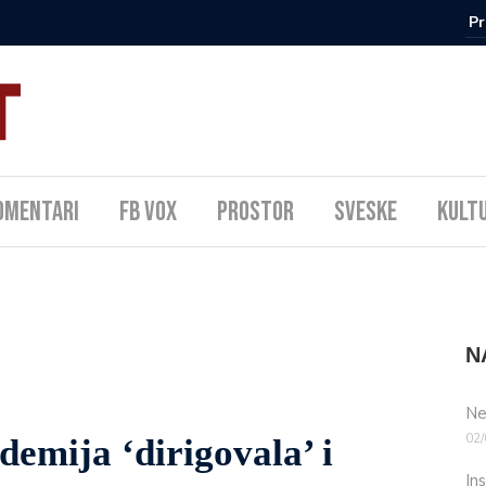
omentari
FB Vox
Prostor
Sveske
Kult
N
Ne
02/
emija ‘dirigovala’ i
In