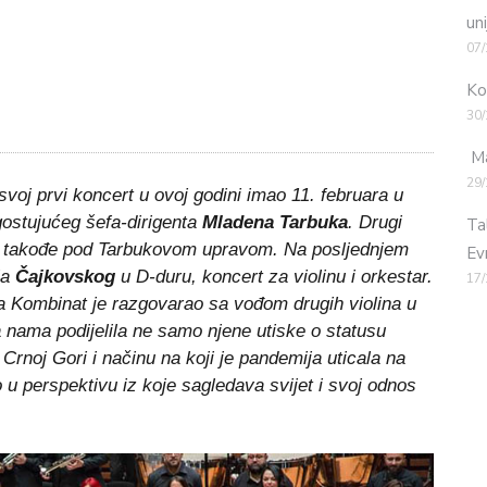
uni
07/
Ko
30/
Ma
29/
 svoj prvi koncert u ovoj godini imao 11. februara u
ostujućeg šefa-dirigenta
Mladena Tarbuka
. Drugi
Ta
ra, takođe pod Tarbukovom upravom. Na posljednjem
Ev
la
Čajkovskog
u D-duru, koncert za violinu i orkestar.
17/
 Kombinat je razgovarao sa vođom drugih violina u
 sa nama podijelila ne samo njene utiske o statusu
noj Gori i načinu na koji je pandemija uticala na
 u perspektivu iz koje sagledava svijet i svoj odnos