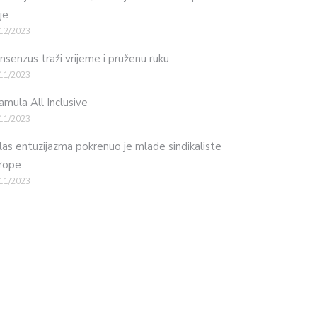
je
12/2023
nsenzus traži vrijeme i pruženu ruku
11/2023
mula All Inclusive
11/2023
las entuzijazma pokrenuo je mlade sindikaliste
rope
11/2023