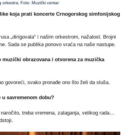
 orkestra; Foto: Muzički centar
like koja prati koncerte Crnogorskog simfonijskog
rusa „dirigovala“ i našim orkestrom, nažalost. Brojni
nline. Sada se publika ponovo vraća na naše nastupe.
o muzički obrazovana i otvorena za muzička
o govoreći, svako pronađe ono što želi da sluša.
ke u savremenom dobu?
naročito, treba vremena, zalaganja, velikog rada…
stoji.