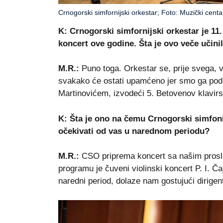
Crnogorski simfornijski orkestar; Foto: Muzički centa
K: Crnogorski simfornijski orkestar je 11
koncert ove godine. Šta je ovo veče uči
M.R.:
Puno toga. Orkestar se, prije svega,
svakako će ostati upamćeno jer smo ga podij
Martinovićem, izvodeći 5. Betovenov klavirs
K: Šta je ono na čemu Crnogorski simfon
očekivati od vas u narednom periodu?
M.R.:
CSO priprema koncert sa našim pros
programu je čuveni violinski koncert P. I. Č
naredni period, dolaze nam gostujući dirigen