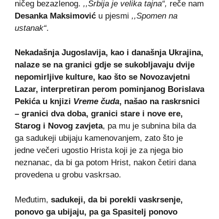
ničeg bezazlenog.
,,Srbija je velika tajna“,
reče nam
Desanka Maksimović
u pjesmi
,,Spomen na
ustanak“
.
Nekadašnja Jugoslavija, kao i današnja Ukrajina,
nalaze se na granici gdje se sukobljavaju dvije
nepomirljive kulture, kao što se Novozavjetni
Lazar, interpretiran perom pominjanog Borislava
Pekića u knjizi
Vreme čuda
, našao na raskrsnici
– granici dva doba, granici stare i nove ere,
Starog i Novog zavjeta
, pa mu je subnina bila da
ga sadukeji ubijaju kamenovanjem, zato što je
jedne večeri ugostio Hrista koji je za njega bio
neznanac, da bi ga potom Hrist, nakon četiri dana
provedena u grobu vaskrsao.
Međutim,
sadukeji, da bi porekli vaskrsenje,
ponovo ga ubijaju, pa ga Spasitelj ponovo