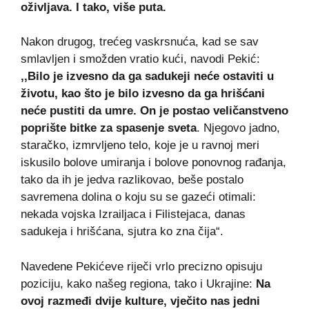
oživljava. I tako, više puta.
Nakon drugog, trećeg vaskrsnuća, kad se sav
smlavljen i smožden vratio kući, navodi Pekić:
,,Bilo je izvesno da ga sadukeji neće ostaviti u
životu, kao što je bilo izvesno da ga hrišćani
neće pustiti da umre. On je postao veličanstveno
poprište bitke za spasenje sveta
. Njegovo jadno,
staračko, izmrvljeno telo, koje je u ravnoj meri
iskusilo bolove umiranja i bolove ponovnog rađanja,
tako da ih je jedva razlikovao, beše postalo
savremena dolina o koju su se gazeći otimali:
nekada vojska Izrailjaca i Filistejaca, danas
sadukeja i hrišćana, sjutra ko zna čija“.
Navedene Pekićeve riječi vrlo precizno opisuju
poziciju, kako našeg regiona, tako i Ukrajine:
Na
ovoj razmeđi dvije kulture, vječito nas jedni