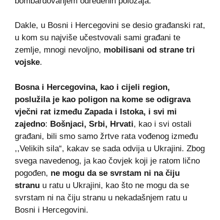
bombardovanjem određenih položaja.
Dakle, u Bosni i Hercegovini se desio građanski rat,
u kom su najviše učestvovali sami građani te
zemlje, mnogi nevoljno,
mobilisani od strane tri
vojske
.
Bosna i Hercegovina, kao i cijeli region,
poslužila je kao poligon na kome se odigrava
vječni rat između Zapada i Istoka, i svi mi
zajedno
:
Bošnjaci, Srbi, Hrvati
, kao i svi ostali
građani, bili smo samo žrtve rata vođenog između
,,Velikih sila“, kakav se sada odvija u Ukrajini. Zbog
svega navedenog, ja kao čovjek koji je ratom lično
pogođen,
ne mogu da se svrstam ni na čiju
stranu
u ratu u Ukrajini, kao što ne mogu da se
svrstam ni na čiju stranu u nekadašnjem ratu u
Bosni i Hercegovini.