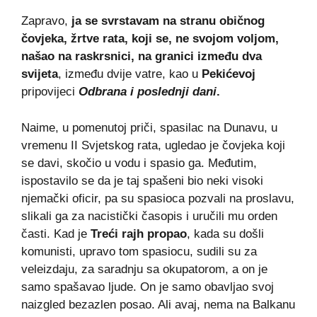
Zapravo,
ja se svrstavam na stranu običnog
čovjeka, žrtve rata, koji se, ne svojom voljom,
našao na raskrsnici, na granici između dva
svijeta
, između dvije vatre, kao u
Pekićevoj
pripovijeci
Odbrana i poslednji dani
.
Naime, u pomenutoj priči, spasilac na Dunavu, u
vremenu II Svjetskog rata, ugledao je čovjeka koji
se davi, skočio u vodu i spasio ga. Međutim,
ispostavilo se da je taj spašeni bio neki visoki
njemački oficir, pa su spasioca pozvali na proslavu,
slikali ga za nacistički časopis i uručili mu orden
časti. Kad je
Treći rajh propao
, kada su došli
komunisti, upravo tom spasiocu, sudili su za
veleizdaju, za saradnju sa okupatorom, a on je
samo spašavao ljude. On je samo obavljao svoj
naizgled bezazlen posao. Ali avaj, nema na Balkanu