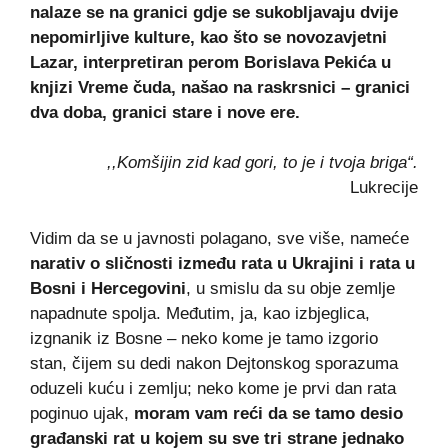
nalaze se na granici gdje se sukobljavaju dvije
nepomirljive kulture, kao što se novozavjetni
Lazar, interpretiran perom Borislava Pekića u
knjizi Vreme čuda, našao na raskrsnici – granici
dva doba, granici stare i nove ere.
,,Komšijin zid kad gori, to je i tvoja briga“.
Lukrecije
Vidim da se u javnosti polagano, sve više, nameće
narativ o sličnosti između rata u Ukrajini i rata u
Bosni i Hercegovini
, u smislu da su obje zemlje
napadnute spolja. Međutim, ja, kao izbjeglica,
izgnanik iz Bosne – neko kome je tamo izgorio
stan, čijem su dedi nakon Dejtonskog sporazuma
oduzeli kuću i zemlju; neko kome je prvi dan rata
poginuo ujak,
moram vam reći da se tamo desio
građanski rat u kojem su sve tri strane jednako