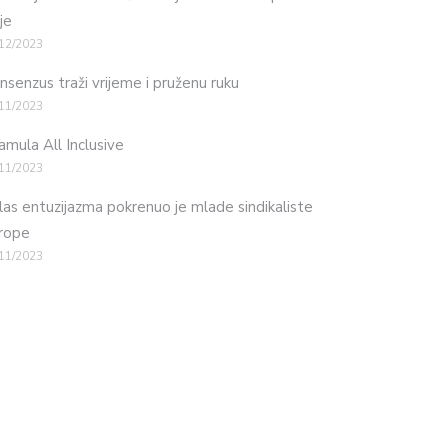
je
12/2023
nsenzus traži vrijeme i pruženu ruku
11/2023
mula All Inclusive
11/2023
las entuzijazma pokrenuo je mlade sindikaliste
rope
11/2023