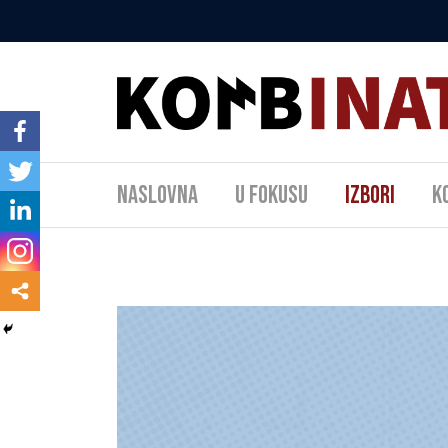
Naslovna
U fokusu
Izbori
K