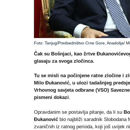
Foto: Tanjug/Predsedništvo Crne Gore, Anadolija/ M
Čak su Bošnjaci, kao žrtve Đukanovićevog 
glasaju za svoga zločinca.
Tu se misli na počinjene ratne zločine i 
Milo Đukanović, u ulozi tadašnjeg predsje
Vrhovnog savjeta odbrane (VSO) Savezne 
pismeni dokazi
.
Opravdanim se postavlja pitanje, da li su
Bo
Đukanović
bio najbliži saradnik Slobodana M
zvaničnih iz ratnog perioda, koji još uvijek n