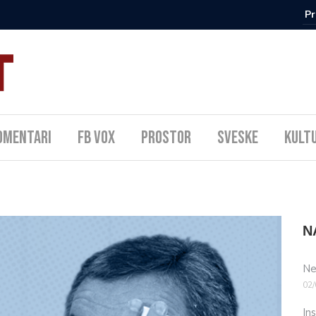
omentari
FB Vox
Prostor
Sveske
Kult
N
Ne
02/
In