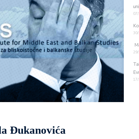
uni
07/
Ko
30/
Ma
29/
Ta
Ev
17/
la Đukanovića