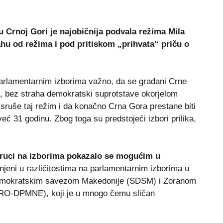
Crnoj Gori je najobičnija podvala režima Mila
ahu od režima i pod pritiskom „prihvata“ priču o
 parlamentarnim izborima važno, da se građani Crne
ma, bez straha demokratski suprotstave okorjelom
sruše taj režim i da konačno Crna Gora prestane biti
već 31 godinu. Zbog toga su predstojeći izbori prilika,
 ruci na izborima pokazalo se mogućim u
njeni u različitostima na parlamentarnim izborima u
demokratskim savezom Makedonije (SDSM) i Zoranom
MRO-DPMNE), koji je u mnogo čemu sličan