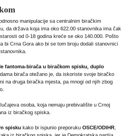
skom
 odnosno manipulacije sa centralnim biračkim
ju, da država koja ima oko 622.00 stanovnika ima čak
 starosti od 0-18 godina kreće se oko 140.000. Pošto
da bi Crna Gora ako bi se tom broju dodali stanovnici
 stanovnika.
ade fantoma-birača u biračkom spisku, duplo
adama birača otežano je, da iskoriste svoje biračko
ni na druga biračka mjesta, pa mnogi od njih zbog
o.
lučajeva osoba, koja nemaju prebivalište u Crnoj
ana iz biračkog spiska.
m spisku
kako bi ispunio preporuku
OSCE/ODIHR
,
ka iz biračkog spiska, jer je Demokratska partija