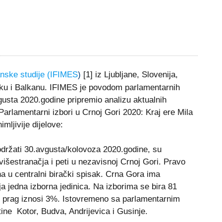
anske studije (IFIMES
)
[1] iz Ljubljane, Slovenija,
oku i Balkanu. IFIMES je povodom parlamentarnih
vgusta 2020.godine pripremio analizu aktualnih
 „Parlamentarni izbori u Crnoj Gori 2020: Kraj ere Mila
mljivije dijelove:
 održati 30.avgusta/kolovoza 2020.godine, su
višestranačja i peti u nezavisnoj Crnoj Gori. Pravo
a u centralni birački spisak. Crna Gora ima
a jedna izborna jedinica. Na izborima se bira 81
i prag iznosi 3%. Istovremeno sa parlamentarnim
tine Kotor, Budva, Andrijevica i Gusinje.