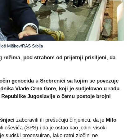
iloš Miškov/RAS Srbija
režima, pod strahom od prijetnji prisiljeni, da
zločin genocida u Srebrenici sa kojim se povezuje
dnika Vlade Crne Gore, koji je sudjelovao u radu
Republike Jugoslavije o čemu postoje brojni
šnjaci
zaboravili ili prešućuju činjenicu, da je
Milo
iloševića (SPS) i da je ostao kao jedini visoki
ije sudski procesuiran, iako ratni zločini ne