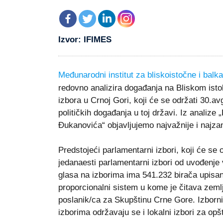
Izvor: IFIMES
Međunarodni institut za bliskoistočne i balk
redovno analizira događanja na Bliskom ist
izbora u Crnoj Gori, koji će se održati 30.a
političkih događanja u toj državi. Iz analize
Đukanovića“ objavljujemo najvažnije i najzani
Predstojeći parlamentarni izbori, koji će se
jedanaesti parlamentarni izbori od uvođenje 
glasa na izborima ima 541.232 birača upisan
proporcionalni sistem u kome je čitava zemlj
poslanik/ca za Skupštinu Crne Gore. Izborn
izborima održavaju se i lokalni izbori za opš