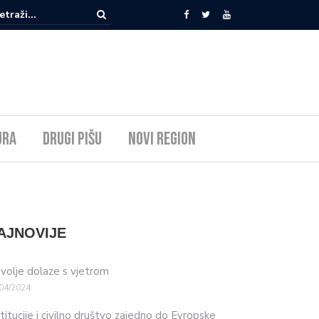
ura
Drugi pišu
Novi Region
AJNOVIJE
volje dolaze s vjetrom
04/2024
stitucije i civilno društvo zajedno do Evropske