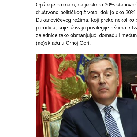
Opšte je poznato, da je skoro 30% stanovniš
društveno-političkog života, dok je oko 20% 
Đukanovićevog režima, koji preko nekoliko p
porodica, koje uživaju privilegije režima, stv
zajednice tako obmanjujući domaću i među
(ne)skladu u Crnoj Gori.