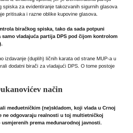
og spiska za evidentiranje takozvanih sigurnih glasova
enje pritisaka i razne oblike kupovine glasova.
trola biračkog spiska, tako da sada potpuni
a samo vladajuća partija DPS pod čijom kontrolom
).
o izdavanje (duplih) ličnih karata od strane MUP-a u
urali dodatni birači za vladajući DPS. O tome postoje
Đukanovićev način
ali međuetničkim (ne)skladom, koji vlada u Crnoj
 ne odgovaraju realnosti u toj multietničkoj
o usmjerenih prema međunarodnoj javnosti.