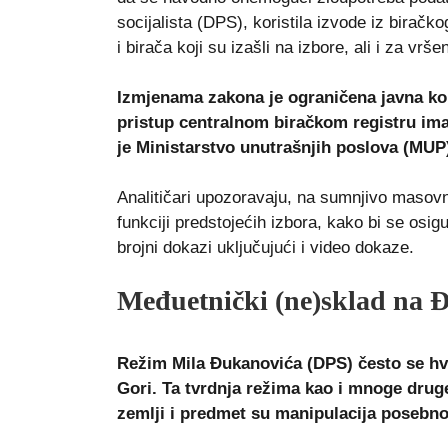
socijalista (DPS), koristila izvode iz biračk
i birača koji su izašli na izbore, ali i za vrš
Izmjenama zakona je ograničena javna kon
pristup centralnom biračkom registru im
je Ministarstvo unutrašnjih poslova (MUP
Analitičari upozoravaju, na sumnjivo masovn
funkciji predstojećih izbora, kako bi se osig
brojni dokazi uključujući i video dokaze.
Međuetnički (ne)sklad na 
Režim Mila Đukanovića (DPS) često se hv
Gori. Ta tvrdnja režima kao i mnoge druge
zemlji i predmet su manipulacija posebn