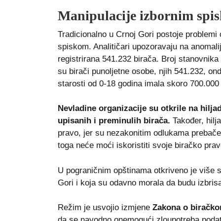
Manipulacije izbornim spi
Tradicionalno u Crnoj Gori postoje problemi
spiskom. Analitičari upozoravaju na anomali
registrirana 541.232 birača. Broj stanovnika
su birači punoljetne osobe, njih 541.232, on
starosti od 0-18 godina imala skoro 700.000
Nevladine organizacije su otkrile na hilj
upisanih i preminulih birača.
Također, hilj
pravo, jer su nezakonitim odlukama prebače
toga neće moći iskoristiti svoje biračko prav
U pograničnim opštinama otkriveno je više s
Gori i koja su odavno morala da budu izbris
Režim je usvojio izmjene
Zakona o biračko
da se navodno onemogući zloupotreba podata