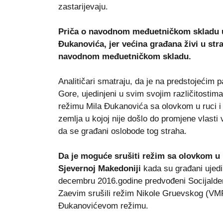
zastarijevaju.
Priča o navodnom međuetničkom skladu u 
Đukanovića, jer većina građana živi u str
navodnom međuetničkom skladu.
Analitičari smatraju, da je na predstojećim
Gore, ujedinjeni u svim svojim različitosti
režimu Mila Đukanovića sa olovkom u ruci i 
zemlja u kojoj nije došlo do promjene vlasti 
da se građani oslobode tog straha.
Da je moguće srušiti režim sa olovkom u
Sjevernoj Makedoniji
kada su građani ujedi
decembru 2016.godine predvođeni Socijal
Zaevim srušili režim Nikole Gruevskog (V
Đukanovićevom režimu.