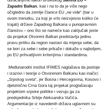
obraćanjima nakon briselskog
Samita EU –
Zapadni Balkan
, kao i na to da je više nego
očigledno da zemlje članice EU „ne vide“ (bar u
ovom trenutku, za koji je vrlo neizvjesno koliko će
trajati) države Zapadnog Balkana u punopravnom
članstvu – ono što se nameće kao zaključak jeste
da projekat Otvoreni Balkan predstavlja jedinu
pravu priliku da region nastavi da mijenja sebe, da
se bori za sebe i sebe prikaže i dokaže u najboljem,
po EU prihvatljivim kriterijima i standardima.
Međunarodni institut IFIMES naglašava da postoje
i izazovi i teorije o Otvorenom Balkanu kao inačici
„
Srpskog sveta
“, jer Bosna i Hercegovina, Kosovo i
djelomično Crna Gora taj projekat proglašavaju
projektom srpske politike i vezuju ga za
predsjednika Srbije Aleksandra Vučića.
Argumentacije iz navedenih država uglavnom su