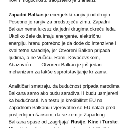
novih mogućnosti, saopšteno je u analizi.
Zapadni Balkan
je energetski ranjiviji od drugih.
Posebno je ranjiv za predstojeću zimu. Zapadni
Balkan nema luksuz da jedni drugima okreću leđa.
Ukoliko žele da imaju energente, električnu
energiju, hranu potrebno je da dođe do intenzivne i
kvalitetne saradnje, jer Otvoreni Balkan pripada
ljudima, a ne Vučiću, Rami, Kovačevskom,
Abazoviću …. Otvoreni Balkan je još jedan
mehanizam za lakše suprotstavljanje krizama.
Analitičari smatraju, da budućnost pripada narodima
Balkana samo ako budu sarađivali i budu usmjereni
ka budućnosti. Na testu je kredibilitet EU na
Zapadnom Balkanu i vjerovatno se EU nalazi pred
posljednjom šansom, da se zemlje Zapadnog
Balkana spase od „zagrljaja“
Rusije
,
Kine
i
Turske
.