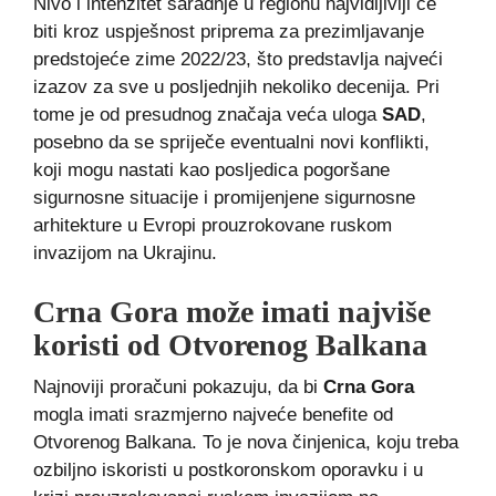
Nivo i intenzitet saradnje u regionu najvidljiviji će
biti kroz uspješnost priprema za prezimljavanje
predstojeće zime 2022/23, što predstavlja najveći
izazov za sve u posljednjih nekoliko decenija. Pri
tome je od presudnog značaja veća uloga
SAD
,
posebno da se spriječe eventualni novi konflikti,
koji mogu nastati kao posljedica pogoršane
sigurnosne situacije i promijenjene sigurnosne
arhitekture u Evropi prouzrokovane ruskom
invazijom na Ukrajinu.
Crna Gora može imati najviše
koristi od Otvorenog Balkana
Najnoviji proračuni pokazuju, da bi
Crna Gora
mogla imati srazmjerno najveće benefite od
Otvorenog Balkana. To je nova činjenica, koju treba
ozbiljno iskoristi u postkoronskom oporavku i u