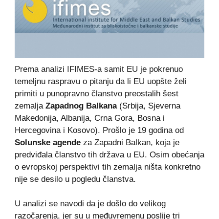
Prema analizi IFIMES-a samit EU je pokrenuo
temeljnu raspravu o pitanju da li EU uopšte želi
primiti u punopravno članstvo preostalih šest
zemalja
Zapadnog Balkana
(Srbija, Sjeverna
Makedonija, Albanija, Crna Gora, Bosna i
Hercegovina i Kosovo). Prošlo je 19 godina od
Solunske agende
za Zapadni Balkan, koja je
predviđala članstvo tih država u EU. Osim obećanja
o evropskoj perspektivi tih zemalja ništa konkretno
nije se desilo u pogledu članstva.
U analizi se navodi da je došlo do velikog
razočarenja, jer su u međuvremenu poslije tri