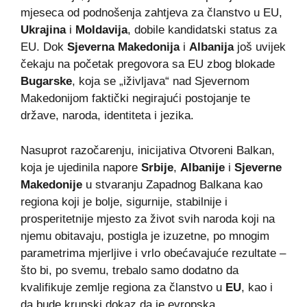
mjeseca od podnošenja zahtjeva za članstvo u EU,
Ukrajina
i
Moldavija
, dobile kandidatski status za
EU. Dok
Sjeverna Makedonija
i
Albanija
još uvijek
čekaju na početak pregovora sa EU zbog blokade
Bugarske
, koja se „iživljava“ nad Sjevernom
Makedonijom faktički negirajući postojanje te
države, naroda, identiteta i jezika.
Nasuprot razočarenju, inicijativa Otvoreni Balkan,
koja je ujedinila napore
Srbije
,
Albanije
i
Sjeverne
Makedonije
u stvaranju Zapadnog Balkana kao
regiona koji je bolje, sigurnije, stabilnije i
prosperitetnije mjesto za život svih naroda koji na
njemu obitavaju, postigla je izuzetne, po mnogim
parametrima mjerljive i vrlo obećavajuće rezultate –
što bi, po svemu, trebalo samo dodatno da
kvalifikuje zemlje regiona za članstvo u
EU
, kao i
da bude krunski dokaz da je evropska