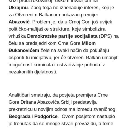
krizi prouzrokovanoj ruskom invazijom na
Ukrajinu
. Zbog toga ne iznenađuje interes, koji je
za Otvorenim Balkanom pokazao premijer
Abazović
. Problem je, da u Crnoj Gori još uvijek
političko-mafijaške strukture, koje simbolizira
vrhuška
Demokratske partije socijalista
(DPS) na
čelu sa predsjednikom Crne Gore
Milom
Đukanovićem
žele na svaki način da pokušaju
osporiti tu inicijativu, jer će otvoreni Balkan umanjiti
mogućnost kriminala i ostvarivanje prihoda iz
nezakonitih djelatnosti.
Analitičari smatraju, da posjeta premijera Crne
Gore Dritana Abazovića Srbiji predstavlja
prekretnicu u novijim odnosima između zvaničnog
Beograda
i
Podgorice
. Ovom posjetom nastupio
je trenutak da se mnoge stvari prevaziđu, a tome