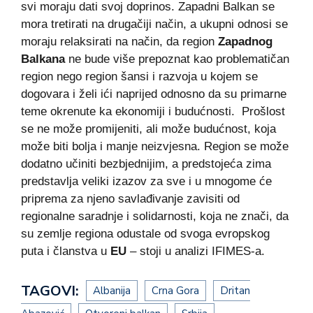
svi moraju dati svoj doprinos. Zapadni Balkan se
mora tretirati na drugačiji način, a ukupni odnosi se
moraju relaksirati na način, da region
Zapadnog
Balkana
ne bude više prepoznat kao problematičan
region nego region šansi i razvoja u kojem se
dogovara i želi ići naprijed odnosno da su primarne
teme okrenute ka ekonomiji i budućnosti. Prošlost
se ne može promijeniti, ali može budućnost, koja
može biti bolja i manje neizvjesna. Region se može
dodatno učiniti bezbjednijim, a predstojeća zima
predstavlja veliki izazov za sve i u mnogome će
priprema za njeno savlađivanje zavisiti od
regionalne saradnje i solidarnosti, koja ne znači, da
su zemlje regiona odustale od svoga evropskog
puta i članstva u
EU
– stoji u analizi IFIMES-a.
TAGOVI:
Albanija
Crna Gora
Dritan