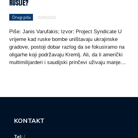
RUSIJE?
Drugi pišu
25/03/2022
Piše: Janis Varufakis; Izvor: Project Syndicate U
vrijeme kad ruske bombe uništavaju ukrajinske
gradove, postoji dobar razlog da se fokusiramo na
oligarhe koji podržavaju Kremlj. Ali, da li američki
multimilijarderi i saudijski prinčevi uživaju manje…
KONTAKT
Tel:
/