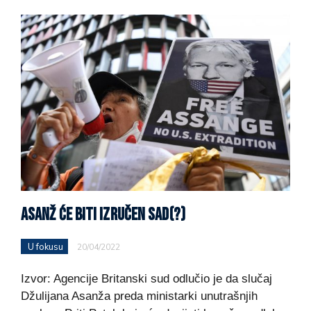
ASANŽ ĆE BITI IZRUČEN SAD(?)
U fokusu
20/04/2022
Izvor: Agencije Britanski sud odlučio je da slučaj
Džulijana Asanža preda ministarki unutrašnjih