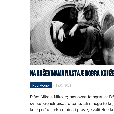
NA RUŠEVINAMA NASTAJE DOBRA KNJI
Novi Region
13/07/2021
Piše: Nikola Nikolić; naslovna fotografija: 
svi su krenuli pisati o tome, ali mnoge te kn
kojeg niču i tek će nicati prave, kvalitetne k