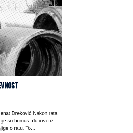
ŽEVNOST
Dženat Dreković Nakon rata
jige su humus, đubrivo iz
njige o ratu. To…