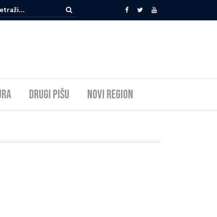
ura
Drugi pišu
Novi Region