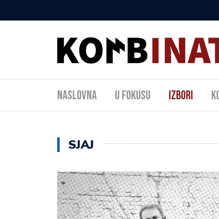
Naslovna
U fokusu
Izbori
K
SJAJ