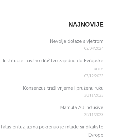
NAJNOVIJE
Nevolje dolaze s vjetrom
02/04/2024
Institucije i civilno društvo zajedno do Evropske
unije
07/12/2023
Konsenzus traži vrijeme i pruženu ruku
30/11/2023
Mamula All Inclusive
29/11/2023
Talas entuzijazma pokrenuo je mlade sindikaliste
Evrope