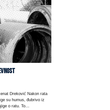
ŽEVNOST
Dženat Dreković Nakon rata
jige su humus, đubrivo iz
njige o ratu. To…