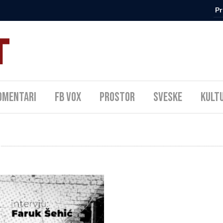
omentari
FB Vox
Prostor
Sveske
Kult