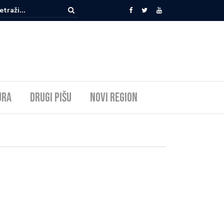
ura
Drugi pišu
Novi Region