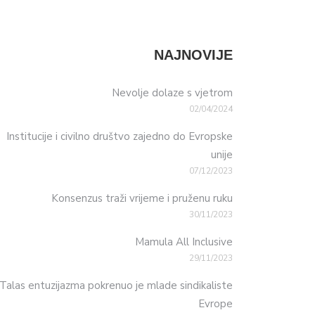
NAJNOVIJE
Nevolje dolaze s vjetrom
02/04/2024
Institucije i civilno društvo zajedno do Evropske
unije
07/12/2023
Konsenzus traži vrijeme i pruženu ruku
30/11/2023
Mamula All Inclusive
29/11/2023
Talas entuzijazma pokrenuo je mlade sindikaliste
Evrope