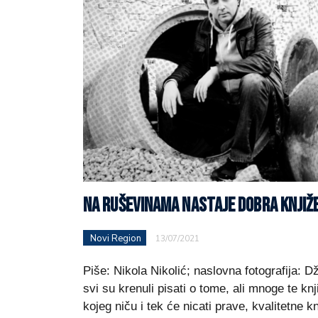
NA RUŠEVINAMA NASTAJE DOBRA KNJI
Novi Region
13/07/2021
Piše: Nikola Nikolić; naslovna fotografija: 
svi su krenuli pisati o tome, ali mnoge te kn
kojeg niču i tek će nicati prave, kvalitetne k