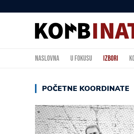
Naslovna
U fokusu
Izbori
K
POČETNE KOORDINATE