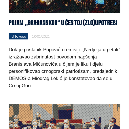
POJAM ,,GRAĐANSKOG“ U ČESTOJ (ZLO)UPOTREBI
U fokusu
10/01/2021
Dok je poslanik Popović u emisiji ,,Nedjelja u petak“
izražavao zabrinutost povodom hapšenja
Branislava Mićunovića u čijem je liku i djelu
personifikovao crnogorski patriotizam, predsjednik
DEMOS-a Miodrag Lekić je konstatovao da se u
Crnoj Gori…