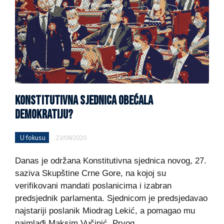
KONSTITUTIVNA SJEDNICA OBEĆALA
DEMOKRATIJU?
U fokusu
23/09/2020
Danas je održana Konstitutivna sjednica novog, 27.
saziva Skupštine Crne Gore, na kojoj su
verifikovani mandati poslanicima i izabran
predsjednik parlamenta. Sjednicom je predsjedavao
najstariji poslanik Miodrag Lekić, a pomagao mu
najmlađi Maksim Vučinić. Prvog…